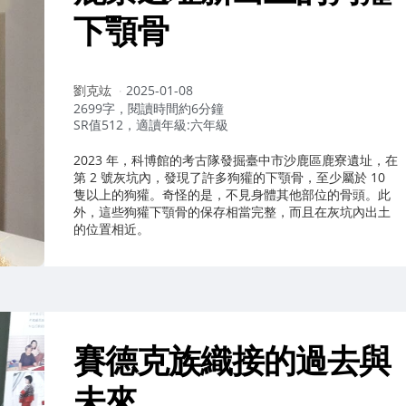
下顎骨
作
劉克竑
2025-01-08
者：
2699字，閱讀時間約6分鐘
SR值512，適讀年級:六年級
2023 年，科博館的考古隊發掘臺中市沙鹿區鹿寮遺址，在
第 2 號灰坑內，發現了許多狗獾的下顎骨，至少屬於 10
隻以上的狗獾。奇怪的是，不見身體其他部位的骨頭。此
外，這些狗獾下顎骨的保存相當完整，而且在灰坑內出土
的位置相近。
賽德克族織接的過去與
未來