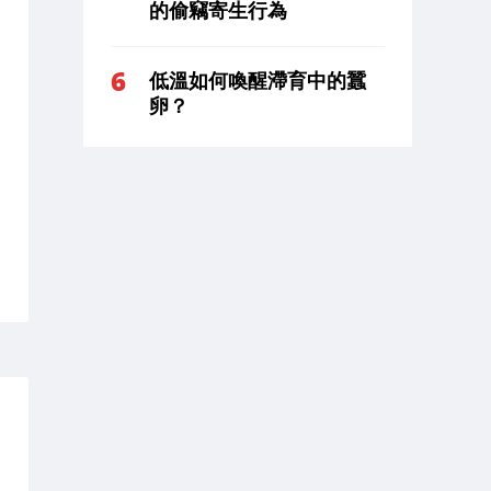
的偷竊寄生行為
低溫如何喚醒滯育中的蠶
卵？