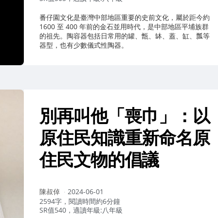
番仔園文化是臺灣中部地區重要的史前文化，屬於距今約
1600 至 400 年前的金石並用時代，是中部地區平埔族群
的祖先。陶容器包括日常用的罐、甑、缽、蓋、缸、瓢等
器型，也有少數儀式性陶器。
別再叫他「喪巾」：以
原住民知識重新命名原
住民文物的倡議
作
陳叔倬
2024-06-01
者：
2594字，閱讀時間約6分鐘
SR值540，適讀年級:八年級