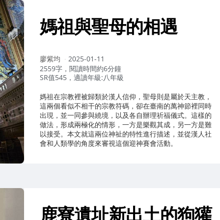
媽祖與聖母的相遇
作
廖紫均
2025-01-11
者：
2559字，閱讀時間約6分鐘
SR值545，適讀年級:八年級
媽祖在宗教裡被歸類於漢人信仰，聖母則是屬於天主教，
這兩個看似不相干的宗教符碼，卻在臺南的萬神節裡同時
出現，並一同參與繞境，以及各自辦理祈福儀式。這樣的
做法，形成兩極化的情形，一方是樂觀其成，另一方是難
以接受。本文就這兩位神祉的特性進行描述，並從漢人社
會和人類學的角度來審視這個迎神賽會活動。
鹿寮遺址新出土的狗獾