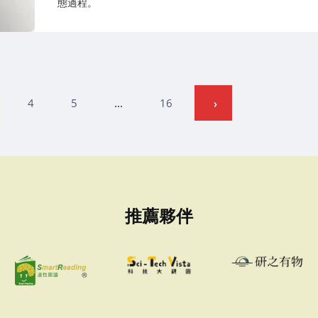
態過程。
4
5
...
16
推薦夥伴