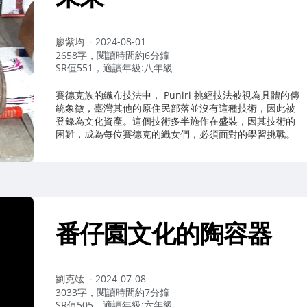
作
廖紫均
2024-08-01
者：
2658字，閱讀時間約6分鐘
SR值551，適讀年級:八年級
賽德克族的織布技法中， Puniri 挑經技法被視為具體的傳
統象徵，臺灣其他的原住民部落並沒有這種技術，因此被
登錄為文化資產。這個技術多半施作在盛裝，因其技術的
困難，成為每位賽德克的織女們，必須面對的學習挑戰。
番仔園文化的陶容器
作
劉克竑
2024-07-08
者：
3033字，閱讀時間約7分鐘
SR值505，適讀年級:六年級