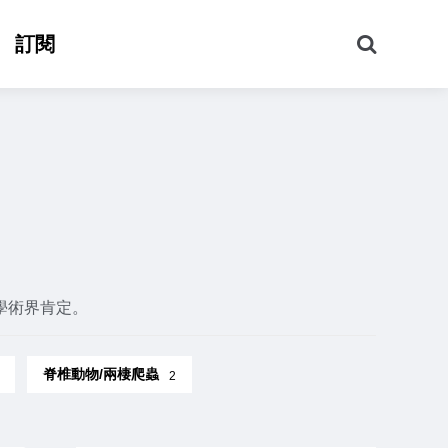
搜
訂閱
尋
學術界肯定。
脊椎動物/兩棲爬蟲
2