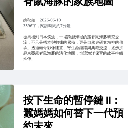
脊鼠海豚的家族地圖
作
姚秋如
2026-06-10
者：
3396字，閱讀時間約7分鐘
從馬祖到日本筑波，一場跨越海域的露脊鼠海豚研究交
流，不只是標本與數據的累積，更是自然史研究精神的傳
承。透過頭骨影像建置、寄生蟲鑑識與典藏交流，逐步拼
起東亞露脊鼠海豚的演化地圖，也讓海洋保育的故事持續
延伸。
按下生命的暫停鍵 II：
蠶媽媽如何替下一代預
約未來