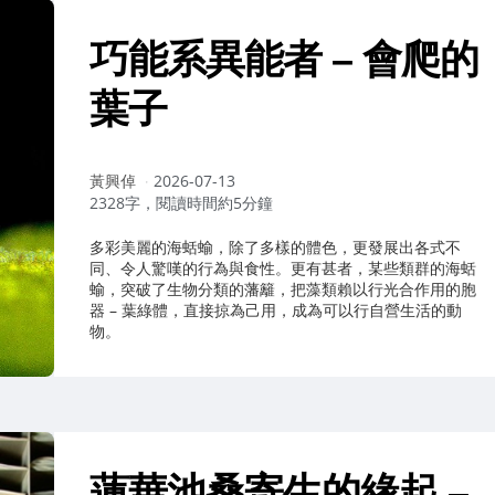
巧能系異能者 – 會爬的
葉子
作
黃興倬
2026-07-13
者：
2328字，閱讀時間約5分鐘
多彩美麗的海蛞蝓，除了多樣的體色，更發展出各式不
同、令人驚嘆的行為與食性。更有甚者，某些類群的海蛞
蝓，突破了生物分類的藩籬，把藻類賴以行光合作用的胞
器 – 葉綠體，直接掠為己用，成為可以行自營生活的動
物。
蓮華池桑寄生的緣起 –