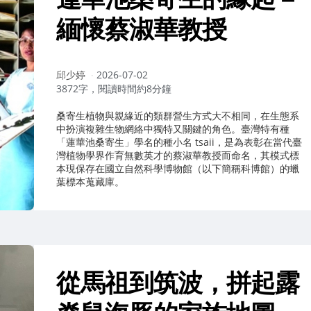
緬懷蔡淑華教授
作
邱少婷
2026-07-02
者：
3872字，閱讀時間約8分鐘
桑寄生植物與親緣近的類群營生方式大不相同，在生態系
中扮演複雜生物網絡中獨特又關鍵的角色。臺灣特有種
「蓮華池桑寄生」學名的種小名 tsaii，是為表彰在當代臺
灣植物學界作育無數英才的蔡淑華教授而命名，其模式標
本現保存在國立自然科學博物館（以下簡稱科博館）的蠟
葉標本蒐藏庫。
從馬祖到筑波，拼起露