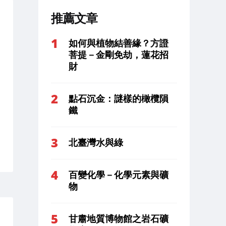
推薦文章
如何與植物結善緣？方證
菩提－金剛免劫，蓮花招
財
點石沉金：謎樣的橄欖隕
鐵
北臺灣水與綠
百變化學－化學元素與礦
物
甘肅地質博物館之岩石礦