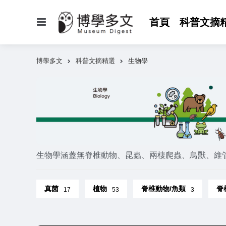
選
首頁
科普文摘
單
博學多文
科普文摘精選
生物學
生物學涵蓋無脊椎動物、昆蟲、兩棲爬蟲、鳥獸、維
真菌
植物
脊椎動物/魚類
脊
17
53
3