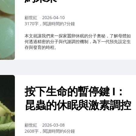
作
顧世紅
2026-04-10
者：
3170字，閱讀時間約7分鐘
本文就讓我們來一探家蠶卵休眠的分子奧秘，了解母體如
何透過精密的分子與代謝調控機制，為下一代預先設定生
存與發育的時程。
按下生命的暫停鍵 I：
昆蟲的休眠與激素調控
作
顧世紅
2026-03-08
者：
2608字，閱讀時間約6分鐘