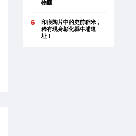
物廳
印痕陶片中的史前稻米，
稀有現身彰化縣牛埔遺
址！