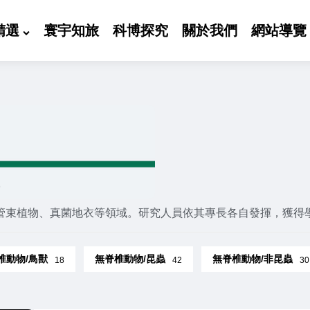
精選
寰宇知旅
科博探究
關於我們
網站導覽
管束植物、真菌地衣等領域。研究人員依其專長各自發揮，獲得
椎動物/鳥獸
無脊椎動物/昆蟲
無脊椎動物/非昆蟲
18
42
30