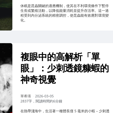
休眠是昆蟲關鍵的適應機制，使其在不利環境條件下暫停
生長或繁殖活動，以降低能量消耗並提升存活率。這一過
程受到內分泌系統的精密調控，使昆蟲能有效應對環境變
化。
複眼中的高解析「單
眼」：少刺透鏡糠蝦的
神奇視覺
作
單希瑛
2026-03-05
者：
2837字，閱讀時間約6分鐘
在熱帶淺海中，生活著一種體長僅 5 毫米的小蝦 – 少刺透