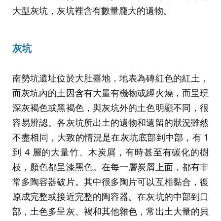
大型灰坑，灰坑裡含有數量龐大的遺物。
灰坑
南勢坑遺址位於大肚臺地，地表為磚紅色的紅土，
而灰坑內的土因含有大量有機物或經火燒，而呈現
深灰褐色或黑褐色，與灰坑外的土色明顯不同，很
容易辨認。各灰坑所出土的遺物和遺留的狀況雖然
不盡相同，大致的情況是在灰坑底部到中部，有 1
到 4 層的大量竹、木炭屑，有時甚至有碳化的樹
枝，顏色都呈漆黑色。在每一層炭屑上面，都有非
常多陶容器破片。其中很多陶片可以互相黏合，復
原成完整或接近完整的陶容器。在灰坑的中部到口
部，土色多呈灰、褐和其他雜色，常出土大量的貝