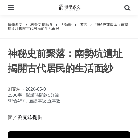
選
搜
單
尋
博學多文
科普文摘精選
人類學
考古
神秘史前聚落：南勢
坑遺址揭開古代居民的生活面紗
神秘史前聚落：南勢坑遺址
揭開古代居民的生活面紗
作
劉克竑
2020-05-01
者：
2590字，閱讀時間約6分鐘
SR值487，適讀年級:五年級
圖／劉克竑提供