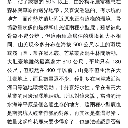
多，佔了總數的 60﹪ 以上。由於梅花鹿常棲息在
森林與草原的邊界地帶，又喜愛潮濕的、有水坑的
地方，而南勢坑遺址附近原來正有這樣的環境。骨
骼數量次多的是獐和山羌這兩種小型鹿，雖然彼此
骨骼不易分辨，但這兩種鹿居住的環境卻大不相
同。山羌現今多分布在海拔 500 公尺以上的環境
或淺山區，常在灌木叢、芒草叢及混生林間活動。
大肚臺地雖然最高處才 310 公尺，平均只有 180
公尺，但顯然在 400 年以前，山羌不但生活在大
肚臺地上，而且數量還不少。獐則多在河岸或近海
河口等濕地環境活動，十分喜好水性，常在有高大
草叢的河邊沼澤地活動。所以對獐來說，當時的清
水海岸平原是個合適生存的地方。這兩種小型鹿也
是南勢坑人經常狩獵的對象。再其次是臺灣野豬，
數量比起梅花鹿來要少得多了，也無法確認是否曾