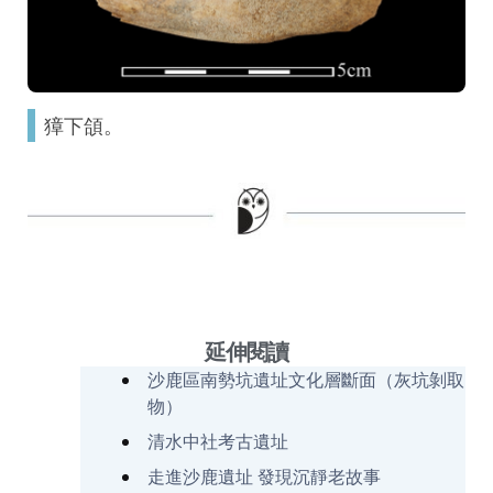
獐下頜。
延伸閱讀
沙鹿區南勢坑遺址文化層斷面（灰坑剝取
物）
清水中社考古遺址
走進沙鹿遺址 發現沉靜老故事