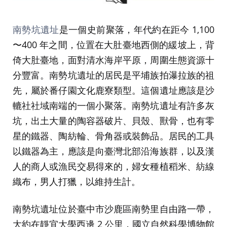
南勢坑遺址
是一個史前聚落，年代約在距今 1,100
〜400 年之間，位置在大肚臺地西側的緩坡上，背
倚大肚臺地，面對清水海岸平原，周圍生態資源十
分豐富。南勢坑遺址的居民是平埔族拍瀑拉族的祖
先，屬於番仔園文化鹿寮類型。這個遺址應該是沙
轆社社域南端的一個小聚落。南勢坑遺址有許多灰
坑，出土大量的陶容器破片、貝殼、獸骨，也有零
星的鐵器、陶紡輪、骨角器或裝飾品。居民的工具
以鐵器為主，應該是向臺灣北部沿海族群，以及漢
人的商人或漁民交易得來的，婦女種植稻米、紡線
織布，男人打獵，以維持生計。
南勢坑遺址位於臺中市沙鹿區南勢里自由路一帶，
大約在靜宜大學西邊 2 公里，國立自然科學博物館