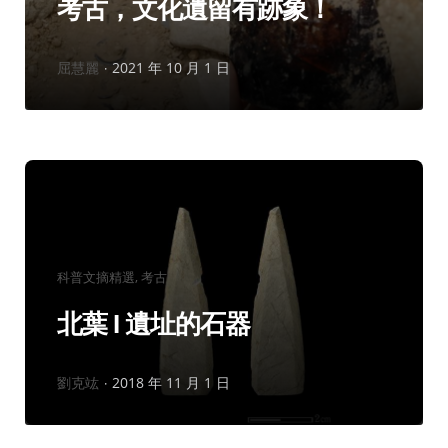
考古，文化遺留有跡象！
作
屈慧麗
2021 年 10 月 1 日
者：
分
科普文摘精選
考古
類：
北葉 I 遺址的石器
作
劉克竑
2018 年 11 月 1 日
者：