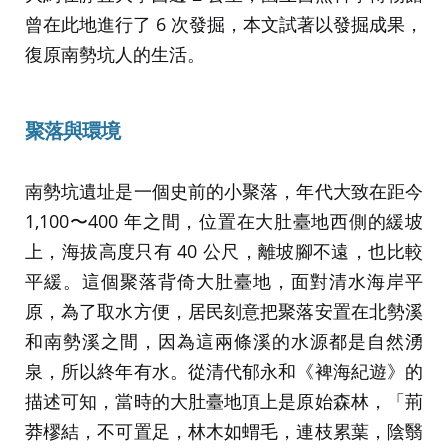
曾在此地進行了 6 次發掘，本文試著以發掘成果，
復原南勢坑人的生活。
聚落與環境
南勢坑遺址是一個史前的小聚落，年代大致在距今
1,100〜400 年之間，位置在大肚臺地西側的緩坡
上，海拔高度只有 40 公尺，離坡腳不遠，也比較
平緩。這個聚落背倚大肚臺地，面對清水海岸平
原，為了取水方便，居民刻意把聚落安置在北勢溪
和南勢溪之間，因為這兩條溪的水源都是自然湧
泉，所以終年有水。從清代郁永和《裨海紀遊》的
描述可知，當時的大肚臺地頂上是原始森林，「荊
莽樛結，不可置足，林木如蝟毛，連枝累葉，陰翳