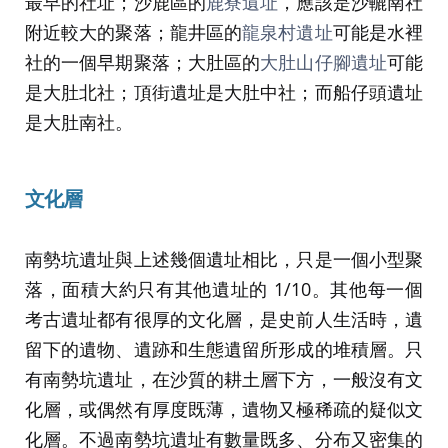
最早的社址；沙鹿區的
鹿寮遺址
，應該是沙轆南社
附近較大的聚落；龍井區的
龍泉村遺址
可能是水裡
社的一個早期聚落；大肚區的
大肚山仔腳遺址
可能
是大肚北社；頂街遺址是大肚中社；而船仔頭遺址
是大肚南社。
文化層
南勢坑遺址與上述幾個遺址相比，只是一個小型聚
落，面積大約只有其他遺址的 1/10。其他每一個
考古遺址都有很厚的文化層，是史前人生活時，遺
留下的遺物、遺跡和生態遺留所形成的堆積層。只
有南勢坑遺址，在沙質的耕土層下方，一般沒有文
化層，或偶然有厚度既薄，遺物又極稀疏的疑似文
化層。不過南勢坑遺址有數量既多、分布又密集的