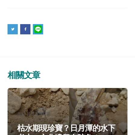
相關文章
分
考古
科普文摘精選
類：
枯水期現珍寶？日月潭的水下