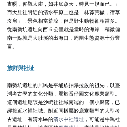
晝暝，仰觀太虛，如井底窺天，時見一規而已。」
而大肚社附近的清水平原上也是「林莽荒穢，宿草
沒肩」，景色相當荒涼，但是野生動物卻相當多。
從南勢坑遺址向西 6 公里就是當時的海岸，稍微偏
南一點就是大肚溪的出海口，周圍生態資源十分豐
富。
族群與社址
南勢坑遺址的居民是平埔族拍瀑拉族的祖先，以臺
灣考古學的文化分類，屬於番仔園文化鹿寮類型。
這個遺址應該是沙轆社社域南端的一個小聚落，已
經接近水裡社域。附近同樣屬於鹿寮類型的大型考
古遺址，有清水區的
清水中社遺址
，可能是牛罵社