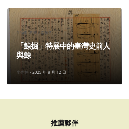
分
生物學
科普文摘精選
類：
「鯨掘」特展中的臺灣史前人
與鯨
作
李作婷
2025 年 8 月 12 日
者：
推薦夥伴