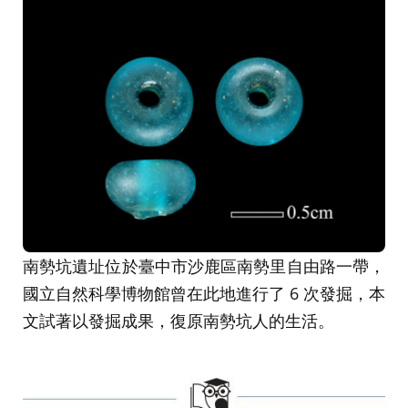
南勢坑遺址位於臺中市沙鹿區南勢里自由路一帶，
國立自然科學博物館曾在此地進行了 6 次發掘，本
文試著以發掘成果，復原南勢坑人的生活。