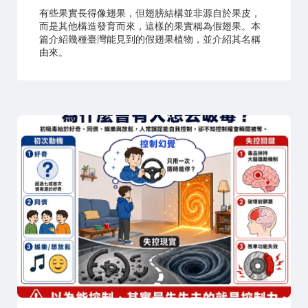
有些果實長得像翅果，但翅膀結構並非源自於果皮，
而是其他構造發育而來，這樣的果實稱為假翅果。本
篇介紹幾種臺灣能見到的假翅果植物，並介紹其名稱
由來。