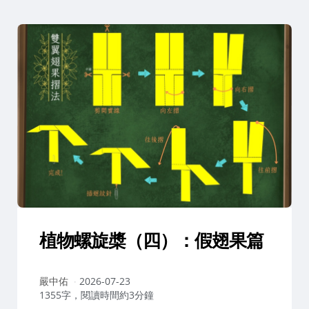
植物螺旋槳（四）：假翅果篇
作
嚴中佑
2026-07-23
者：
1355字，閱讀時間約3分鐘