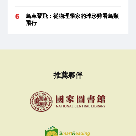
鳥革翬飛：從物理學家的球形雞看鳥類
飛行
推薦夥伴