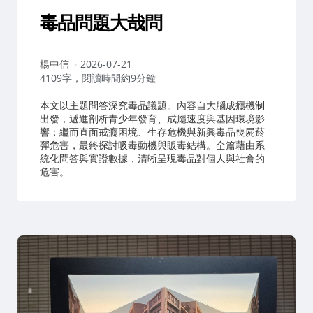
毒品問題大哉問
作
楊中信
2026-07-21
者：
4109字，閱讀時間約9分鐘
本文以主題問答深究毒品議題。內容自大腦成癮機制
出發，遞進剖析青少年發育、成癮速度與基因環境影
響；繼而直面戒癮困境、生存危機與新興毒品喪屍菸
彈危害，最終探討吸毒動機與販毒結構。全篇藉由系
統化問答與實證數據，清晰呈現毒品對個人與社會的
危害。