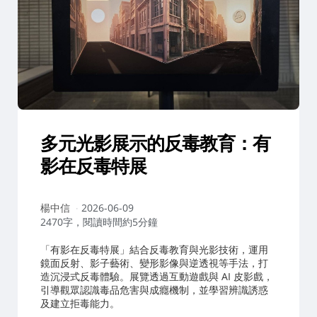
多元光影展示的反毒教育：有
影在反毒特展
作
楊中信
2026-06-09
者：
2470字，閱讀時間約5分鐘
「有影在反毒特展」結合反毒教育與光影技術，運用
鏡面反射、影子藝術、變形影像與逆透視等手法，打
造沉浸式反毒體驗。展覽透過互動遊戲與 AI 皮影戲，
引導觀眾認識毒品危害與成癮機制，並學習辨識誘惑
及建立拒毒能力。