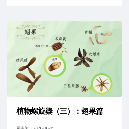
植物螺旋槳（三）：翅果篇
作
嚴中佑
2026-06-05