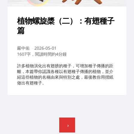
植物螺旋槳（二）：有翅種子
篇
作
嚴中佑
2026-05-01
者：
1607字，閱讀時間約4分鐘
許多植物演化出有翅膀的種子，可增加種子傳播的距
離，本篇帶你認識各種以有翅種子傳播的植物，並介
紹這些植物的名稱由來與特別之處，最後教你用摺紙
做出有翅種子。
文
章