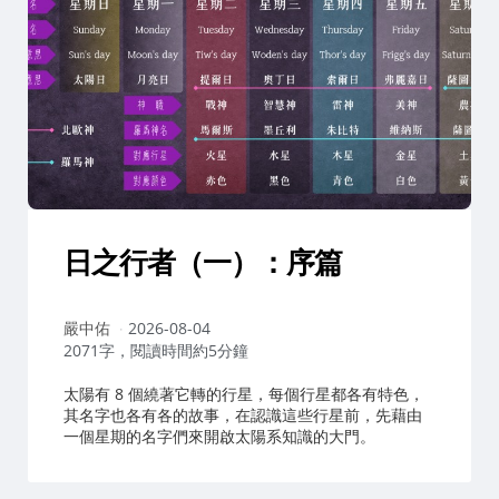
日之行者（一）：序篇
作
嚴中佑
2026-08-04
者：
2071字，閱讀時間約5分鐘
太陽有 8 個繞著它轉的行星，每個行星都各有特色，
其名字也各有各的故事，在認識這些行星前，先藉由
一個星期的名字們來開啟太陽系知識的大門。