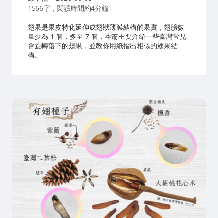
者：
1566字，閱讀時間約4分鐘
翅果是果皮特化延伸成翅狀薄膜結構的果實，翅膀數
量少為 1 個，多至 7 個，本篇主要介紹一些臺灣常見
會旋轉落下的翅果，並教你用紙摺出相似的翅果結
構。