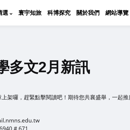
精選
寰宇知旅
科博探究
關於我們
網站導覽
博學多文2月新訊
章上架囉，趕緊點擊閱讀吧！期待您共襄盛舉，一起推
l.nmns.edu.tw
940 # 671