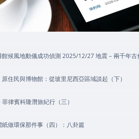
館候風地動儀成功偵測 2025/12/27 地震 – 兩千
、原住民與博物館：從玻里尼西亞區域談起（下）
– 菲律賓科隆潛旅紀行（三）
摺紙做環保那件事（四）：八卦篇