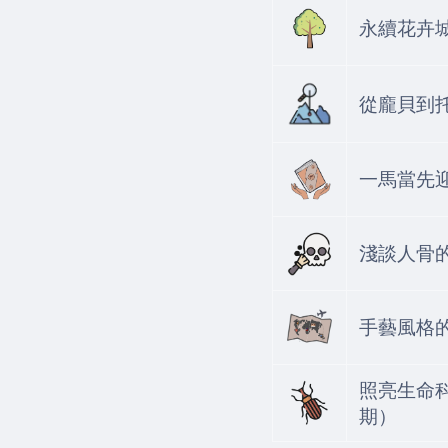
永續花卉城
從龐貝到
一馬當先
淺談人骨
手藝風格的
照亮生命
期）