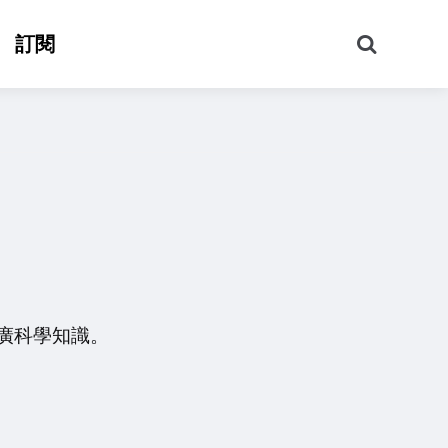
搜
訂閱
尋
廣科學知識。