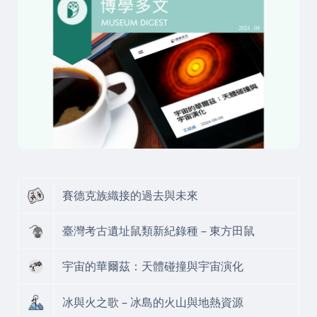
賽德克族織接的過去與未來
臺灣考古遺址鼠類新紀錄種 – 東方田鼠
宇宙的華爾茲：天體碰撞與宇宙演化
冰與火之歌 – 冰島的火山與地熱資源