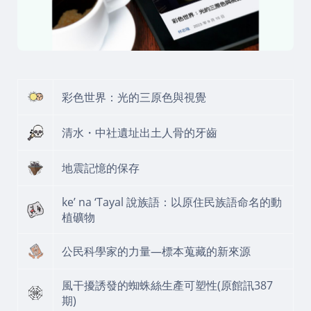
彩色世界：光的三原色與視覺
清水・中社遺址出土人骨的牙齒
地震記憶的保存
ke’ na ‘Tayal 說族語：以原住民族語命名的動
植礦物
公民科學家的力量—標本蒐藏的新來源
風干擾誘發的蜘蛛絲生產可塑性(原館訊387
期)