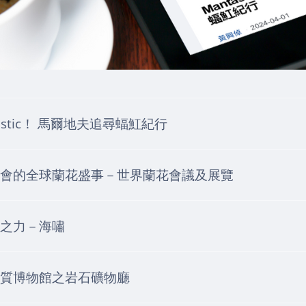
tastic！ 馬爾地夫追尋蝠魟紀行
會的全球蘭花盛事－世界蘭花會議及展覽
之力－海嘯
質博物館之岩石礦物廳