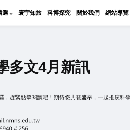
精選
寰宇知旅
科博探究
關於我們
網站導覽
博學多文4月新訊
囉，趕緊點擊閱讀吧！期待您共襄盛舉，一起推廣科
l.nmns.edu.tw
940 # 256