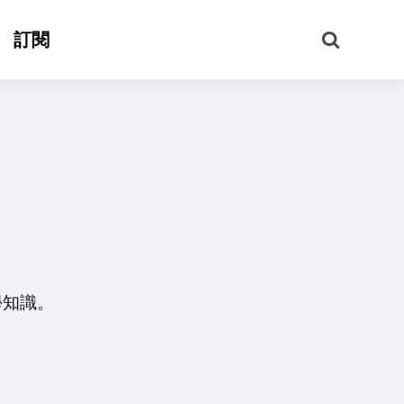
搜
訂閱
尋
學知識。