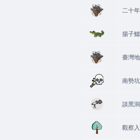
二十年
揚子鱷
臺灣地
南勢坑
談黑洞
觀察入