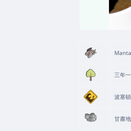
Man
三年一
波塞頓
甘肅地