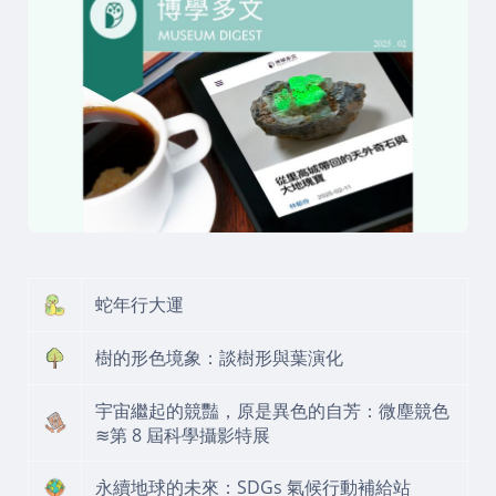
蛇年行大運
樹的形色境象：談樹形與葉演化
宇宙繼起的競豔，原是異色的自芳：微塵競色
≋第 8 屆科學攝影特展
永續地球的未來：SDGs 氣候行動補給站