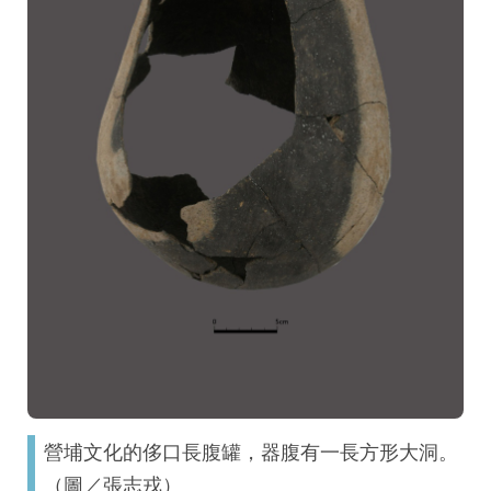
營埔文化的侈口長腹罐，器腹有一長方形大洞。
（圖／張志戎）