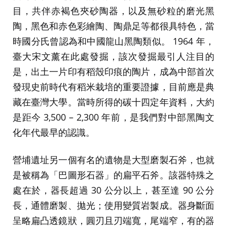
目，共伴赤褐色夾砂陶器，以及無砂粒的磨光黑
陶，黑色和赤色彩繪陶、陶鼎足等都很具特色，當
時國分氏曾認為和中國龍山黑陶類似。 1964 年，
臺大宋文薰在此處發掘，該次發掘最引人注目的
是，出土一片印有稻殼印痕的陶片，成為中部首次
發現史前時代有稻米栽培的重要證據，目前應是典
藏在臺灣大學。當時所得的碳十四定年資料，大約
是距今 3,500 – 2,300 年前，是我們對中部黑陶文
化年代最早的認識。
營埔遺址另一個有名的遺物是大型磨製石斧，也就
是被稱為「巴圖形石器」的扁平石斧。該器特殊之
處在於，器長超過 30 公分以上，甚至達 90 公分
長，通體磨製、拋光；使用變質岩製成。器身斷面
呈略扁凸透鏡狀，圓刃且刃端寬，尾端窄，有的器