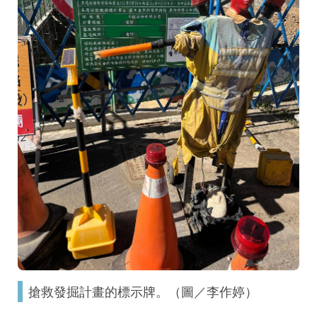
搶救發掘計畫的標示牌。（圖／李作婷）