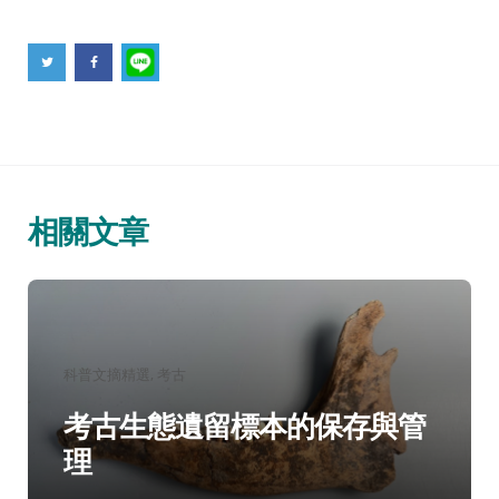
相關文章
分
科普文摘精選
考古
類：
考古生態遺留標本的保存與管
理