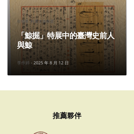
分
生物學
科普文摘精選
類：
「鯨掘」特展中的臺灣史前人
與鯨
作
李作婷
2025 年 8 月 12 日
者：
推薦夥伴