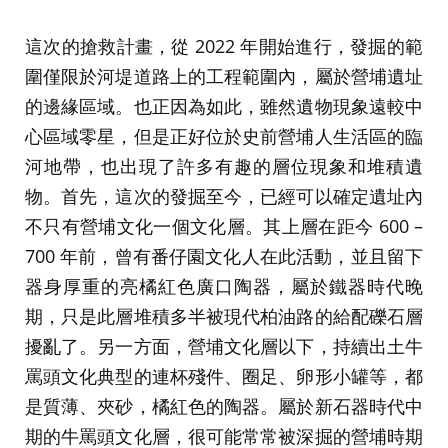
這次的搶救計畫，從 2022 年開始進行，發掘的範
圍僅限於河堤道路上的工程範圍內，屬於營埔遺址
的邊緣區域。也正因為如此，雖然遺物現象遠較中
心區域零星，但是正好位於史前營埔人生活區的臨
河地帶，也出現了許多有趣的層位現象和堆積遺
物。首先，這次的發掘至今，已經可以確定遺址內
不只有營埔文化一個文化層。其上層在距今 600 –
700 年前，曾有番仔園文化人在此活動，並且留下
器身厚重的亮橘紅色廣口陶器，屬於鐵器時代晚
期，只是此層堆積多半被現代柏油路的給配礫石層
擾亂了。另一方面，營埔文化層以下，持續出土牛
罵頭文化典型的連杯殘件、圈足、卵形小罐等，都
是質薄、夾砂，橘紅色的陶器。屬於新石器時代中
期的牛罵頭文化層，很可能常常被深掘的營埔時期