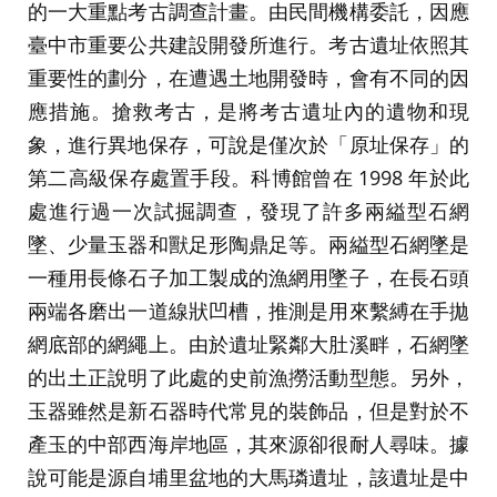
的一大重點考古調查計畫。由民間機構委託，因應
臺中市重要公共建設開發所進行。考古遺址依照其
重要性的劃分，在遭遇土地開發時，會有不同的因
應措施。搶救考古，是將考古遺址內的遺物和現
象，進行異地保存，可說是僅次於「原址保存」的
第二高級保存處置手段。科博館曾在 1998 年於此
處進行過一次試掘調查，發現了許多兩縊型石網
墜、少量玉器和獸足形陶鼎足等。兩縊型石網墜是
一種用長條石子加工製成的漁網用墜子，在長石頭
兩端各磨出一道線狀凹槽，推測是用來繫縛在手拋
網底部的網繩上。由於遺址緊鄰大肚溪畔，石網墜
的出土正說明了此處的史前漁撈活動型態。另外，
玉器雖然是新石器時代常見的裝飾品，但是對於不
產玉的中部西海岸地區，其來源卻很耐人尋味。據
說可能是源自埔里盆地的大馬璘遺址，該遺址是中