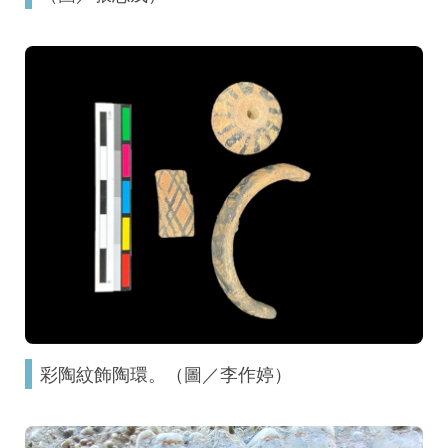
彩陶紋飾陶環。（圖／李作婷）