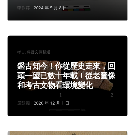
作
李作婷
2024 年 5 月 8 日
者：
分
考古
科普文摘精選
類：
鑑古知今！你從歷史走來，回
頭一望已數十年載！從老圖像
和考古文物看環境變化
作
屈慧麗
2020 年 12 月 1 日
者：