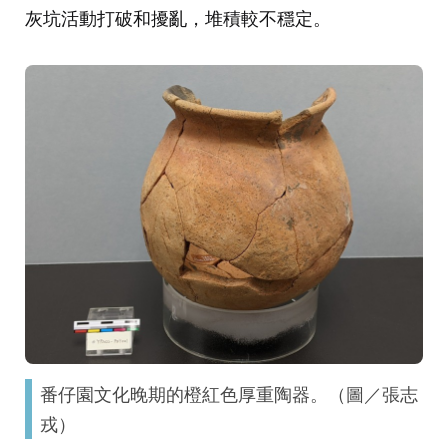
灰坑活動打破和擾亂，堆積較不穩定。
番仔園文化晚期的橙紅色厚重陶器。（圖／張志
戎）