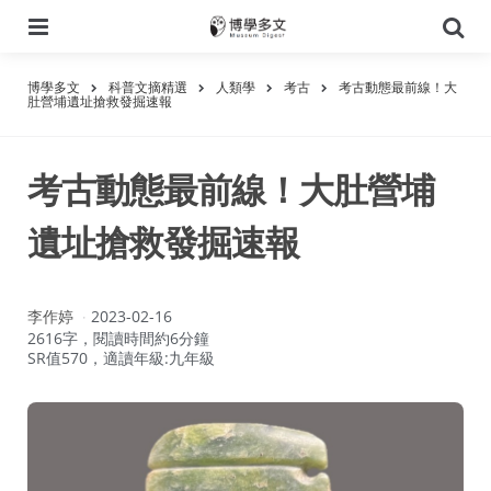
選
搜
單
尋
博學多文
科普文摘精選
人類學
考古
考古動態最前線！大
肚營埔遺址搶救發掘速報
考古動態最前線！大肚營埔
遺址搶救發掘速報
作
李作婷
2023-02-16
者：
2616字，閱讀時間約6分鐘
SR值570，適讀年級:九年級