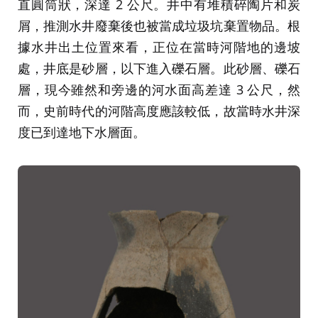
直圓筒狀，深達 2 公尺。井中有堆積碎陶片和炭
屑，推測水井廢棄後也被當成垃圾坑棄置物品。根
據水井出土位置來看，正位在當時河階地的邊坡
處，井底是砂層，以下進入礫石層。此砂層、礫石
層，現今雖然和旁邊的河水面高差達 3 公尺，然
而，史前時代的河階高度應該較低，故當時水井深
度已到達地下水層面。