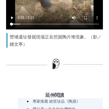
營埔遺址發掘現場正在挖掘陶片堆現象。（影／
鍾文寧）
延伸閱讀
專家推薦 絕世珍品《陶鼎》
國分直一先生的台灣情緣