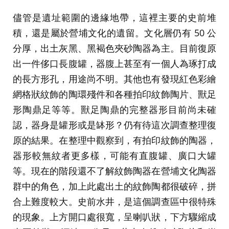
儘管是遺址範圍的邊緣地帶，這裡主要的史前堆
積，還是屬於營埔文化的遺留。文化層仍有 50 公
分厚，出土灰黑、黑褐色夾砂陶器為主。目前復原
出一件侈口長腹罐，器腹上甚至有一個人為琢打成
的長方形孔，用途尚不明。其他也有發現紅色彩繪
網格狀紋飾的陶環殘件和各種拍印紋飾陶片、獸足
形陶鼎足等等。獸足陶鼎的完整器形目前尚未確
認，器身是罐形或是缽形？仍有待這次調查整理復
原的結果。在整理中觀察到，有拍印紋飾的陶器，
器形較無紋者更多樣，可能有直腹罐、廣口大罐
等。現在的階段還不了解紋飾陶器在營埔文化陶器
群中的角色，加上此處出土的紋飾陶都很破碎，拼
合上難度較大。史前水井，是這個調查區中很特殊
的現象。上方開口處很寬，呈喇叭狀，下方驟縮成