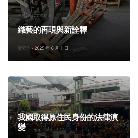
分
民族
科普文摘精選
類：
織藝的再現與新詮釋
作
廖紫均
2025 年 6 月 1 日
者：
分
民族
科普文摘精選
類：
我國取得原住民身份的法律演
變