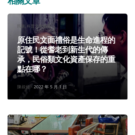
相關文章
分
民族
科普文摘精選
類：
原住民文面禮俗是生命進程的
記號！從耆老到新生代的傳
承，民俗類文化資產保存的重
點在哪？
作
陳叔倬
2022 年 5 月 1 日
者：