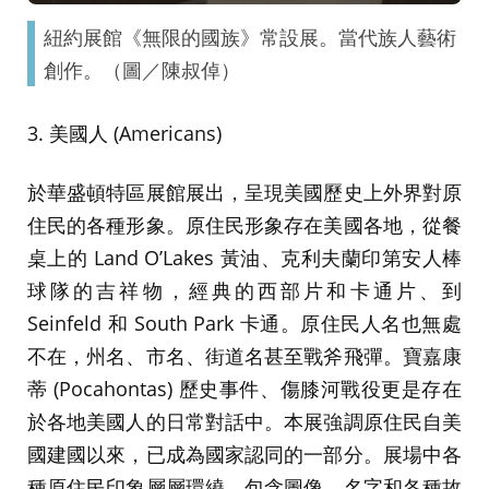
紐約展館《無限的國族》常設展。當代族人藝術
創作。（圖／陳叔倬）
3. 美國人 (Americans)
於華盛頓特區展館展出，呈現美國歷史上外界對原
住民的各種形象。原住民形象存在美國各地，從餐
桌上的 Land O’Lakes 黃油、克利夫蘭印第安人棒
球隊的吉祥物，經典的西部片和卡通片、到
Seinfeld 和 South Park 卡通。原住民人名也無處
不在，州名、市名、街道名甚至戰斧飛彈。寶嘉康
蒂 (Pocahontas) 歷史事件、傷膝河戰役更是存在
於各地美國人的日常對話中。本展強調原住民自美
國建國以來，已成為國家認同的一部分。展場中各
種原住民印象層層環繞，包含圖像、名字和各種故