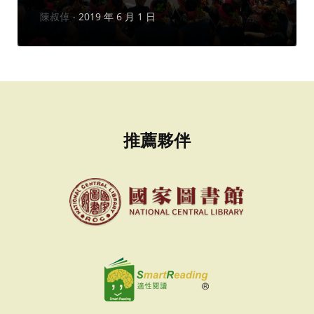
作
陳叔倬
2019 年 6 月 1 日
者：
推薦夥伴