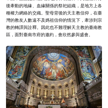
後牽動的地緣、血緣關係的祭祀組織，是地方上各
種權力網絡的交織。聖母背後的天主教信仰，在臺
灣的教友人數遠不及媽祖信仰的情況下，牽涉到宗
教的轉譯與詮釋。因此也不難理解天主教的臺南教
區，面對臺南市府的邀約，會欣然參與盛會。