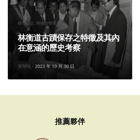
分
研究論文
博物館學季刊
類：
林衡道古蹟保存之特徵及其內
在意涵的歷史考察
作
黃翔瑜
2023 年 10 月 30 日
者：
推薦夥伴