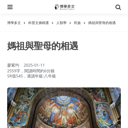
選
搜
單
尋
博學多文
科普文摘精選
人類學
民族
媽祖與聖母的相遇
媽祖與聖母的相遇
作
廖紫均
2025-01-11
者：
2559字，閱讀時間約6分鐘
SR值545，適讀年級:八年級