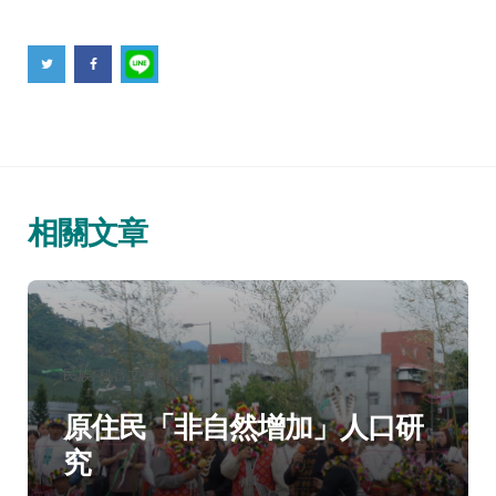
相關文章
分
民族
科普文摘精選
類：
原住民「非自然增加」人口研
究