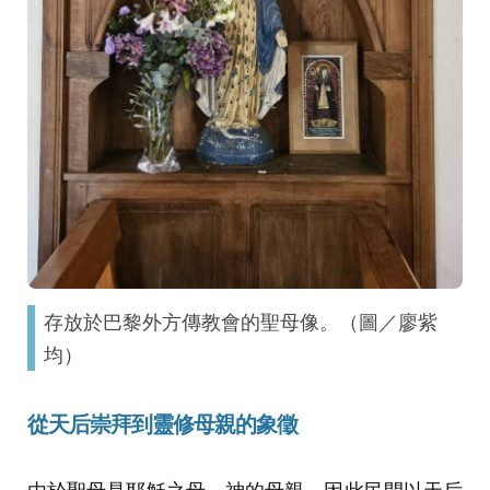
存放於巴黎外方傳教會的聖母像。（圖／廖紫
均）
從天后崇拜到靈修母親的象徵
由於聖母是耶穌之母、神的母親，因此民間以天后