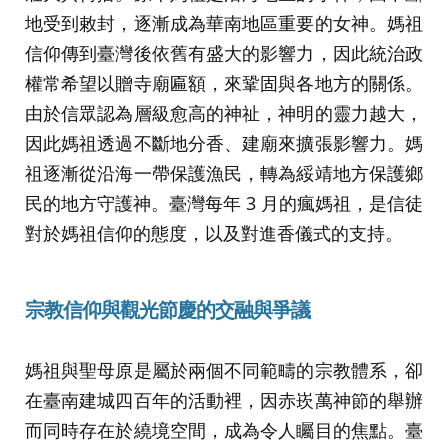
地受到敕封，逐漸成為華南地區重要的女神。媽祖
信仰傳到臺灣後依舊有盛大的影響力，因此統治政
權常希望以贈寺廟匾額，來鞏固與各地方的關係。
由於信眾認為層級愈高的神祉，神明的靈力越大，
因此媽祖透過不斷地分香、建廟來擴張影響力。媽
祖逐漸從沿海一帶保護漁民，轉為綏靖地方保護鄉
民的地方守護神。臺灣每年 3 月的瘋媽祖，是信徒
對於媽祖信仰的態度，以及對進香儀式的支持。
宗教信仰與觀光節慶的交融與爭議
媽祖與聖母原是屬於兩個不同範疇的宗教體系，卻
在臺南建城四百年的活動裡，因赤崁萬神節的舉辦
而同時存在於繞境空間，成為令人矚目的焦點。臺