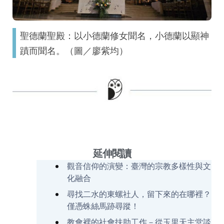
聖德蘭聖殿：以小德蘭修女聞名，小德蘭以顯神
蹟而聞名。（圖／廖紫均）
延伸閱讀
觀音信仰的演變：臺灣的宗教多樣性與文
化融合
尋找二水的東螺社人，留下來的在哪裡？
僅憑蛛絲馬跡尋蹤！
教會裡的社會扶助工作－從玉里天主堂談