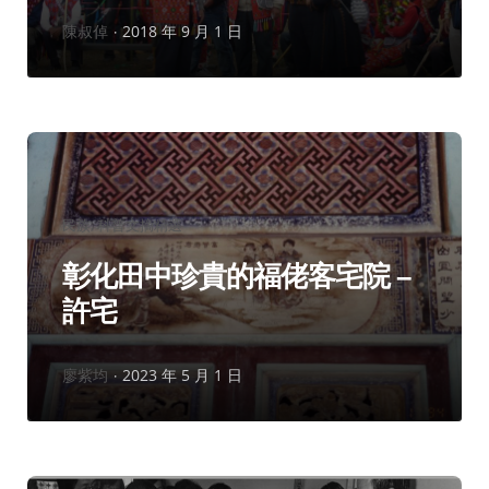
作
陳叔倬
2018 年 9 月 1 日
者：
分
民族
科普文摘精選
類：
彰化田中珍貴的福佬客宅院 –
許宅
作
廖紫均
2023 年 5 月 1 日
者：