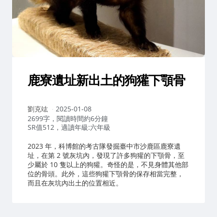
鹿寮遺址新出土的狗獾下顎骨
作
劉克竑
2025-01-08
者：
2699字，閱讀時間約6分鐘
SR值512，適讀年級:六年級
2023 年，科博館的考古隊發掘臺中市沙鹿區鹿寮遺
址，在第 2 號灰坑內，發現了許多狗獾的下顎骨，至
少屬於 10 隻以上的狗獾。奇怪的是，不見身體其他部
位的骨頭。此外，這些狗獾下顎骨的保存相當完整，
而且在灰坑內出土的位置相近。