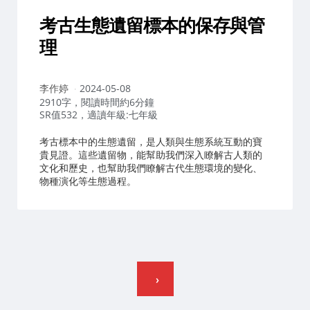
考古生態遺留標本的保存與管
理
作
李作婷
2024-05-08
者：
2910字，閱讀時間約6分鐘
SR值532，適讀年級:七年級
考古標本中的生態遺留，是人類與生態系統互動的寶
貴見證。這些遺留物，能幫助我們深入瞭解古人類的
文化和歷史，也幫助我們瞭解古代生態環境的變化、
物種演化等生態過程。
文
章