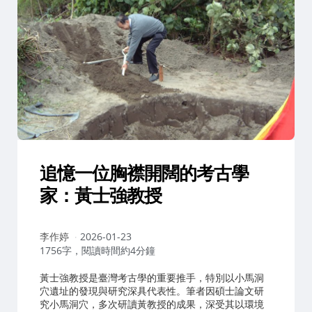
追憶一位胸襟開闊的考古學
家：黃士強教授
作
李作婷
2026-01-23
者：
1756字，閱讀時間約4分鐘
黃士強教授是臺灣考古學的重要推手，特別以小馬洞
穴遺址的發現與研究深具代表性。筆者因碩士論文研
究小馬洞穴，多次研讀黃教授的成果，深受其以環境