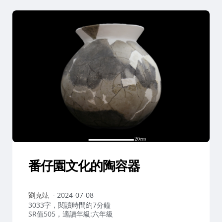
番仔園文化的陶容器
作
劉克竑
2024-07-08
者：
3033字，閱讀時間約7分鐘
SR值505，適讀年級:六年級