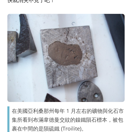
快就消失不見了吧！
在美國亞利桑那州每年 1 月左右的礦物與化石市
集所看到布滿韋德曼交紋的鎳鐵隕石標本，被包
裹在中間的是隕硫鐵 (Troilite)。