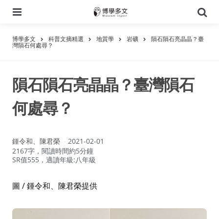
選
搜
單
尋
博學多文
科普文摘精選
地質學
岩礦
隕石隕石亮晶晶？臺
灣隕石何處尋？
隕石隕石亮晶晶？臺灣隕石
何處尋？
作
鍾令和、陳君榮
2021-02-01
者：
2167字，閱讀時間約5分鐘
SR值555，適讀年級:八年級
圖 / 鍾令和、陳君榮提供