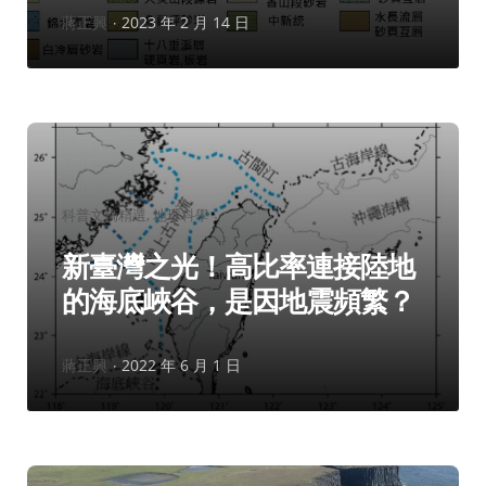
作
蔣正興
2023 年 2 月 14 日
者：
分
科普文摘精選
地球科學
類：
新臺灣之光！高比率連接陸地
的海底峽谷，是因地震頻繁？
作
蔣正興
2022 年 6 月 1 日
者：