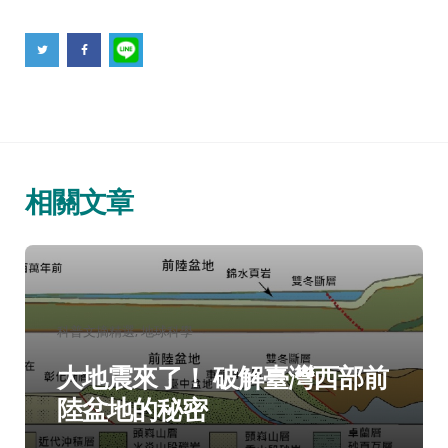
相關文章
分
科普文摘精選
地球科學
類：
大地震來了！ 破解臺灣西部前
陸盆地的秘密