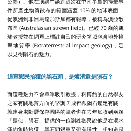
公墨）。他在演講中談到這次在中南半島的撞擊事
件所產生物質散布的範圍涵蓋 10% 的地球表面，
從澳洲到非洲馬達加斯加都有報導，被稱為澳亞散
布區 (Australasian strewn field)。已經 70 歲的凱
瑞教授並在網頁上標註自己的研究領域包含地外撞
擊地質學 (Extraterrestrial impact geology)，足
以見得隕石的魅力。
追查
鄉民拾獲的黑石頭
，
是爐渣還是隕石
？
而這種魅力不會單單吸引教授，科博館的自然學友
之家有關地質方面的諮詢 7 成都跟隕石鑑定有關，
就連身處斷層保存園區的筆者也在去年底收到兩顆
「疑似」隕石。提供的一位劉姓鄉民說他是在濁水
溪釣魚時拾獲，黑石頭很重又帶有磁性，想知道是