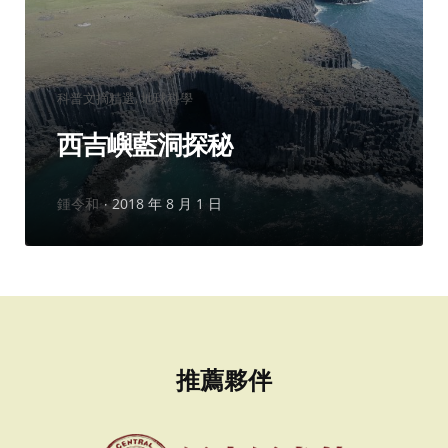
分
科普文摘精選
地球科學
類：
西吉嶼藍洞探秘
作
鍾令和
2018 年 8 月 1 日
者：
推薦夥伴