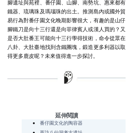
腳遺址與苑裡、番仔園、山腳、南勢坑、惠來都有
鐵器、琉璃珠及瑪瑙珠的出土。推測島內或國外貿
易行為對番仔園文化晚期影響很大，有趣的是山仔
腳鐵刀是向十三行還是向菲律賓人或漢人買的？又
是否大肚番王可能向十三行學得技術，命令從眾在
八卦、大肚臺地找到含鐵團塊，鍛造更多利器以取
得更多鹿皮呢？未來值得進一步探討。
延伸閱讀
番仔園文化的陶容器
再訪八仙洞考古遺址