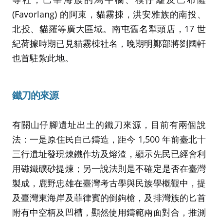
(Favorlang) 的阿束，貓霧拺，洪安雅族的南投、
北投、貓羅等廣大區域。南屯舊名犁頭店，17 世
紀荷據時期已見貓霧栜社名，晚期明鄭部將劉國軒
也首駐紮此地。
鐵刀的來源
有關山仔腳遺址出土的鐵刀來源，目前有兩個說
法：一是原住民自己鑄造，距今 1,500 年前臺北十
三行遺址發現煉鐵作坊及熔渣，顯示先民已經會利
用磁鐵礦砂提煉；另一說法則是不確定是否在臺灣
製成，鹿野忠雄在臺灣考古學與民族學概觀中，提
及臺灣東海岸及菲律賓的倒鉤槍，及排灣族的匕首
附有中空柄及凹槽，顯然使用鑄範兩面對合，推測