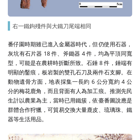
右一鐵鉤殘件與大鐵刀尾端相同
番仔園時期雖已進入金屬器時代，但仍使用石器，
灰坑有石片器 18 件、斧鋤器 4 件，均為平頂同寬
型，可能是在農耕時折斷所致。石錘 8 件，錘端有
明顯的鑿痕，板岩製的雙孔石刀及兩件石支腳。在
動物遺骨方面，地表採集一長約 6 公分寬約 4 公
分的梅花鹿角，而且背面有人為加工痕。推測先民
生計以農業為主，當時已用鐵簇，依臺番圖說應是
群體合作狩獵，可貿易交換大量鹿皮、琉璃珠、鐵
器等生活用品。