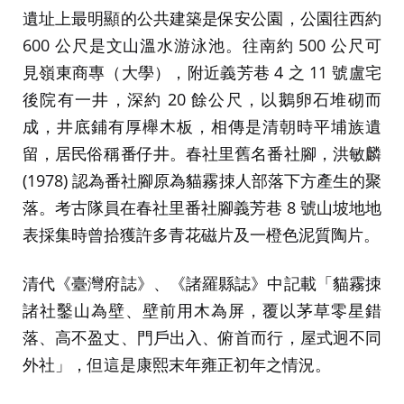
遺址上最明顯的公共建築是保安公園，公園往西約
600 公尺是文山溫水游泳池。往南約 500 公尺可
見嶺東商專（大學），附近義芳巷 4 之 11 號盧宅
後院有一井，深約 20 餘公尺，以鵝卵石堆砌而
成，井底鋪有厚櫸木板，相傳是清朝時平埔族遺
留，居民俗稱番仔井。春社里舊名番社腳，洪敏麟
(1978) 認為番社腳原為貓霧拺人部落下方產生的聚
落。考古隊員在春社里番社腳義芳巷 8 號山坡地地
表採集時曾拾獲許多青花磁片及一橙色泥質陶片。
清代《臺灣府誌》、《諸羅縣誌》中記載「貓霧拺
諸社鑿山為壁、壁前用木為屏，覆以茅草零星錯
落、高不盈丈、門戶出入、俯首而行，屋式迥不同
外社」，但這是康熙末年雍正初年之情況。