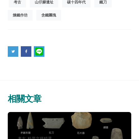
考古
山仔腳遺址
碳十四年代
鐵刀
煉鐵作坊
含鐵團塊
相關文章
分
考古
科普文摘精選