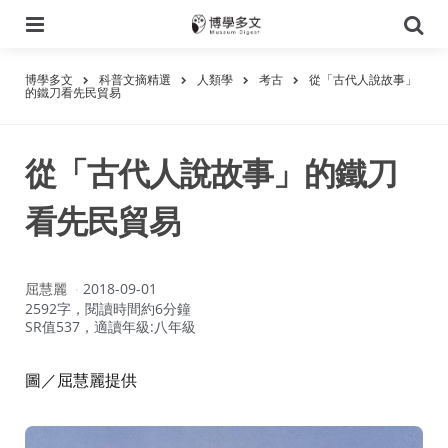
選
搜
單
尋
博學多文
科普文摘精選
人類學
考古
從「古代人說故事」
的鐵刀看先民貿易
從「古代人說故事」的鐵刀
看先民貿易
作
屈慧麗
2018-09-01
者：
2592字，閱讀時間約6分鐘
SR值537，適讀年級:八年級
圖／屈慧麗提供