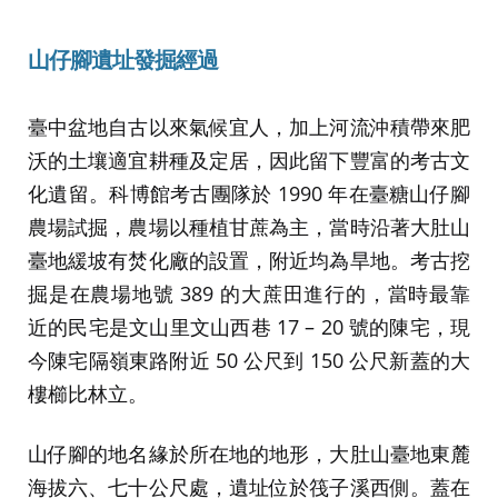
山仔腳遺址發掘經過
臺中盆地自古以來氣候宜人，加上河流沖積帶來肥
沃的土壤適宜耕種及定居，因此留下豐富的考古文
化遺留。科博館考古團隊於 1990 年在臺糖山仔腳
農場試掘，農場以種植甘蔗為主，當時沿著大肚山
臺地緩坡有焚化廠的設置，附近均為旱地。考古挖
掘是在農場地號 389 的大蔗田進行的，當時最靠
近的民宅是文山里文山西巷 17 – 20 號的陳宅，現
今陳宅隔嶺東路附近 50 公尺到 150 公尺新蓋的大
樓櫛比林立。
山仔腳的地名緣於所在地的地形，大肚山臺地東麓
海拔六、七十公尺處，遺址位於筏子溪西側。蓋在