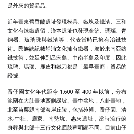
是外來的貿易品。
近年臺東舊香蘭遺址發現模具、鐵塊及鐵渣、三和
文化有煉鐵遺留，漢本遺址也發現金箔、瑪瑙、青
銅器、玻璃珠與鐵渣等，代表當時已擁有冶鐵技
術。民族誌記載靜浦文化擁有鐵器，屬於東南亞鑄
鐵技術，並延伸到呂宋島、中南半島及印度，因此
琉璃、瑪瑙、鹿皮和鐵刀都是「最早臺商」貿易的
證據。
番仔園文化年代距今 1,600 至 400 年以前，分布
範圍在大肚臺地西側緩坡、臺中盆地，八卦臺地，
北至苗栗縣南部海岸丘陵，包括苑裡、番仔園、清
水‧中社、鹿寮、南勢坑、惠來遺址，當時流行俯
身葬與北部十三行文化屈肢葬明顯不同。目前山仔