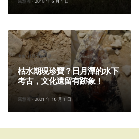
作
屈慧麗
2018 年 6 月 1 日
者：
分
考古
科普文摘精選
類：
枯水期現珍寶？日月潭的水下
考古，文化遺留有跡象！
作
屈慧麗
2021 年 10 月 1 日
者：