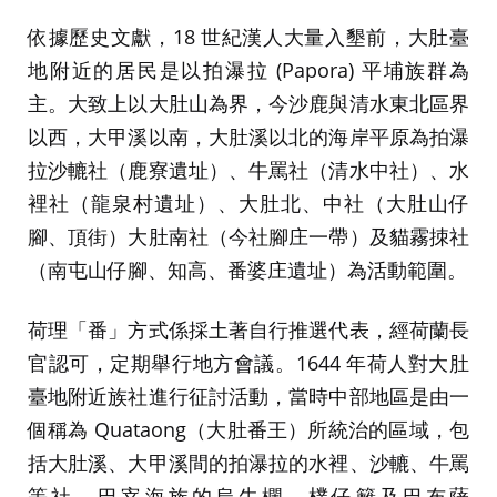
依據歷史文獻，18 世紀漢人大量入墾前，大肚臺
地附近的居民是以拍瀑拉 (Papora) 平埔族群為
主。大致上以大肚山為界，今沙鹿與清水東北區界
以西，大甲溪以南，大肚溪以北的海岸平原為拍瀑
拉沙轆社（鹿寮遺址）、牛罵社（清水中社）、水
裡社（龍泉村遺址）、大肚北、中社（大肚山仔
腳、頂街）大肚南社（今社腳庄一帶）及貓霧拺社
（南屯山仔腳、知高、番婆庄遺址）為活動範圍。
荷理「番」方式係採土著自行推選代表，經荷蘭長
官認可，定期舉行地方會議。1644 年荷人對大肚
臺地附近族社進行征討活動，當時中部地區是由一
個稱為 Quataong（大肚番王）所統治的區域，包
括大肚溪、大甲溪間的拍瀑拉的水裡、沙轆、牛罵
等社，巴宰海族的烏牛欄、樸仔籬及巴布薩