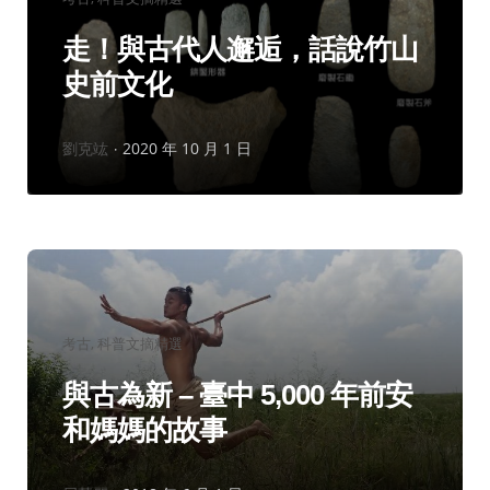
類：
走！與古代人邂逅，話說竹山
史前文化
作
劉克竑
2020 年 10 月 1 日
者：
分
考古
科普文摘精選
類：
與古為新 – 臺中 5,000 年前安
和媽媽的故事