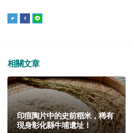
相關文章
分
考古
科普文摘精選
類：
印痕陶片中的史前稻米，稀有
現身彰化縣牛埔遺址！