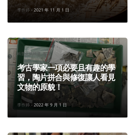
作
李作婷
2021 年 11 月 1 日
者：
分
科普文摘精選
考古
類：
考古學家一項必要且有趣的學
習，陶片拼合與修復讓人看見
文物的原貌！
作
李作婷
2022 年 9 月 1 日
者：