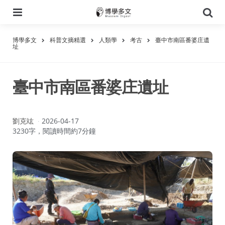
選
搜
單
尋
博學多文
科普文摘精選
人類學
考古
臺中市南區番婆庄遺
址
臺中市南區番婆庄遺址
作
劉克竑
2026-04-17
者：
3230字，閱讀時間約7分鐘