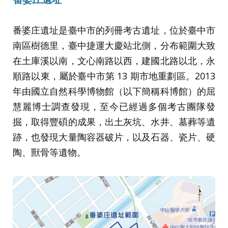
番婆庄遺址是臺中市的列冊考古遺址，位於臺中市
南區樹德里，臺中捷運大慶站北側，分布範圍大致
在土庫溪以南，文心南路以西，建國北路以北，永
順路以東，屬於臺中市第 13 期市地重劃區。2013
年由國立自然科學博物館（以下簡稱科博館）的屈
慧麗博士調查發現，至今已經過多個考古團隊發
掘，取得豐碩的成果，出土灰坑、水井、墓葬等遺
跡，也發現大量陶容器破片，以及石器、瓷片、硬
陶、獸骨等遺物。