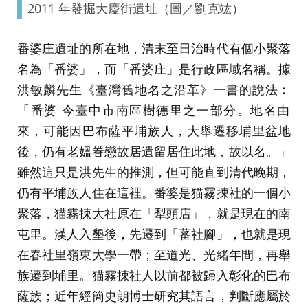
2011 年發掘大慶街遺址（圖／劉克竑）
番婆庄遺址的所在地，清末至日治時代有個小聚落
名為「番婆」，而「番婆庄」是行政區域名稱。據
洪敏麟先生《臺灣舊地名之沿革》一書的說法︰
「
番婆
今臺中市南區樹德里之一部分。地名由
來，可能因巴布薩平埔族人，大舉遷移埔里盆地
後，仍有老媼眷戀故居遺留居住此地，故以名。
」
雖然這只是洪先生的推測，但可能直到清代晚期，
仍有平埔族人住在這裡。番婆是猫霧捒社的一個小
聚落，猫霧捒大社原在「犁頭店」，就是現在的南
屯里。漢人入墾後，先遷到「蕃社腳」，也就是現
在春社里嶺東大學一帶；至道光、光緒年間，再舉
族遷到埔里。猫霧捒社人以前都被歸入彰化的巴布
薩族；近年經簡史朗博士研究其語言，判斷應屬於