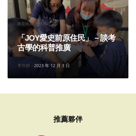
分
教育推廣
科博探究
類：
「JOY愛史前原住民」－談考
古學的科普推廣
作
李作婷
2023 年 12 月 3 日
者：
推薦夥伴