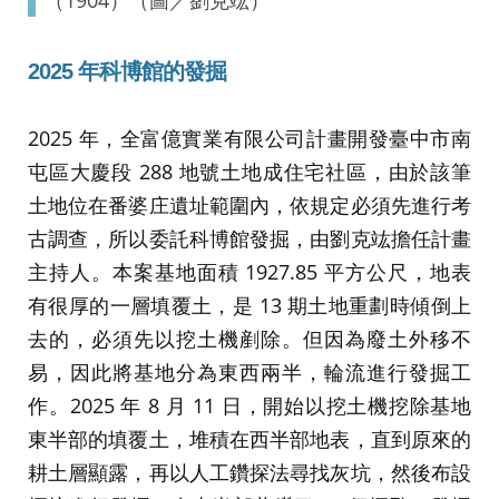
2025
年科博館的發掘
2025 年，全富億實業有限公司計畫開發臺中市南
屯區大慶段 288 地號土地成住宅社區，由於該筆
土地位在番婆庄遺址範圍內，依規定必須先進行考
古調查，所以委託科博館發掘，由劉克竑擔任計畫
主持人。本案基地面積 1927.85 平方公尺，地表
有很厚的一層填覆土，是 13 期土地重劃時傾倒上
去的，必須先以挖土機剷除。但因為廢土外移不
易，因此將基地分為東西兩半，輪流進行發掘工
作。2025 年 8 月 11 日，開始以挖土機挖除基地
東半部的填覆土，堆積在西半部地表，直到原來的
耕土層顯露，再以人工鑽探法尋找灰坑，然後布設