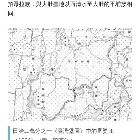
拍瀑拉族，與大肚臺地以西清水至大肚的平埔族相
同。
日治二萬分之一《臺灣堡圖》中的番婆庄
（1904）（圖／劉克竑）