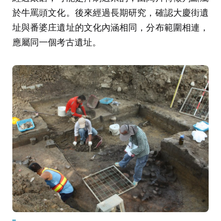
於牛罵頭文化。後來經過長期研究，確認大慶街遺
址與番婆庄遺址的文化內涵相同，分布範圍相連，
應屬同一個考古遺址。