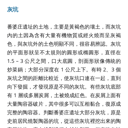
灰坑
番婆庄遺址的土地，主要是黃褐色的壤土，而灰坑
內的土因為含有大量有機物質或經火燒而呈灰褐
色，與灰坑外的土色明顯不同，很容易辨認。灰坑
的平面形狀呈不太規則的圓形或橢圓形，直徑在
1.5 – 3 公尺之間，口大底圓，剖面形狀像傳統的
炒菜鍋；大部分深度在 1 公尺上下。有時 2、3 個
灰坑之間的距離比較近，使灰坑口連在一起，直到
向下發掘，才發現原是不同的灰坑。有些灰坑底部
有 1 層或多層炭屑，土被燒成紅色。在炭屑上面有
大量陶容器破片，其中很多可以互相黏合，復原成
完整的陶容器。判斷番婆庄遺址大部分灰坑，原是
史前居民燒製陶器的坑，從這些灰坑裡挖出來的陶