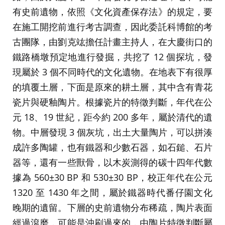
有史前遺物，依照《文化資產保存法》的規定，要
在施工開挖前進行考古調查，因此委託科博館的考
古團隊，由劉克竑擔任計畫主持人，在大慶街口的
鐵路橋墩預定地進行發掘，共挖了 12 個探坑，發
現屬於 3 個不同時代的文化遺物。在地表下有很厚
的填覆土層，下面是原來的耕土層，其中含有青花
瓷片與硬釉陶片。根據瓷片的特徵判斷，年代在公
元 18、19 世紀，距今約 200 多年，屬於清代的遺
物。中層發現 3 個灰坑，出土大量陶片，可以拼湊
成許多陶罐，也有鐵器和少數石器，如石鎚、石片
器等，還有一些獸骨，以木炭測得的碳十四年代數
據為 560±30 BP 和 530±30 BP，校正年代在公元
1320 至 1430 年之間，屬於鐵器時代番仔園文化
晚期的遺留。下層的史前遺物分布稀疏，陶片表面
經過滾磨，可能是沖刷過來的，由陶片特徵判斷屬