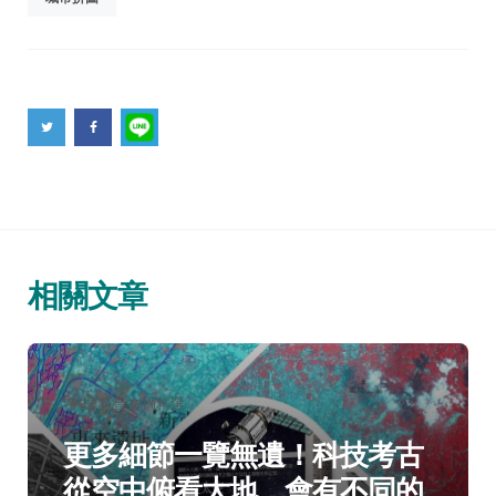
相關文章
分
考古
科普文摘精選
類：
更多細節一覽無遺！科技考古
從空中俯看大地，會有不同的