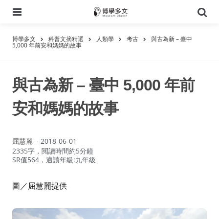
選
搜
單
尋
博學多文
科普文摘精選
人類學
考古
與古為新 – 臺中
5,000 年前安和媽媽的故事
與古為新 – 臺中 5,000 年前
安和媽媽的故事
作
屈慧麗
2018-06-01
者：
2335字，閱讀時間約5分鐘
SR值564，適讀年級:九年級
圖／屈慧麗提供