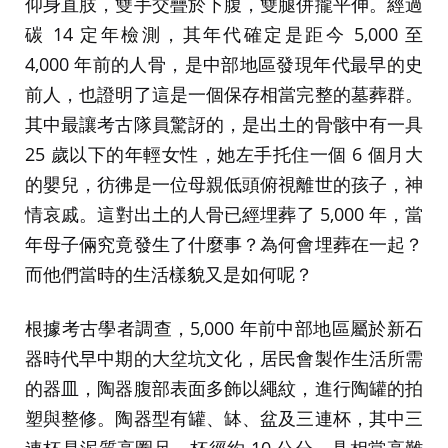
仰身直肢，雙手交疊於下腹，雙腿併攏平伸。經過
碳 14 定年檢測，其年代確定是距今 5,000 至
4,000 年前的人骨，是中部地區發現年代最早的史
前人，也證明了這是一個保存相當完整的墓葬群。
其中最讓考古隊員驚訝的，是出土的骨骸中有一具
25 歲以下的年輕女性，她左手托住一個 6 個月大
的嬰兒，彷彿是一位母親低頭俯視離世的孩子，神
情哀戚。這對出土的人骨已經埋葬了 5,000 年，當
年母子倆究竟發生了什麼事？為何會埋葬在一起？
而他們當時的生活樣貌又是如何呢？
根據考古學者調查，5,000 年前中部地區屬於新石
器時代早中期的大坌坑文化，居民會製作生活所需
的器皿，陶器腹部表面多飾以繩紋，進行陶罐的拍
塑與整修。陶器型有罐、缽、盆及三連杯，其中三
連杯是泥質高圈足，杯徑約 10 公分，具相當高難