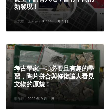
新發現！
作
屈慧麗、王素芬
2022 年 3 月 1 日
者：
分
科普文摘精選
考古
類：
考古學家一項必要且有趣的學
習，陶片拼合與修復讓人看見
文物的原貌！
作
李作婷
2022 年 9 月 1 日
者：