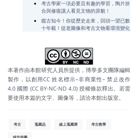
考古學家一項必要且有趣的學習，陶片拚
r
合與修復讓人看見文物的原貌！
c
.
鑑古知今！你從歷史走來，回頭一望已數
b
十年載！從老圖像和考古文物看環境變化
o
c
h
.
g
本著作由本館研究人員所提供，博學多文團隊編輯
o
製作，以
創用CC 姓名標示–非商業性– 禁止改作
v
.
4.0 國際
(CC BY-NC-ND 4.0) 授權條款釋出。若需
t
要使用本篇的文字、圖像等，請洽本館出版室。
w
考古
蒐藏品
線上蒐藏庫
考古教學
城市拼圖