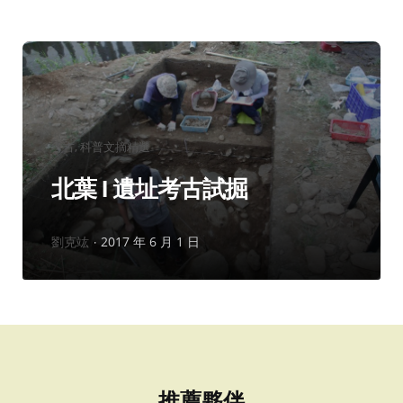
分
考古
科普文摘精選
類：
北葉 I 遺址考古試掘
作
劉克竑
2017 年 6 月 1 日
者：
推薦夥伴