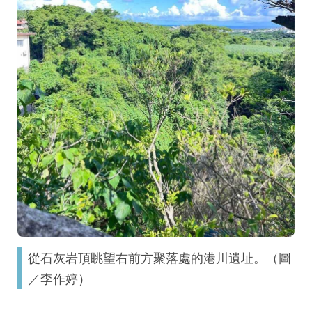
從石灰岩頂眺望右前方聚落處的港川遺址。（圖
／李作婷）