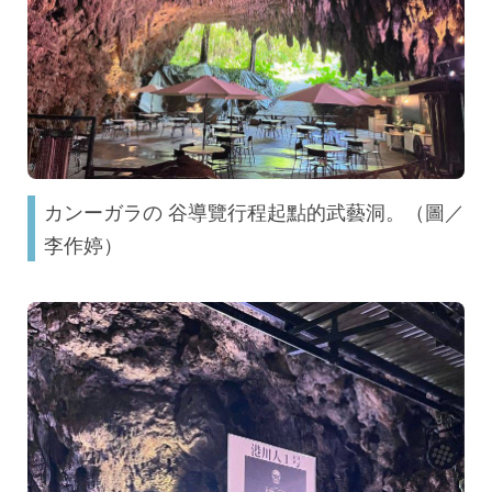
カンーガラの 谷導覽行程起點的武藝洞。（圖／
李作婷）