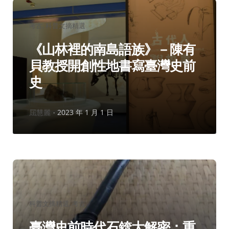
分
考古
科普文摘精選
類：
《山林裡的南島語族》－陳有
貝教授開創性地書寫臺灣史前
史
作
屈慧麗
2023 年 1 月 1 日
者：
分
科普文摘精選
考古
類：
臺灣史前時代石錛大解密：重