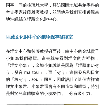
同事一同前往琉球大學，拜訪國際地域共創學科的
考古學家後藤雅彥教授，並請他為我們安排參觀當
地沖繩縣立埋藏文化財中心。
埋藏文化財中心的遺物保存修復室
在埋文中心和後藤教授碰面後，由中心的金城貴子
小姐為我們導覽。進去就先看到埋文的吉祥物，
「埋文小象」，金城小姐說這是因為「埋藏まいぞ
う，發音 maizou 」，而「ぞう」這個發音和日文
的「象ぞう，zou 」同音，因此設計了這個吉祥物
埋文小象君。小象君還會有不同造型和體型，特別
是對於兒童體驗室的小朋友們，十分有吸引力。