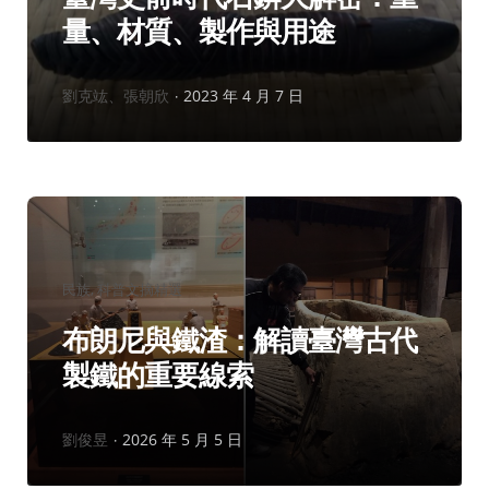
量、材質、製作與用途
作
劉克竑、張朝欣
2023 年 4 月 7 日
者：
分
民族
科普文摘精選
類：
布朗尼與鐵渣：解讀臺灣古代
製鐵的重要線索
作
劉俊昱
2026 年 5 月 5 日
者：