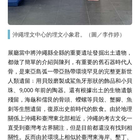
沖繩埋文中心的埋文小象君。（圖／李作婷）
展廳當中將沖繩縣全縣的重要遺址發掘出土遺物，
都做了簡單的介紹與陳列，有重要的舊石器時代人
骨，是東亞島弧一帶亞熱帶環境罕見的完整更新世
人類遺留﹔用貝殼磨製成鯊魚牙形狀的飾品和小貝
珠、9,000 年前的陶器。還有根據出土的生物遺骸
殘留，海龜和儒艮的骨頭、蠑螺等貝殼、蟹腳、魚
刺等生態遺留，復原出史前時代的飲食。由於地理
關係上沖繩和臺灣東北部相近，沖繩的考古文化一
直受到臺灣考古界關注，但是目前都還沒有找到相
關性。反而由於環境上相似於臺灣東海岸、墾丁、