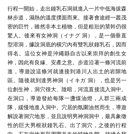
行程一開始，走出鐘乳石洞就進入一片中低海拔森
林步道，濕熱的溫度撲面而來。接著會途經一叢茂
密的巨竹，雖然非本土植物，但是粗壯的莖幹仍很
驚人。後來有女神洞（イナグ 洞），是一個垂直
型溶洞，據說洞底的橫穴內有雙乳狀鐘乳石，因而
得名。這位女神是沖繩縣自古以來崇拜的創生女
神，因此有良緣、安產之意。步道沿著一條河流前
進，導遊說這條河就連接到港川人出土的岩隙地
區。隨後就到達男神洞（イキガ 洞），也是另一
位創生神，洞穴很大、陰暗，河流直接流入洞中。
在洞口，導遊發給每隊一盞煤油燈，人群三兩成
隊，緩慢地進入洞中。穴居的氛圍油然而生，導遊
解說著洞穴地形，並且說明男神洞洞中，最具象徵
性的巨大男根狀鐘乳石。出了洞穴，之後的行程
中，石灰岩地形與周圍共生的植物生態，持續令我