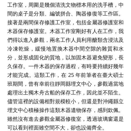
工作室，周圍是幾個清洗文物標本用的洗手槽，中
間的桌子是分類、編號拼合、陶器修復等工作區。
接著是兩間保存修護工作室，包括金屬器修護室和
木器保存修護室。木器工作室剛好有人在工作，我
們得以進入參觀，兩名工作人員利用醣類含浸法及
冷凍乾燥，緩慢地置換木器中間空隙的雜質和水
分，並形成固化的質地，以加固木器避免變形，長
久保存。一件木器的保存過程，有時要持續好幾年
才能完成。這類工作，在 25 年前筆者在臺大碩士
班期間，曾有幸前往靜岡縣埋文中心，參觀過當地
處理出土獨木舟古船的保存工作，因此並不陌生。
儘管這裡的設備相對規模較小，但還是對沖繩縣立
埋文中心積極操作這類木器遺物保存，感到欽佩。
雖然沒有進去參觀金屬器修復室，透過玻璃窗還是
可以看到裡面雖空間不大，卻也設備齊全。