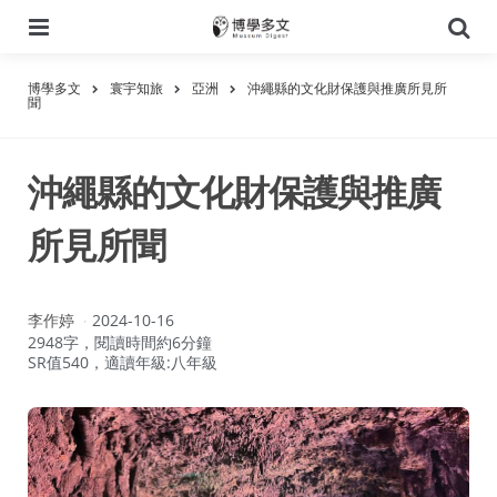
選
搜
單
尋
博學多文
寰宇知旅
亞洲
沖繩縣的文化財保護與推廣所見所
聞
沖繩縣的文化財保護與推廣
所見所聞
作
李作婷
2024-10-16
者：
2948字，閱讀時間約6分鐘
SR值540，適讀年級:八年級