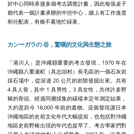
於中心同時承接多個考古調查計畫，因此每張桌子
都代表一個計畫承辦的中控中心，牆上有工作進度
和分配表，有條不紊地忙碌著。
カンーガラの 谷，驚嘆的文化與生態之旅
「港川人」是沖繩縣重要的考古發現，1970 年在
沖繩縣八重瀬町（具志頭村）長毛區的一個石灰岩
採石場中，從深達 20 公尺的岩隙發掘出來。共有
4 具人骨，其中 1 具男性，3 具女性，共伴許多野
豬的骨頭。經過同層採集的碳樣本定年測定結果，
大約是距今 18,000 年前的遺物。這個發現讓日本
沖繩地區的史前文化年代大幅提前，也包括對沖繩
地區史前野豬出現的年代也提早了。考古學家們對