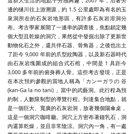
這群人生活的地點十分感興趣，2007 年，沿著旁
邊的樋川往上游溯源，約 1.5 公里處即為有名的玉
泉洞所在的石灰岩地形區，有許多石灰岩溶洞分
布。考古學家展開了一連串的調查後，焦點鎖定幾
個大型且乾燥的洞穴，果然從中發掘出除了更新世
動物化石之外，還共伴石器、骨角器，之後也出土
了距今 9,000 年前的爪型紋陶器，以及新石器時代
由石灰岩塊圍成的組合式石棺，中間是 1 具距今
3,000 多年前的俯身葬人骨。這些考古發現，正是
在本次預約參觀的當地人稱為「カンーガラの 谷
(kan-Ga la no tani) 」當中的武藝洞。此行程為預
約制，人數限制型的導覽行程。到達集合地點，就
是一個巨大、寬廣的石灰岩洞，放著幾個陽傘桌，
這是一個洞穴咖啡廳。洞穴上方密布著鐘乳石，洞
內還算乾燥，並且非常陰涼。洞穴內一角，有一處