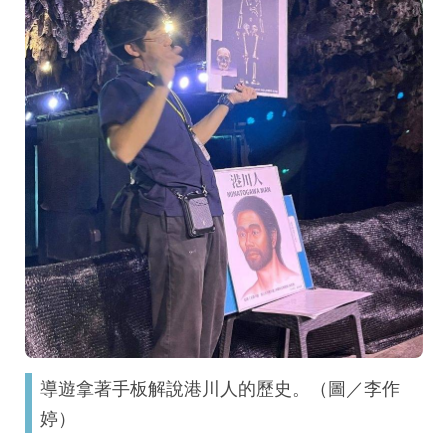
導遊拿著手板解說港川人的歷史。（圖／李作
婷）