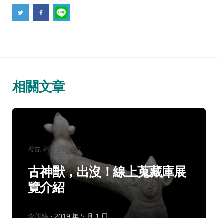
相關文章
分
考古
科普文摘精選
類：
古神獸，出沒！線上蒐藏庫展
覽介紹
作
李作婷
2019 年 5 月 1 日