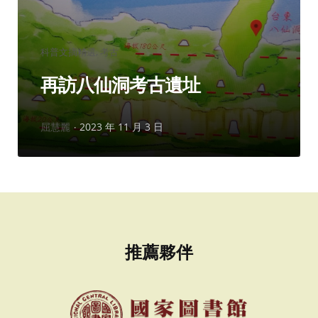
分
科普文摘精選
考古
類：
再訪八仙洞考古遺址
作
屈慧麗
2023 年 11 月 3 日
者：
推薦夥伴