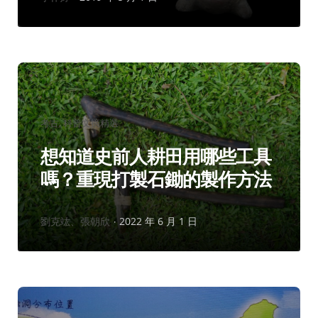
者：
分
考古
科普文摘精選
類：
想知道史前人耕田用哪些工具
嗎？重現打製石鋤的製作方法
作
劉克竑、張朝欣
2022 年 6 月 1 日
者：