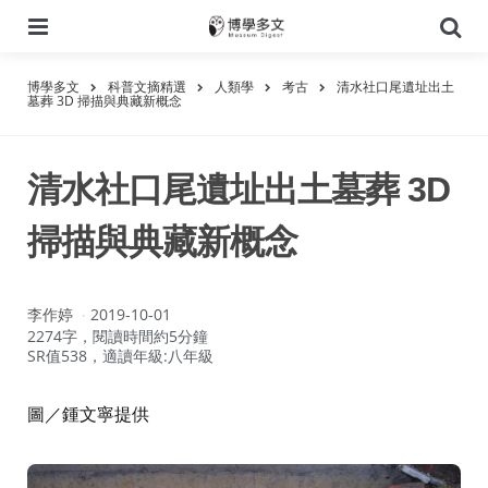
選
搜
單
尋
博學多文
科普文摘精選
人類學
考古
清水社口尾遺址出土
墓葬 3D 掃描與典藏新概念
清水社口尾遺址出土墓葬 3D
掃描與典藏新概念
作
李作婷
2019-10-01
者：
2274字，閱讀時間約5分鐘
SR值538，適讀年級:八年級
圖／鍾文寧提供