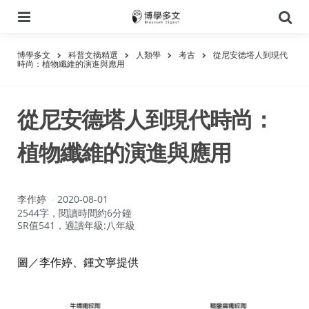
選
搜
單
尋
博學多文
科普文摘精選
人類學
考古
從尼安德塔人到現代
時尚：植物纖維的演進與應用
從尼安德塔人到現代時尚：
植物纖維的演進與應用
作
李作婷
2020-08-01
者：
2544字，閱讀時間約6分鐘
SR值541，適讀年級:八年級
圖／李作婷、鍾文寧提供