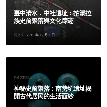
分
考古
科普文摘精選
類：
臺中清水．中社遺址：拍瀑拉
族史前聚落與文化踪迹
作
劉克竑
2019 年 12 月 1 日
者：
分
科普文摘精選
考古
類：
神秘史前聚落：南勢坑遺址揭
開古代居民的生活面紗