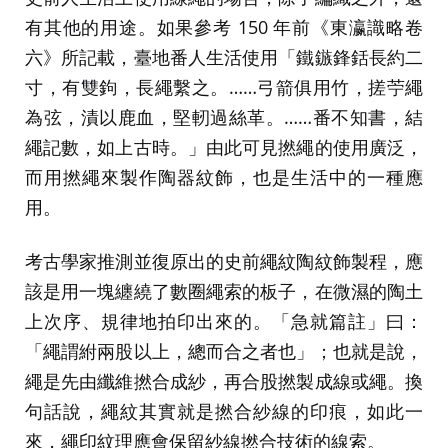
有其他的用途。如果參考 150 年前《東瀛識略卷
六》所記載，臺地番人生活使用「鐵鏃鋒銛長約二
寸，有雙鉤，長繩繫之。……弓箭俱用竹，搓苧繩
為弦，漬以鹿血，堅軔過絲革。……番不知書，結
繩記數，如上古時。」由此可見撚繩的使用廣泛，
而用撚繩來製作陶器紋飾，也是生活中的一種應
用。
考古學家推測並復原出的史前繩紋陶紋飾製程，應
該是用一塊纏繞了數圈繩索的板子，在微濕的陶土
上次序、規律地拍印出來的。「急就篇註」曰：
「繩謂紨兩股以上，總而合之者也」；也就是說，
繩是先由纖維撚合成紗，再合股撚製成線或繩。換
句話說，繩紋其實就是撚合紗線的印痕，如此一
來，繩印紋理應會保留紗線撚合技術的線索。