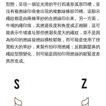
型態，呈現一個近光滑的平行四邊形弧形凹槽，並
沒有複撚線印痕會出現的複數線條狀凹槽。這顯示
繩紋都是由兩條單紗的合撚線印出來。另一方面，
牛埔的繩印痕，其撚迴長度和角度成正相關，這可
能表示牛埔遺址那些撚迴長度大的繩紋，並不是因
為拍印的撚線旋撚結構較鬆散，而可能是使用了徑
寬較大的單紗，來製作拍印用撚繩；反觀鵝鑾鼻的
繩紋型態變化，則可能是因拍印用撚線的鬆緊度差
異所造成。