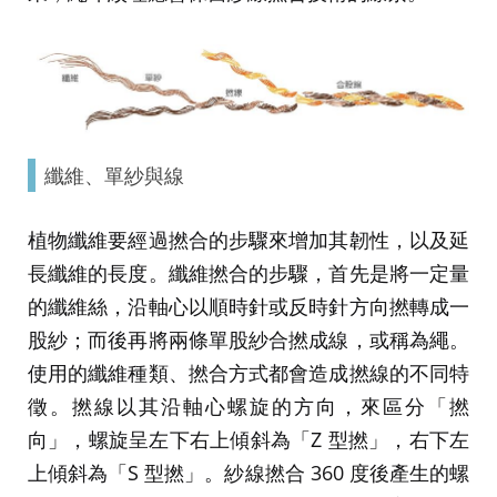
纖維、單紗與線
植物纖維要經過撚合的步驟來增加其韌性，以及延
長纖維的長度。纖維撚合的步驟，首先是將一定量
的纖維絲，沿軸心以順時針或反時針方向撚轉成一
股紗；而後再將兩條單股紗合撚成線，或稱為繩。
使用的纖維種類、撚合方式都會造成撚線的不同特
徵。撚線以其沿軸心螺旋的方向，來區分「撚
向」，螺旋呈左下右上傾斜為「Z 型撚」，右下左
上傾斜為「S 型撚」。紗線撚合 360 度後產生的螺