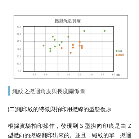
繩紋之撚迴角度與長度關係圖
(二)繩印紋的特徵與拍印用撚線的型態復原
根據實驗拍印操作，發現到 S 型撚向印痕是由 Z
型撚向的撚線翻印出來的。並且，繩紋的單一撚迴