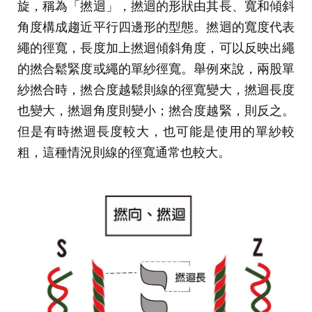
旋，稱為「撚迴」，撚迴的形狀由其長、寬和傾斜
角度構成趨近平行四邊形的型態。撚迴的寬度代表
繩的徑寬，長度加上撚迴傾斜角度，可以反映出繩
的撚合鬆緊度或繩的單紗徑寬。舉例來說，兩股單
紗撚合時，撚合度越鬆則線的徑寬變大，撚迴長度
也變大，撚迴角度則變小；撚合度越緊，則反之。
但是有時撚迴長度較大，也可能是使用的單紗較
粗，這種情況則線的徑寬通常也較大。