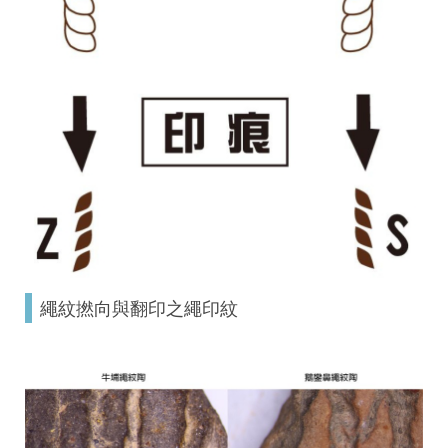
繩紋撚向與翻印之繩印紋