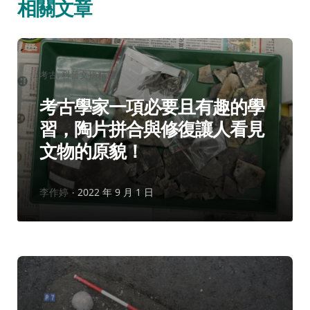
相關文章
分
考古
科普文摘精選
類：
考古學家一項必要且有趣的學
習，陶片拼合與修復讓人看見
文物的原貌！
作
李作婷
2022 年 9 月 1 日
者：