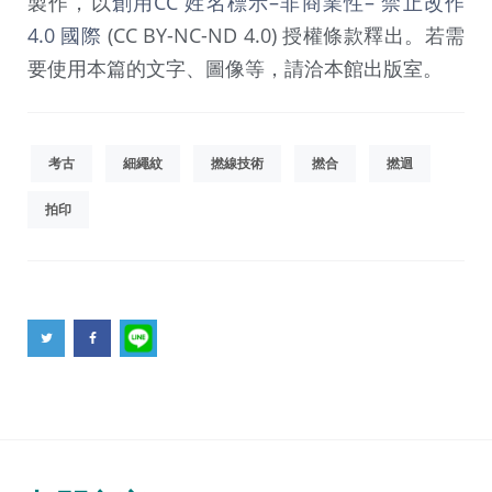
製作，以
創用CC 姓名標示–非商業性– 禁止改作
4.0 國際
(CC BY-NC-ND 4.0) 授權條款釋出。若需
要使用本篇的文字、圖像等，請洽本館出版室。
考古
細繩紋
撚線技術
撚合
撚迴
拍印