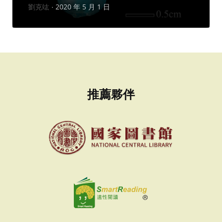
作
劉克竑
2020 年 5 月 1 日
者：
推薦夥伴