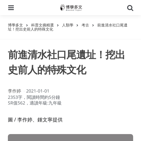
選
搜
單
尋
博學多文
科普文摘精選
人類學
考古
前進清水社口尾遺
址！挖出史前人的特殊文化
前進清水社口尾遺址！挖出
史前人的特殊文化
作
李作婷
2021-01-01
者：
2353字，閱讀時間約5分鐘
SR值562，適讀年級:九年級
圖 / 李作婷、鍾文寧提供