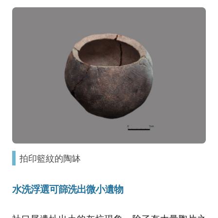
拍印籃紋的陶缽
水洗浮選可篩洗出微小遺物