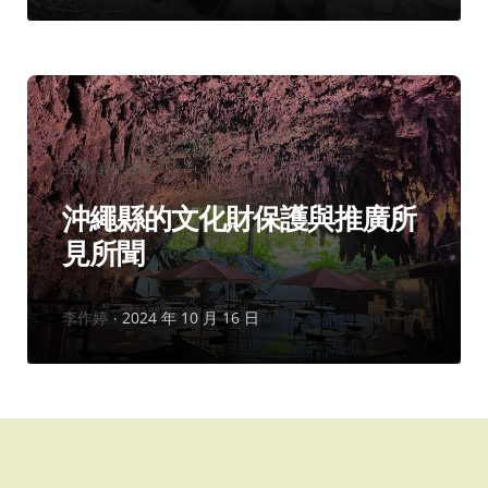
分
亞洲
寰宇知旅
類：
沖繩縣的文化財保護與推廣所
見所聞
作
李作婷
2024 年 10 月 16 日
者：