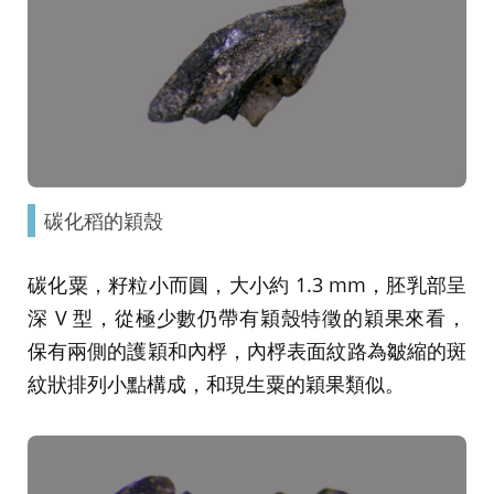
碳化稻的穎殼
碳化粟，籽粒小而圓，大小約 1.3 mm，胚乳部呈
深 V 型，從極少數仍帶有穎殼特徵的穎果來看，
保有兩側的護穎和內桴，內桴表面紋路為皺縮的斑
紋狀排列小點構成，和現生粟的穎果類似。