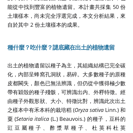
能從中找到豐富的植物遺留。本計畫共採集 50 份
土壤樣本，尚未完全浮選完成，本文分析結果，來
自於其中 2 份土壤樣本的成果。
種什麼？吃什麼？謎底藏在出土的植物遺留
出土的植物遺留以種子為主，其組織結構已完全碳
化，內部呈蜂窩孔洞狀，易碎。大多數種子的原種
皮都闕失，顏色已無法辨識，但仍從中獲得極少數
帶有穎殼的種子殘骸，可辨識出内、外稃特徵。經
由種子外觀形狀、大小、特徵比對，辨識此次出土
之樣本中有禾本科的栽培稻 (
Oryza sativa
Linn.) 和
粟 (
Setaria italica
(L.) Beauvois.) 的種子，豆科的
豇豆屬種子、酢漿草種子、杜英科杜英