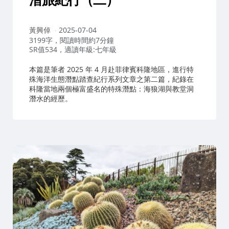
作
黃興倬
2025-07-04
者：
3199字，閱讀時間約7分鐘
SR值534，適讀年級:七年級
本篇是筆者 2025 年 4 月赴菲律賓科隆地區，進行特
殊海洋生態潛點踏查紀行系列文章之第二篇，紀錄在
科隆當地兩個極富盛名的特殊潛點：海狼湖與教堂洞
潛水的經歷。