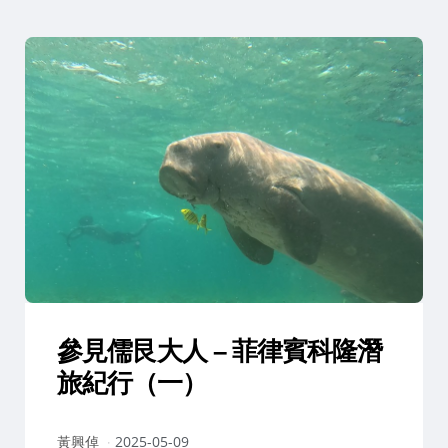
參見儒艮大人 – 菲律賓科隆潛
旅紀行（一）
作
黃興倬
2025-05-09