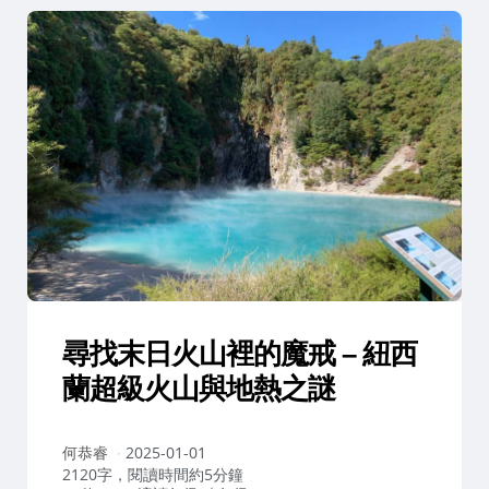
尋找末日火山裡的魔戒 – 紐西
蘭超級火山與地熱之謎
作
何恭睿
2025-01-01
者：
2120字，閱讀時間約5分鐘