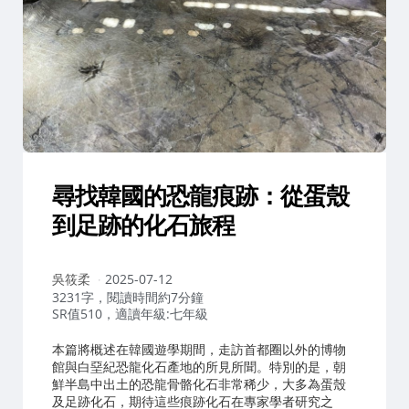
尋找韓國的恐龍痕跡：從蛋殼
到足跡的化石旅程
作
吳筱柔
2025-07-12
者：
3231字，閱讀時間約7分鐘
SR值510，適讀年級:七年級
本篇將概述在韓國遊學期間，走訪首都圈以外的博物
館與白堊紀恐龍化石產地的所見所聞。特別的是，朝
鮮半島中出土的恐龍骨骼化石非常稀少，大多為蛋殼
及足跡化石，期待這些痕跡化石在專家學者研究之