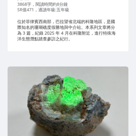
者：
3868字，閱讀時間約8分鐘
SR值471，適讀年級:五年級
位於菲律賓西南部，巴拉望省北端的科隆地區，是國
際知名的珊瑚礁度假勝地與中介站。本系列文章將分
為 3 篇，紀錄 2025 年 4 月在科隆附近，進行特殊海
洋生態潛點踏查參訪之紀行。