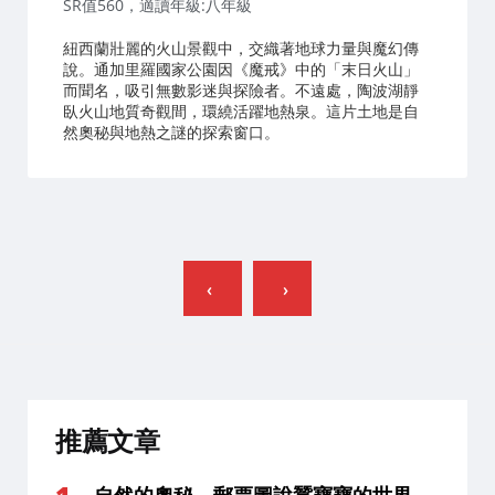
SR值560，適讀年級:八年級
紐西蘭壯麗的火山景觀中，交織著地球力量與魔幻傳
說。通加里羅國家公園因《魔戒》中的「末日火山」
而聞名，吸引無數影迷與探險者。不遠處，陶波湖靜
臥火山地質奇觀間，環繞活躍地熱泉。這片土地是自
然奧秘與地熱之謎的探索窗口。
文
章
分
頁
推薦文章