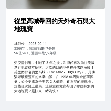
從里高城帶回的天外奇石與大
地瑰寶
作
林郁伶
2025-02-11
者：
3399字，閱讀時間約7分鐘
SR值549，適讀年級:八年級
受疫情影響，中斷了 3 年之後，科博館再次前往美國
進行地質標本採購。這次的目的地是在丹佛以海拔 1
英里而得名的里高城（The Mile - High City）。丹佛
緊鄰礦產豐富的洛磯山脈，在 1958 年因淘金熱而興
盛，如今更成為全美第 2 大礦物、化石展的舉辦地，
規模僅次於土桑展。這趟旅程究竟帶回了哪些特別的
大地瑰寶？趕快來一睹為快！