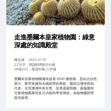
走進墨爾本皇家植物園：綠意
深處的知識殿堂
作
陳志雄
2025-07-01
者：
2276字，閱讀時間約5分鐘
SR值553，適讀年級:八年級
墨爾本皇家植物園擁有超過 8500 種植物，是結合自然
展示、教育推廣與永續經營的典範。園區以佛塔樹為
代表，呈現澳洲特有生態，並透過蕨類園、薔薇園與
兒童植物園展現多元功能與學習價值，為植物園經營
提供啟發。