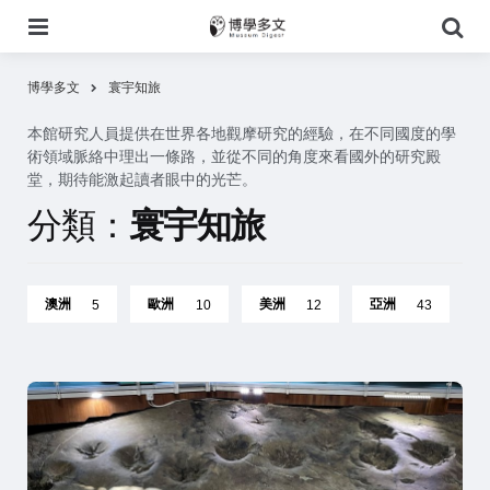
選
搜
單
尋
博學多文
寰宇知旅
本館研究人員提供在世界各地觀摩研究的經驗，在不同國度的學
術領域脈絡中理出一條路，並從不同的角度來看國外的研究殿
堂，期待能激起讀者眼中的光芒。
分類：
寰宇知旅
澳洲
歐洲
美洲
亞洲
5
10
12
43