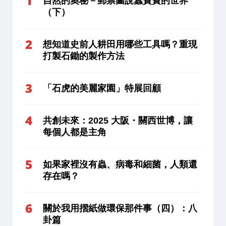
自然的奧秘－郵票圖說蠶寶寶的世界
（下）
想知道史前人耕田用哪些工具嗎？重現
打製石鋤的製作方法
「石虎的美麗家園」特展回顧
共創未來：2025 大阪・關西世博，讓
每個人都是主角
如果家裡沒有蟲、病毒和細菌，人類還
存在嗎？
關於我用摺紙做環保那件事（四）：八
卦篇