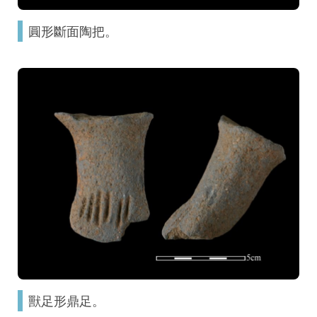
圓形斷面陶把。
獸足形鼎足。