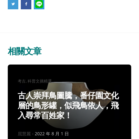
相關文章
分
考古
科普文摘精選
類：
古人崇拜鳥圖騰，番仔園文化
層的鳥形罐，似飛鳥依人，飛
入尋常百姓家！
作
屈慧麗
2022 年 8 月 1 日
者：