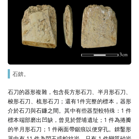
石錛。
石刀的器形複雜，包含長方形石刀、半月形石刀、
梭形石刀、梳形石刀；還有1件完整的標本，器形
介於石刀與石鐮之間。其中有些器型較特殊：1 件
標本端部磨出凹缺，曾見於營埔遺址；1 件為捲瓣
的半月形石刀；1 件兩面帶鋸痕以便穿孔。錛鑿形
器中有 11 件為閃玉或蛇紋岩，只有 1 件變質砂岩