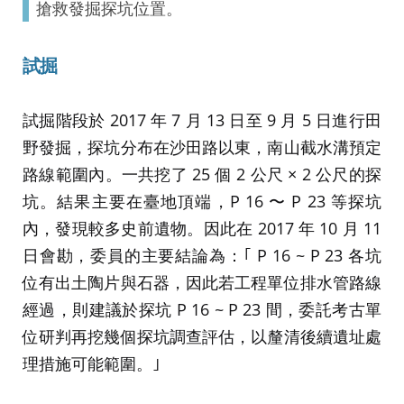
搶救發掘探坑位置。
試掘
試掘階段於 2017 年 7 月 13 日至 9 月 5 日進行田
野發掘，探坑分布在沙田路以東，南山截水溝預定
路線範圍內。一共挖了 25 個 2 公尺 × 2 公尺的探
坑。結果主要在臺地頂端，P 16 〜 P 23 等探坑
內，發現較多史前遺物。因此在 2017 年 10 月 11
日會勘，委員的主要結論為：｢ P 16 ~ P 23 各坑
位有出土陶片與石器，因此若工程單位排水管路線
經過，則建議於探坑 P 16 ~ P 23 間，委託考古單
位研判再挖幾個探坑調查評估，以釐清後續遺址處
理措施可能範圍。｣