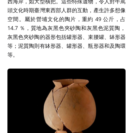
西海岸，如大型橫把。這些特殊遺物，令人對牛罵
頭文化時期臺灣東西部人群的互動，產生許多想像
空間。屬於營埔文化的陶片，重約 49 公斤，占
14.7 ％，質地為灰黑色夾砂陶和灰黑色泥質陶，
灰黑色夾砂陶的器形包括罐形器、束腰罐、缽形器
等；泥質陶則有缽形器、罐形器、瓶形器和及陶環
等。