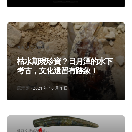
分
考古
科普文摘精選
類：
枯水期現珍寶？日月潭的水下
考古，文化遺留有跡象！
作
屈慧麗
2021 年 10 月 1 日
者：
分
科普文摘精選
考古