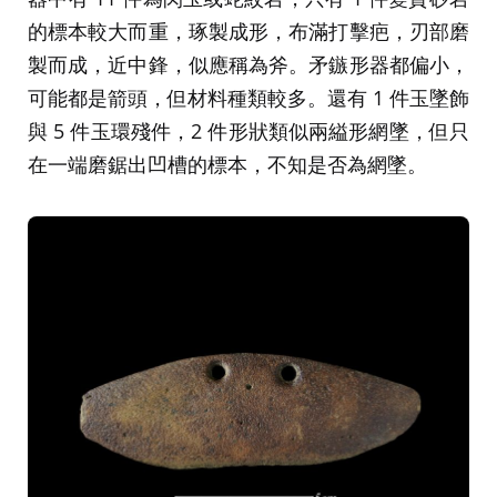
的標本較大而重，琢製成形，布滿打擊疤，刃部磨
製而成，近中鋒，似應稱為斧。矛鏃形器都偏小，
可能都是箭頭，但材料種類較多。還有 1 件玉墜飾
與 5 件玉環殘件，2 件形狀類似兩縊形網墜，但只
在一端磨鋸出凹槽的標本，不知是否為網墜。