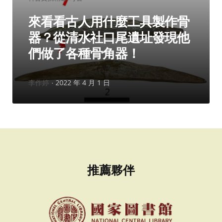
類：
來看看古人用什麼工具製作骨
器？從清水社口尾遺址發現他
們做了各種骨角器！
作
李作婷
2022 年 4 月 1 日
者：
推薦夥伴