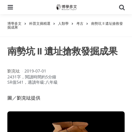
選
搜
單
尋
博學多文
科普文摘精選
人類學
考古
南勢坑 II 遺址搶救發
掘成果
南勢坑 II 遺址搶救發掘成果
作
劉克竑
2019-07-01
者：
2431字，閱讀時間約5分鐘
SR值541，適讀年級:八年級
圖／劉克竑提供