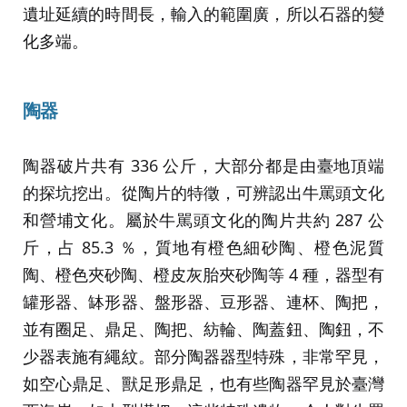
遺址延續的時間長，輸入的範圍廣，所以石器的變
化多端。
陶器
陶器破片共有 336 公斤，大部分都是由臺地頂端
的探坑挖出。從陶片的特徵，可辨認出牛罵頭文化
和營埔文化。屬於牛駡頭文化的陶片共約 287 公
斤，占 85.3 ％，質地有橙色細砂陶、橙色泥質
陶、橙色夾砂陶、橙皮灰胎夾砂陶等 4 種，器型有
罐形器、缽形器、盤形器、豆形器、連杯、陶把，
並有圈足、鼎足、陶把、紡輪、陶蓋鈕、陶鈕，不
少器表施有繩紋。部分陶器器型特殊，非常罕見，
如空心鼎足、獸足形鼎足，也有些陶器罕見於臺灣