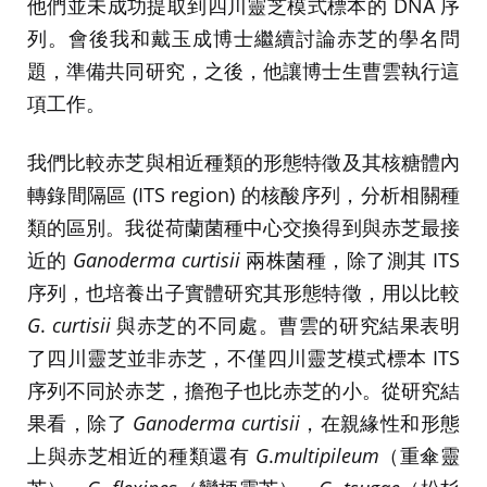
他們並未成功提取到四川靈芝模式標本的 DNA 序
列。會後我和戴玉成博士繼續討論赤芝的學名問
題，準備共同研究，之後，他讓博士生曹雲執行這
項工作。
我們比較赤芝與相近種類的形態特徵及其核糖體內
轉錄間隔區 (ITS region) 的核酸序列，分析相關種
類的區別。我從荷蘭菌種中心交換得到與赤芝最接
近的
Ganoderma
curtisii
兩株菌種，除了測其 ITS
序列，也培養出子實體研究其形態特徵，用以比較
G
.
curtisii
與赤芝的不同處。曹雲的研究結果表明
了四川靈芝並非赤芝，不僅四川靈芝模式標本 ITS
序列不同於赤芝，擔孢子也比赤芝的小。從研究結
果看，除了
Ganoderma
curtisii
，在親緣性和形態
上與赤芝相近的種類還有
G
.
multipileum
（重傘靈