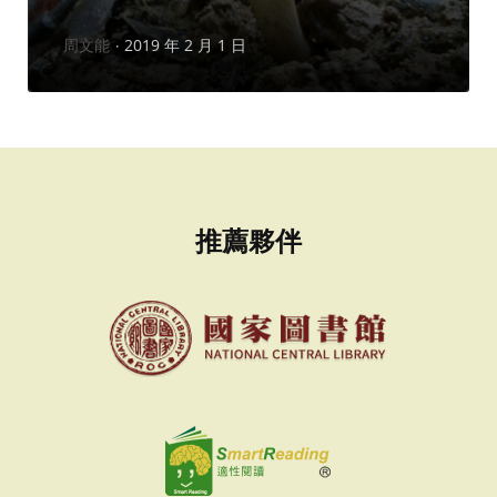
作
周文能
2019 年 2 月 1 日
者：
推薦夥伴