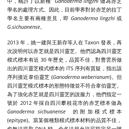
中，稱許了以新種
Ganoderma lingzhi
做為赤芝
學名的處理方式。因此，目前學界對於赤芝的拉丁
學名主要有兩種意見，即
Ganoderma lingzhi
或
G
.
sichuanense
。
2013 年，姚一建與王新存等人在 Taxon 發表，再
次說明何以赤芝就是四川靈芝。他們認為四川靈芝
模式標本有近 30 年歷史，品質不佳，對曹雲所做
出的四川靈芝模式標本的 ITS 序列有質疑，指出該
序列接近韋伯靈芝 (
Ganoderma weberianum
)。但
四川靈芝模式標本的形態特徵並不符合韋伯靈芝。
為了強化赤芝就是四川靈芝的說服力，他們指定一
號於 2012 年採自四川攀枝花市的赤芝標本做為
Ganoderma sichuanense
的附加模式標本
(epitype)。當某個種類模式標本材料的品質不佳，
也無法提取 DNA 時，命名法規允許可指定另一號