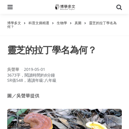
選
搜
單
尋
博學多文
科普文摘精選
生物學
真菌
靈芝的拉丁學名為
何？
靈芝的拉丁學名為何？
作
吳聲華
2019-05-01
者：
3673字，閱讀時間約8分鐘
SR值548，適讀年級:八年級
圖／吳聲華提供