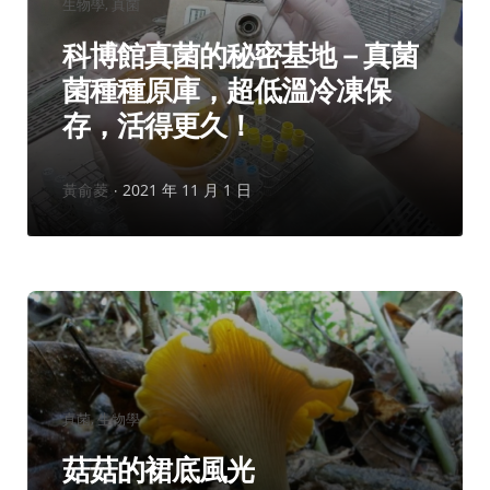
分
生物學
真菌
類：
科博館真菌的秘密基地－真菌
菌種種原庫，超低溫冷凍保
存，活得更久！
作
黃俞菱
2021 年 11 月 1 日
者：
分
真菌
生物學
類：
菇菇的裙底風光