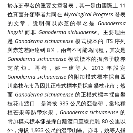
於赤芝學名的重要文章發表，其一是由國際上 11
位真菌分類學者共同在
Mycological Progress
發表
的文章，說明何以赤芝的學名是
Ganoderma
lingzhi
而非
Ganoderma sichuanense
。主要理由
是
Ganoderma sichuanense
模式標本的 ITS 序列
與赤芝差距達到 8％，兩者不可能為同種，其次是
Ganoderma sichuanense
模式標本的擔孢子較赤
芝的短。再者，姚一建等人 2013 年設定
Ganoderma sichuanense
的附加模式標本採自四
川攀枝花市乃因其正模式標本是採自攀枝花市；然
而
Ganoderma sichuanense
的正模式標本採自攀
枝花市渡口，是海拔 985 公尺的亞熱帶，當地種
植芒果等熱帶水果，
Ganoderma sichuanense
的
附加模式標本卻是採自離渡口直線距離 80 公里以
外，海拔 1,933 公尺的溫帶山區。亦即，姚等人指