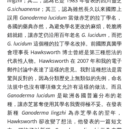
lingzhi
；其二，認為它是 1983 年發表的四川靈芝
G
.
sichuanense
；其三，認為雖然長久以來國際上
誤用
Ganoderma lucidum
當做赤芝的拉丁學名，
各國的藥典亦然，為避免學名更改的麻煩，乾脆將
錯就錯，讓赤芝仍沿用百年老名
G. lucidum
，而把
G. lucidum
這個種的拉丁學名改掉。前國際真菌學
會理事長 Hawksworth 博士曾經是第三種想法的
代表性人物。Hawksworth 在 2007 年和我的電子
郵件討論中表達了這樣的意見。我對這種想法是震
驚與反對的，因為分類歷史上無類似的先例，命名
法規中也沒有哪項條文允許有這樣的做法。而且
Ganoderma lucidum
是歐洲各國普遍分布的老
種，讓赤芝篡奪使用其學名我覺得極不妥。在發表
新種
Ganoderma lingzhi
為赤芝學名的翌年，
Hawksworth 卻改變了想法，他發表的一篇短文