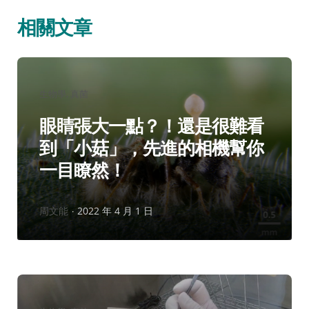
相關文章
分
生物學
真菌
類：
眼睛張大一點？！還是很難看
到「小菇」，先進的相機幫你
一目瞭然！
作
周文能
2022 年 4 月 1 日
者：