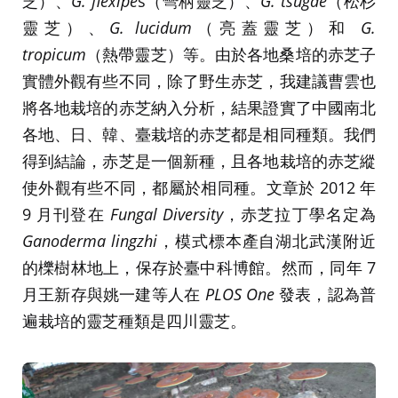
芝）、
G. flexipe
s（彎柄靈芝）、
G. tsugae
（松杉
靈芝）、
G. lucidum
（亮蓋靈芝）和
G.
tropicum
（熱帶靈芝）等。由於各地桑培的赤芝子
實體外觀有些不同，除了野生赤芝，我建議曹雲也
將各地栽培的赤芝納入分析，結果證實了中國南北
各地、日、韓、臺栽培的赤芝都是相同種類。我們
得到結論，赤芝是一個新種，且各地栽培的赤芝縱
使外觀有些不同，都屬於相同種。文章於 2012 年
9 月刊登在
Fungal Diversity
，赤芝拉丁學名定為
Ganoderma lingzhi
，模式標本產自湖北武漢附近
的櫟樹林地上，保存於臺中科博館。然而，同年 7
月王新存與姚一建等人在
PLOS One
發表，認為普
遍栽培的靈芝種類是四川靈芝。