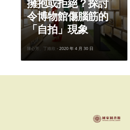
擁抱或拒絕？探討
令博物館傷腦筋的
「自拍」現象
作
陳心芳、丁維欣
2020 年 4 月 30 日
者：