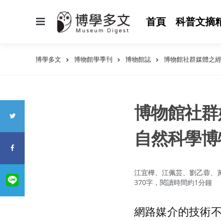
選
首頁
科普文摘
單
博學多文
博物館學季刊
博物館誌
博物館社群媒體之
博物館社群
自然科學博
作
江宜樺、江佩芸、劉乙蓉、
者：
370字，閱讀時間約1分鐘
網路媒介的技術