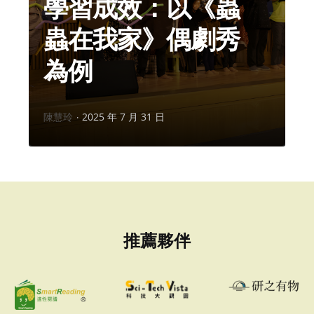
學習成效：以《蟲
蟲在我家》偶劇秀
為例
作
陳慧玲
2025 年 7 月 31 日
者：
推薦夥伴