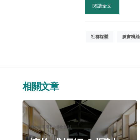
閱讀全文
社群媒體
臉書粉絲
相關文章
分
博物館學季刊
博物館誌
類：