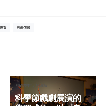
專頁
科學傳播
分
博物館學季刊
博物館誌
類：
科學節戲劇展演的