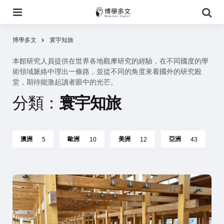
選
搜
單
尋
博學多文
寰宇知旅
本館研究人員提供在世界各地觀摩研究的經驗，在不同國度的學
術領域脈絡中理出一條路，並從不同的角度來看國外的研究殿
堂，期待能激起讀者眼中的光芒。
分類：
寰宇知旅
澳洲
歐洲
美洲
亞洲
5
10
12
43