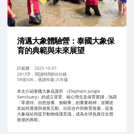
清邁大象體驗營：泰國大象保
育的典範與未來展望
作
許嫆雅
2025-10-07
者：
2813字，閱讀時間約6分鐘
SR值506，適讀年級:六年級
本文介紹泰國大象庇護所 （Elephant Jungle
Sanctuary）的成立背景、核心理念及保育實踐，強調
「零虐待、自然放養、無騎乘」的重要精神，並闡述
其如何透過與遊客互動、社區合作與教育推廣，促進
大象福祉與提升動物保護意識，成為全球負責任生態
旅遊的典範。