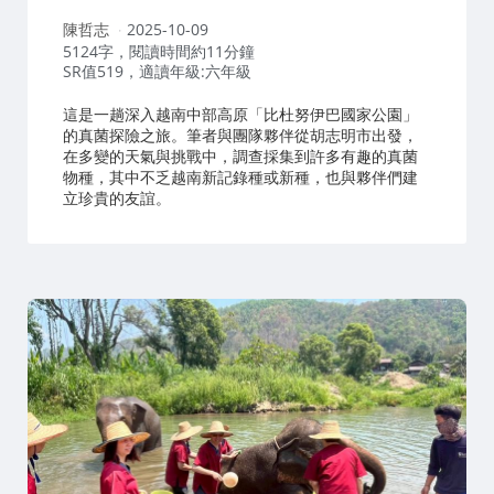
作
陳哲志
2025-10-09
者：
5124字，閱讀時間約11分鐘
SR值519，適讀年級:六年級
這是一趟深入越南中部高原「比杜努伊巴國家公園」
的真菌探險之旅。筆者與團隊夥伴從胡志明市出發，
在多變的天氣與挑戰中，調查採集到許多有趣的真菌
物種，其中不乏越南新記錄種或新種，也與夥伴們建
立珍貴的友誼。