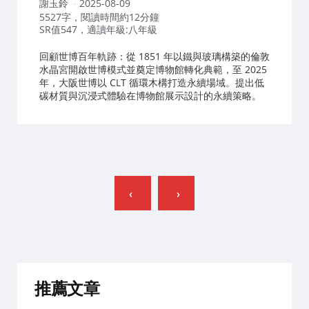
作
謝玉鈴
2025-08-09
者：
5527字，閱讀時間約12分鐘
SR值547，適讀年級:八年級
回顧世博百年軌跡：從 1851 年以鐵與玻璃構築的倫敦
水晶宮開啟世博模式並奠定博物館轉化典範，至 2025
年，大阪世博以 CLT 循環木構打造永續場域。提出低
碳材質與沉浸式體驗在博物館展示設計的永續策略。
文
章
分
頁
推薦文章