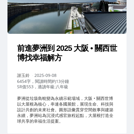
前進夢洲到 2025 大阪 • 關西世
博找幸福解方
作
謝玉鈴
2025-09-08
者：
6454字，閱讀時間約13分鐘
SR值553，適讀年級:八年級
夢洲從垃圾島蛻變為永續示範場域，大阪 • 關西世博
以大屋根為核心，串連各國展館，展現生命、科技與
設計共創的未來社會。圓形語彙貫穿空間敘事與建築
永續，夢洲站為沉浸式感官旅程起點，大屋根打造全
球共享的幸福生活提案。