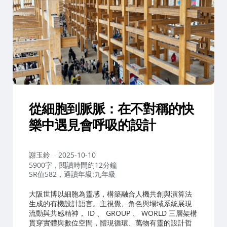
從細胞到脈脈：在不對稱的快
樂中遇見會呼吸的設計
作
謝玉鈴
2025-10-10
者：
5900字，閱讀時間約12分鐘
SR值582，適讀年級:九年級
大阪世博以細胞為靈感，構築融合人機共創與演算法
生成的有機設計語言。主視覺、角色與場域系統展現
流動與共感精神， ID 、 GROUP 、 WORLD 三層架構
貫穿實體與數位空間，體現循環、萬物有靈的設計哲