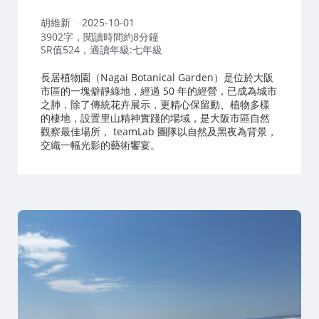
作
胡維新
2025-10-01
者：
3902字，閱讀時間約8分鐘
SR值524，適讀年級:七年級
長居植物園（Nagai Botanical Garden）是位於大阪
市區的一塊僻靜綠地，經過 50 年的經營，已成為城市
之肺，除了傳統花卉展示，更精心保留動、植物多樣
的棲地，設置里山精神實踐的場域，是大阪市區自然
觀察最佳場所， teamLab 團隊以自然及黑夜為背景，
交織一幅光影的藝術饗宴。