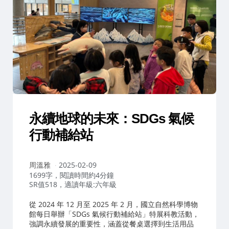
永續地球的未來：SDGs 氣候
行動補給站
作
周溫雅
2025-02-09
者：
1699字，閱讀時間約4分鐘
SR值518，適讀年級:六年級
從 2024 年 12 月至 2025 年 2 月，國立自然科學博物
館每日舉辦「SDGs 氣候行動補給站」特展科教活動，
強調永續發展的重要性，涵蓋從餐桌選擇到生活用品