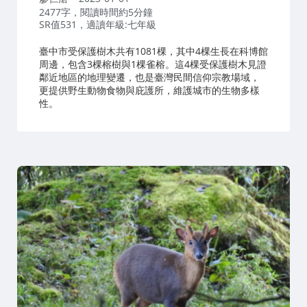
者：
2477字，閱讀時間約5分鐘
SR值531，適讀年級:七年級
臺中市受保護樹木共有1081棵，其中4棵生長在科博館
周邊，包含3棵榕樹與1棵雀榕。這4棵受保護樹木見證
鄰近地區的地理變遷，也是臺灣民間信仰宗教場域，
更提供野生動物食物與庇護所，維護城市的生物多樣
性。