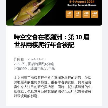
時空交會在婆羅洲：第 10 屆
世界兩棲爬行年會後記
作
許嫆雅
2024-11-19
者：
2586字，閱讀時間約6分鐘
SR值555，適讀年級:八年級
本文回顧了兩棲爬行年會在婆羅洲舉行的經過，並探
討婆羅洲的生態多樣性、重要學者的貢獻，與介紹會
議中令人注目的研究與活動。同時，關注婆羅洲的生
態挑戰，包括無耳巨蜥數量的減少以及印尼首都遷移
對環境境的影響。