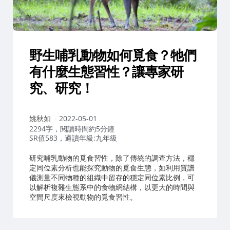
野生哺乳動物如何覓食？牠們
有什麼生態習性？讓專家研
究、研究！
作
姚秋如
2022-05-01
者：
2294字，閱讀時間約5分鐘
SR值583，適讀年級:九年級
研究哺乳動物的覓食習性，除了傳統的調查方法，穩
定同位素分析也能探究動物的覓食生態，如利用質譜
儀測量不同物種的組織中留存的穩定同位素比例，可
以解析複雜生態系中的食物網結構，以更大的時間與
空間尺度來檢視動物的覓食習性。