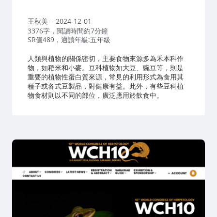
作
王秋美
2024-12-01
者：
3376字，閱讀時間約7分鐘
SR值489，適讀年級:五年級
人類與植物的關係密切，主要食物來源多為禾本科作
物，如稻米和小麥。豆科植物如大豆、豌豆等，則是
重要的植物性蛋白質來源，常見的利用形式為食用其
種子或各式豆製品，對健康有益。此外，有些豆科植
物食材則以不同的部位，廣泛應用於飲食中。