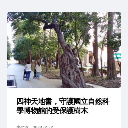
四神天地書，守護國立自然科
學博物館的受保護樹木
作
廖仁滄
2023-01-01