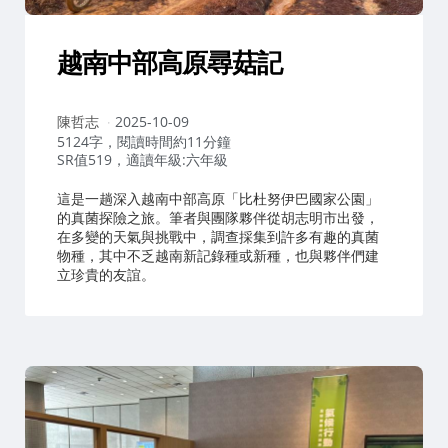
越南中部高原尋菇記
作
陳哲志
2025-10-09
者：
5124字，閱讀時間約11分鐘
SR值519，適讀年級:六年級
這是一趟深入越南中部高原「比杜努伊巴國家公園」
的真菌探險之旅。筆者與團隊夥伴從胡志明市出發，
在多變的天氣與挑戰中，調查採集到許多有趣的真菌
物種，其中不乏越南新記錄種或新種，也與夥伴們建
立珍貴的友誼。