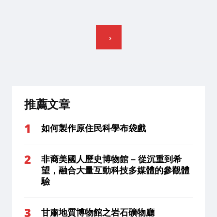
文
章
分
頁
推薦文章
如何製作原住民科學布袋戲
非裔美國人歷史博物館 – 從沉重到希
望，融合大量互動科技多媒體的參觀體
驗
甘肅地質博物館之岩石礦物廳