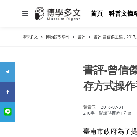
選
首頁
科普文摘
單
博學多文
博物館學季刊
書評
書評-曾信傑主編，20
書評-曾信
存方式操作
作
葉貴玉
2018-07-31
者：
240字，閱讀時間約1分鐘
臺南市政府為了提