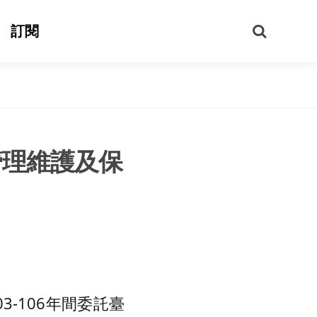
搜
訂閱
尋
管理維護及保
-106年間委託臺