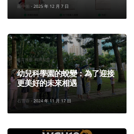
作
嚴中佑
2025 年 12 月 7 日
者：
分
教育推廣
科博探究
類：
幼兒科學園的蛻變：為了迎接
更美好的未來相遇
作
石雪蓉
2024 年 11 月 17 日
者：