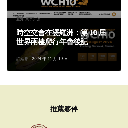
分
亞洲
寰宇知旅
類：
時空交會在婆羅洲：第 10 屆
世界兩棲爬行年會後記
作
許嫆雅
2024 年 11 月 19 日
者：
推薦夥伴