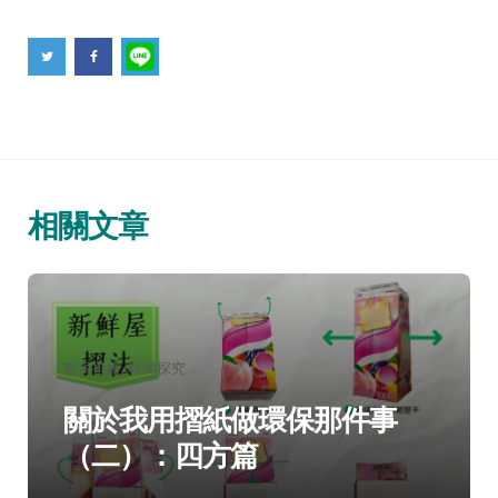
相關文章
分
教育推廣
科博探究
類：
關於我用摺紙做環保那件事
（二）：四方篇