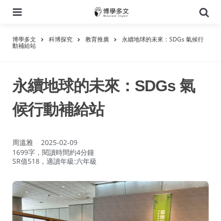
選
搜
單
尋
博學多文
科博探究
教育推廣
永續地球的未來：SDGs 氣候行
動補給站
永續地球的未來：SDGs 氣
候行動補給站
作
周溫雅
2025-02-09
者：
1699字，閱讀時間約4分鐘
SR值518，適讀年級:六年級