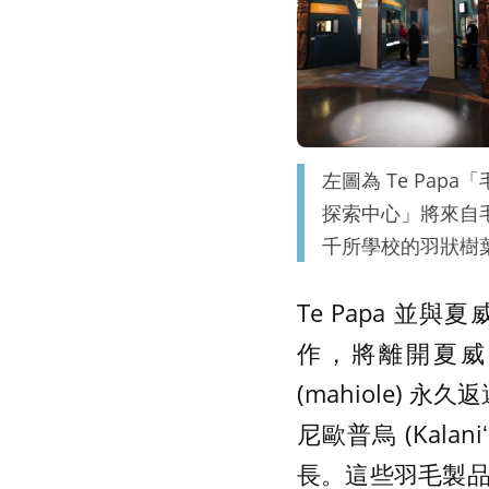
左圖為 Te Pa
探索中心」將來自
千所學校的羽狀樹
Te Papa 並與夏威
作，將離開夏威夷超
(mahiole)
尼歐普烏 (Kal
長。這些羽毛製