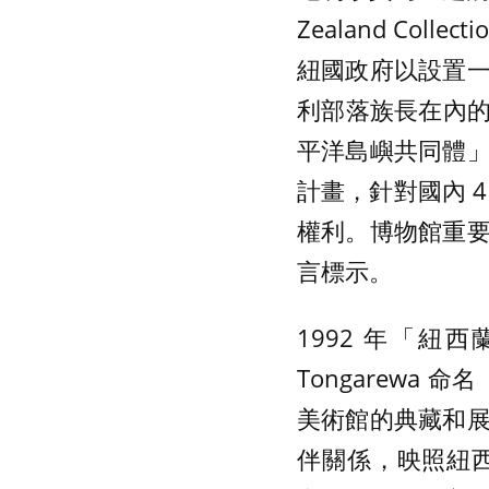
Zealand Co
紐國政府以設置
利部落族長在內的
平洋島嶼共同體
計畫，針對國內 
權利。博物館重
言標示。
1992 年「紐
Tongarewa 命
美術館的典藏和
伴關係，映照紐