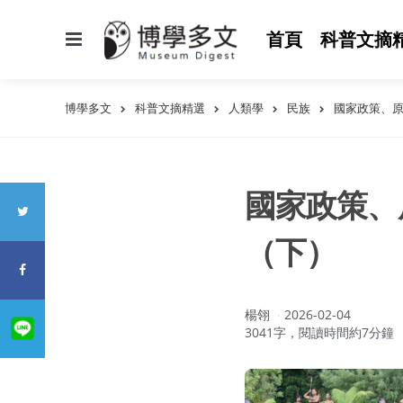
選
首頁
科普文摘
單
博學多文
科普文摘精選
人類學
民族
國家政策、
國家政策、
（下）
作
楊翎
2026-02-04
者：
3041字，閱讀時間約7分鐘