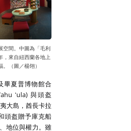
特展空間。中圖為「毛利
年，來自紐西蘭各地上
福。（圖／楊翎）
irs) 及畢夏普博物館合
 ʻula) 與頭盔
夏威夷大島，酋長卡拉
披風和頭盔贈予庫克船
、地位與權力。雖