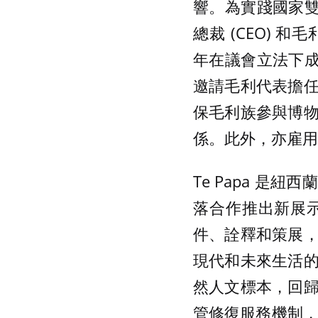
響。為實踐國家雙文
總裁 (CEO) 和
年在議會立法下成立
邀請毛利代表擔
保毛利族參與博
係。此外，亦雇用
Te Papa 
落合作推出新展
件、詮釋和策展
現代和未來生活
然人文標本，回
管修復服務機制，紐