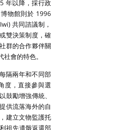
95 年以降，採行政
念博物館則於 1996
wi) 共同諮議制，
或雙決策制度，確
社群的合作夥伴關
代社會的特色。
，每隔兩年和不同部
角度，直接參與選
以鼓勵增強傳統、
提供流落海外的自
，建立文物監護托
理毛利祖先遺骸返還部