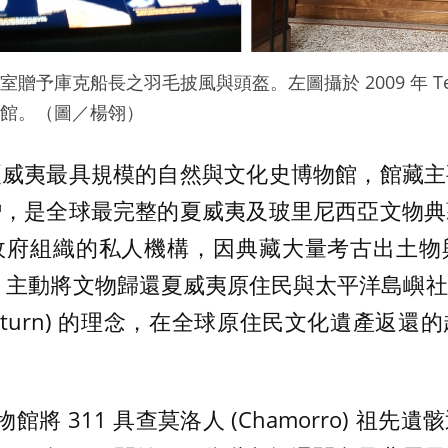
王室贈予庫克船長之羽毛披風與頭盔。左圖攝於 2009 年 Te
博物館。（圖／楊翎）
夏威夷最具規模的自然與文化史博物館，館藏主
贈，是全球最完整的夏威夷及玻里尼西亞文物典
政府組織的私人機構，因典藏大量考古出土物
布後，主動將文物歸還夏威夷原住民與太平洋島嶼
al Return) 的理念，在全球原住民文化遺產返
物館將 311 具查莫洛人 (Chamorro) 祖