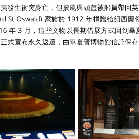
威夷發生衝突身亡，但披風與頭盔被船員帶回英
d St Oswald) 家族於 1912 年捐贈給紐西
2016 年 3 月，這些文物以長期借展方式回到畢
Papa 正式宣布永久返還，由畢夏普博物館信託