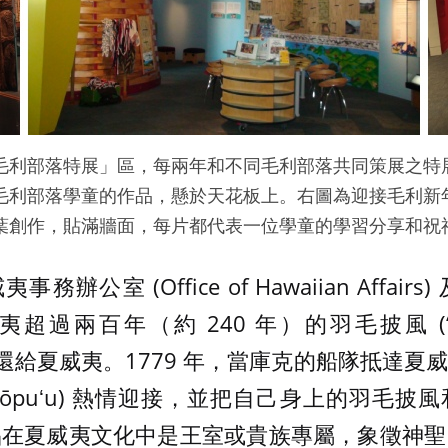
pa「毛利部落特展」區，每兩年和不同毛利部落共同策展之
毛利部落學童的作品，懸於天花板上。右圖為迎接毛利新
葉創作，貼滿牆面，每片都代表一位學童的學習分享和祝
夷事務辦公室 (Office of Hawaiian Affa
過兩百年（約 240 年）的羽毛披風 (‘ahu
 永久返還給夏威夷。1779 年，當庫克的船隊抵達
aniʻōpuʻu) 熱情迎接，並把自己身上的羽毛
品在夏威夷文化中是王室或貴族專屬，象徵神聖