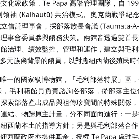
化家政策，Te Papa 高階管理團隊，自 19
毛利領袖 (Kaihautū) 共治模式。奧克蘭戰爭紀
信託理事會，採部落族長會議 (Taumata-A-I
任理事會委員參與館務決策。兩館皆透過雙首長
物館治理、績效監控、管理和運作，建立與毛利
多元族裔背景的館員，以對應紐西蘭後殖民時
是紐西蘭唯一的國家級博物館，「毛利部落特展」區
示，毛利籍館員負責諮詢各部落，從部落主位
，探索部落產出成品與祖傳珍寶間的特殊關係，
的連結。物歸原主計畫，分不同面向進行：一是
歸紐西蘭本土的指導方針；另是與毛利部落合作
西蘭政府亦提供基金，授權 Te Papa 處