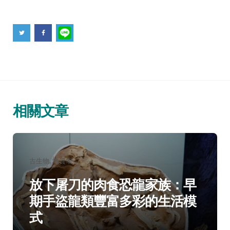
相關文章
分
古生物
地質學
類：
放下屠刀的肉食恐龍家族：早
期手盜龍類豐富多彩的生活模
式