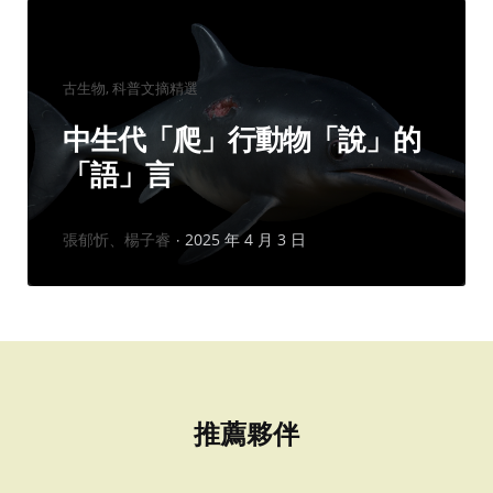
分
古生物
科普文摘精選
類：
中生代「爬」行動物「說」的
「語」言
作
張郁忻、楊子睿
2025 年 4 月 3 日
者：
推薦夥伴