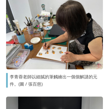
李青蓉老師以細膩的筆觸繪出一個個解謎的元
件。(圖 / 張百慈)