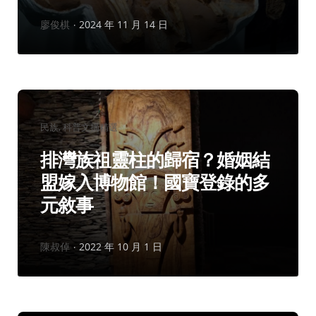
作
廖俊棋
2024 年 11 月 14 日
者：
分
民族
科普文摘精選
類：
排灣族祖靈柱的歸宿？婚姻結
盟嫁入博物館！國寶登錄的多
元敘事
作
陳叔倬
2022 年 10 月 1 日
者：