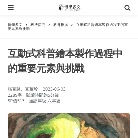
選
搜
單
尋
博學多文
科博探究
教育推廣
互動式科普繪本製作過程中的重
要元素與挑戰
互動式科普繪本製作過程中
的重要元素與挑戰
作
張百慈、辜蕙玲
2023-06-03
者：
2289字，閱讀時間約5分鐘
SR值513，適讀年級:六年級