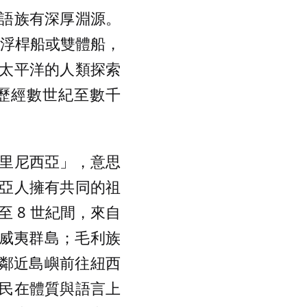
語族有深厚淵源。
外浮桿船或雙體船，
太平洋的人類探索
，歷經數世紀至數千
里尼西亞」，意思
亞人擁有共同的祖
 8 世紀間，來自
航抵夏威夷群島；毛利族
i) 及鄰近島嶼前往紐西
民在體質與語言上