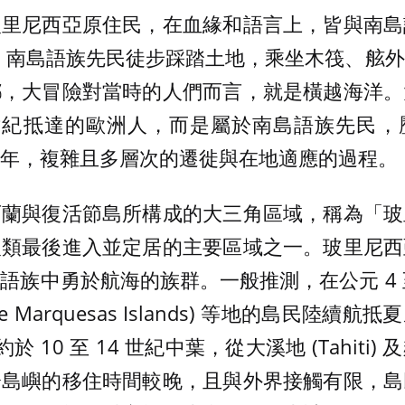
玻里尼西亞原住民，在血緣和語言上，皆與南島
千年前，南島語族先民徒步踩踏土地，乘坐木筏、舷
鄉，大冒險對當時的人們而言，就是橫越海洋。
 世紀抵達的歐洲人，而是屬於南島語族先民
年，複雜且多層次的遷徙與在地適應的過程。
西蘭與復活節島所構成的大三角區域，稱為「玻
人類最後進入並定居的主要區域之一。玻里尼西
語族中勇於航海的族群。一般推測，在公元 4 至
e Marquesas Islands) 等地的島民陸續
則約於 10 至 14 世紀中葉，從大溪地 (Tahit
分島嶼的移住時間較晚，且與外界接觸有限，島