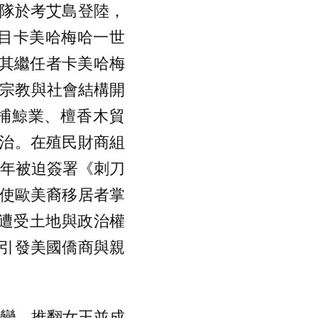
船隊於考艾島登陸，
島頭目卡美哈梅哈一世
國。其繼任者卡美哈梅
住民宗教與社會結構開
捕鯨業、檀香木貿
治。在殖民財商組
87 年被迫簽署《刺刀
，使歐美裔移居者掌
民長期遭受土地與政治權
引發美國僑商與親
政變，推翻女王並成