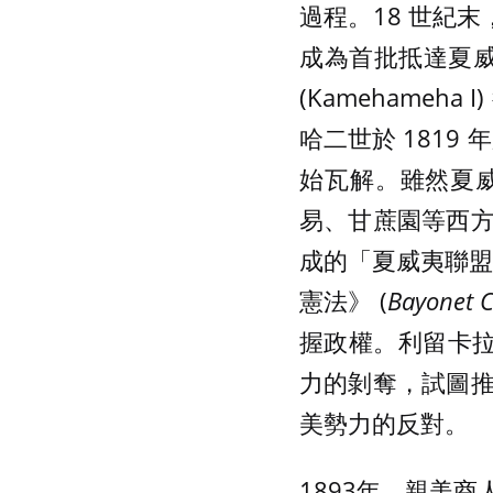
過程。18 世紀
成為首批抵達夏威夷
(Kamehame
哈二世於 1819
始瓦解。雖然夏
易、甘蔗園等西
成的「夏威夷聯盟」施
憲法》 (
Bayonet C
握政權。利留卡拉尼 
力的剝奪，試圖
美勢力的反對。
1893年，親美