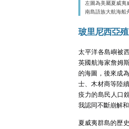
左圖為美屬夏威夷威基
南島語族大航海船
玻里尼西亞殖
太平洋各島嶼被西方
英國航海家詹姆斯．
的海圖，後來成
士、木材商等陸
疫力的島民人口銳
我認同不斷崩解和
夏威夷群島的歷