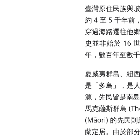
臺灣原住民族與
約 4 至 5 
穿過海路遷往他
史並非始於 16
年，數百年至數千
夏威夷群島、紐
是「多島」，是
源，先民皆是南島
馬克薩斯群島 (Th
(Māori) 的先民
蘭定居。由於部