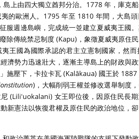
末，島上由四大獨立酋邦分治。1778 年，庫克
的歐洲人。1795 年至 1810 年間，大
ha I) 征服週邊島嶼，完成統一並建立夏威夷王
 年廢除傳統禁忌制度 (Kapu)，象徵夏威夷原
威夷王國為國際承認的君主立憲制國家，然而
方經濟勢力迅速壯大，逐漸主導島上的財政與政
壓下，卡拉卡瓦 (Kalākaua) 國王於 18
onstitution
)，大幅削弱王權並修改選舉制度
(Liliʻuokalani) 女王即位後，因原住
推動新憲法以恢復君權及原住民的政治地位，卻
商人和政治菁英在美國海軍陸戰隊的支援下發動