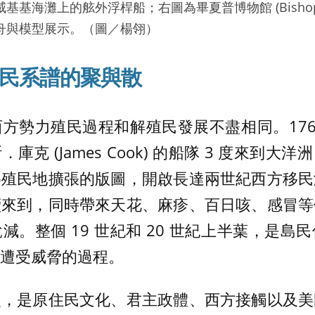
基海灘上的舷外浮桿船；右圖為畢夏普博物館 (Bishop 
舟與模型展示。（圖／楊翎）
民系譜的聚與散
勢力殖民過程和解殖民發展不盡相同。1769 
庫克 (James Cook) 的船隊 3 度來到大
為殖民地擴張的版圖，開啟長達兩世紀西方移民
續來到，同時帶來天花、麻疹、百日咳、感冒等
減。整個 19 世紀和 20 世紀上半葉，是島
遭受威脅的過程。
史，是原住民文化、君主政體、西方接觸以及美