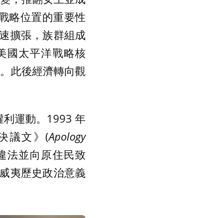
其戰略位置的重要性
速擴張，族群組成
為美國太平洋戰略核
 州。此後經濟轉向觀
利運動。1993 年
決議文》(
Apology
違法並向原住民致
威夷歷史政治意義