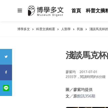
選
首頁
科普文摘
單
博學多文
科普文摘精選
人類學
民族
淺談馬克杯
淺談馬克杯
作
廖紫均
2017-07-01
者：
2555字，閱讀時間約6分鐘
圖／廖紫均提供
文╱原
館訊356期