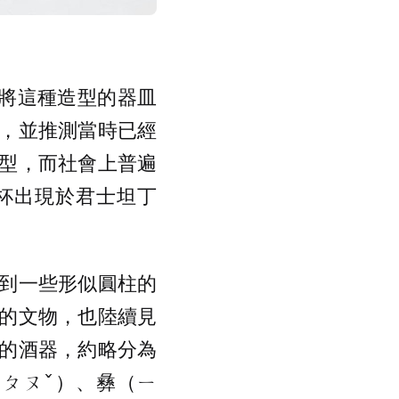
人將這種造型的器皿
，並推測當時已經
型，而社會上普遍
克杯出現於君士坦丁
到一些形似圓柱的
的文物，也陸續見
的酒器，約略分為
ㄆㄡˇ）、彝（ㄧ