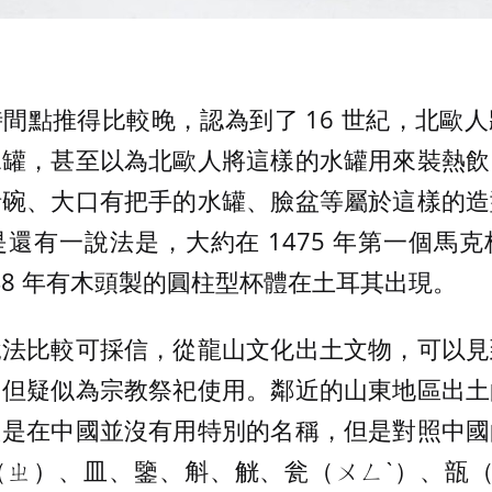
間點推得比較晚，認為到了 16 世紀，北歐
水罐，甚至以為北歐人將這樣的水罐用來裝熱飲
括碗、大口有把手的水罐、臉盆等屬於這樣的造
還有一說法是，大約在 1475 年第一個馬
748 年有木頭製的圓柱型杯體在土耳其出現。
說法比較可採信，從龍山文化出土文物，可以見
，但疑似為宗教祭祀使用。鄰近的山東地區出土
只是在中國並沒有用特別的名稱，但是對照中國
（ㄓ）、皿、鑒、斛、觥、瓮（ㄨㄥˋ）、瓿（