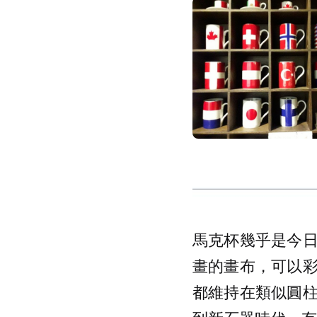
馬克杯幾乎是今
畫的畫布，可以
都維持在類似圓