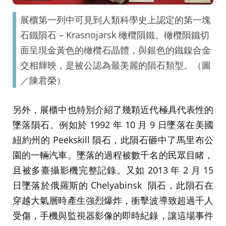
展櫃第一列中可見到人類科學史上認定的第一塊
石鐵隕石 – Krasnojarsk 橄欖隕鐵。橄欖隕鐵切
面呈現金黃色的橄欖石晶體，與銀色的鐵鎳合金
交相輝映，是被公認為最美麗的隕石類型。（圖
／陳君榮）
另外，展櫃中也特別介紹了幾顆近代極具代表性的
墜落隕石。例如於 1992 年 10 月 9 日墜落在美國
紐約州的 Peekskill 隕石，此隕石砸中了馬里布公
園的一輛汽車。墜落的過程被數千名的民眾目睹，
且被多臺攝影機完整記錄。又如 2013 年 2 月 15
日墜落於俄羅斯的 Chelyabinsk 隕石，此隕石在
穿越大氣層時產生強烈爆炸，衝擊波導致超過千人
受傷，手機與監視器影像的即時紀錄，讓這場事件