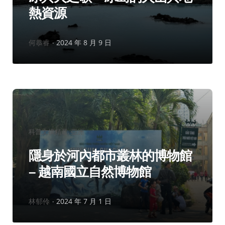
熱資源
作
何恭睿
2024 年 8 月 9 日
者：
分
科普文摘精選
亞洲
類：
隱身於河內都市叢林的博物館
– 越南國立自然博物館
作
林郁伶
2024 年 7 月 1 日
者：