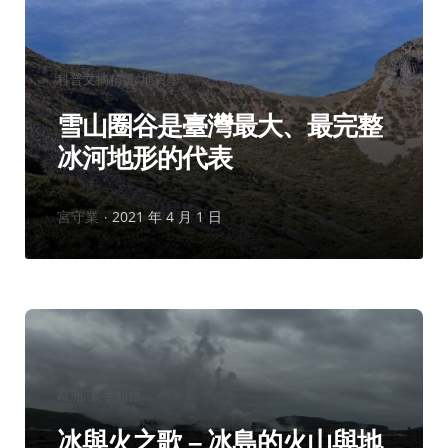
分
科普文摘精選
地質學
類：
雪山圈谷是臺灣最大、最完整
冰河地形的代表
作
宮守業
2021 年 4 月 1 日
者：
分
歐洲
寰宇知旅
類：
冰與火之歌 – 冰島的火山與地