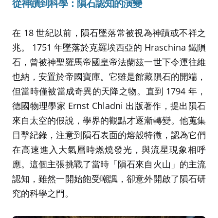
從神蹟到科學：隕石認知的演變
在 18 世紀以前，隕石墜落常被視為神蹟或不祥之
兆。 1751 年墜落於克羅埃西亞的 Hraschina 鐵隕
石，曾被神聖羅馬帝國皇帝法蘭茲一世下令運往維
也納，安置於帝國寶庫。它雖是館藏隕石的開端，
但當時僅被當成奇異的天降之物。直到 1794 年，
德國物理學家 Ernst Chladni 出版著作，提出隕石
來自太空的假說，學界的觀點才逐漸轉變。他蒐集
目擊紀錄，注意到隕石表面的熔殼特徵，認為它們
在高速進入大氣層時燃燒發光，與流星現象相呼
應。這個主張挑戰了當時「隕石來自火山」的主流
認知，雖然一開始飽受嘲諷，卻意外開啟了隕石研
究的科學之門。