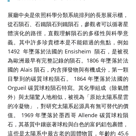
展廳中央是依照科學分類系統排列的長形展示櫃，
從石隕石、石鐵隕石到鐵隕石，參觀者可以循著星
體演化的路徑，直觀理解隕石的多樣性與科學意
義。其中許多珍貴標本是不能錯過的焦點，例如
1492 年墜落於法國的 Ensisheim 隕石，是被視
為歐洲最早有完整記錄的隕石。1806 年墜落於法
國的 Alais 隕石，內含揮發物與有機成分，第一顆
目擊到的碳質球粒隕石。 1864 年墜落於法國的
Orgueil 碳質球粒隕石特寫。其化學組成（除氣體
外）與太陽驚人地相似，被視為「原始太陽系星雲
的冷凝物」，對研究太陽系起源具有無可替代的價
值。 1969 年墜落於墨西哥 Allende 碳質球粒隕
石，其基質中鑲嵌著球粒與白色的富鈣鋁包裹體，
這些是太陽系中最古老的固體物質，年齡約 45.6