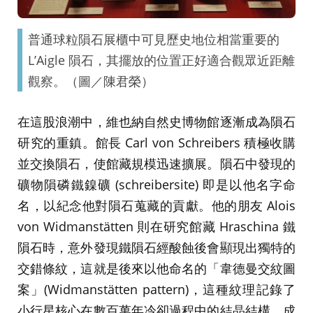
普通球粒隕石展櫃中可見歷史地位相當重要的
L’Aigle 隕石，其擺放的位置正好適合觀眾近距離
觀察。（圖／陳君榮）
在這股浪潮中，維也納自然史博物館逐漸成為隕石
研究的重鎮。館長 Carl von Schreibers 積極收購
並交換隕石，使館藏規模迅速擴展。隕石中發現的
礦物隕磷鐵鎳礦 (schreibersite) 即是以他名字命
名，以紀念他對隕石蒐藏的貢獻。他的朋友 Alois
von Widmanstätten 則在研究館藏 Hraschina 鐵
隕石時，意外發現鐵隕石經酸蝕後會顯現出獨特的
交錯條紋，這就是後來以他命名的「韋德曼交紋圖
案」(Widmanstätten pattern)，這種紋理記錄了
小行星核心在數百萬年冷卻過程中的結晶結構，成