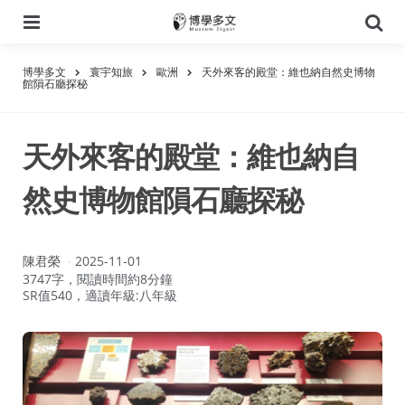
選
搜
單
尋
博學多文
寰宇知旅
歐洲
天外來客的殿堂：維也納自然史博物
館隕石廳探秘
天外來客的殿堂：維也納自
然史博物館隕石廳探秘
作
陳君榮
2025-11-01
者：
3747字，閱讀時間約8分鐘
SR值540，適讀年級:八年級