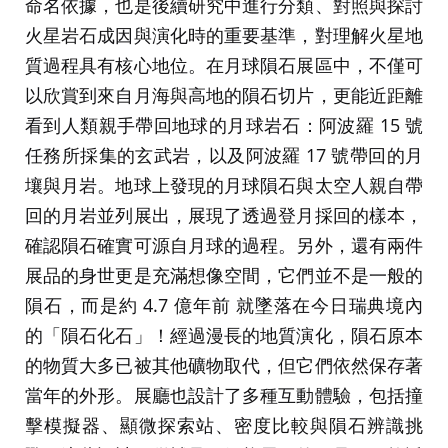
命名依據，也是後續研究中進行分類、對照與探討
火星岩石成因與演化時的重要基準，對理解火星地
質過程具有核心地位。在月球隕石展區中，不僅可
以欣賞到來自月海與高地的隕石切片，更能近距離
看到人類親手帶回地球的月球岩石：阿波羅 15 號
任務所採集的玄武岩，以及阿波羅 17 號帶回的月
壤與月岩。地球上發現的月球隕石與太空人親自帶
回的月岩並列展出，展現了透過登月採回的樣本，
確認隕石確實可源自月球的過程。另外，還有兩件
展品的身世更是充滿想像空間，它們並不是一般的
隕石，而是約 4.7 億年前 就墜落在今日瑞典境內
的「隕石化石」！經過漫長的地質演化，隕石原本
的物質大多已被其他礦物取代，但它們依然保存著
當年的外形。展廳也設計了多種互動體驗，包括撞
擊模擬器、顯微探索站、密度比較與隕石辨識挑