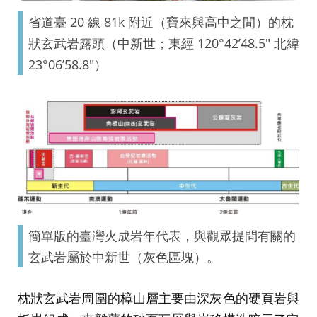
省道臺 20 線 81k 附近（寶來與高中之間）的枕
狀玄武岩露頭（中新世；東經 120°42’48.5″ 北緯
23°06’58.8″）
簡單版的臺灣火成岩年代表，與觀眾提問有關的
玄武岩屬於中新世（灰色區塊）。
枕狀玄武岩周圍的樟山層主要由深灰色的硬頁岩與