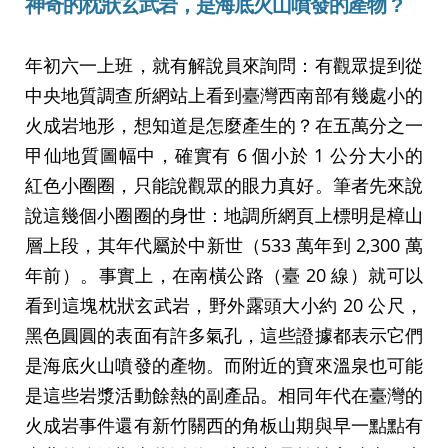
神奇的枕狀玄武岩，是海底火山噴發的產物
?
年初六一上班，就有解說員來詢問：有觀眾提到從
中央地質調查所網站上看到臺灣西南部有幾處小的
火成岩地形，想知道是怎麼產生的？在五萬分之一
甲仙地質圖幅中，確實有 6 個小於 1 公分大小的
紅色小圈圈，只能說觀眾的眼力真好。筆者先來說
說這幾個小圈圈的身世：地調所網頁上標明是樟山
層上段，其年代屬於中新世（533 萬年到 2,300 萬
年前）。事實上，在南橫公路（臺 20 線）就可以
看到這塊枕狀玄武岩，野外露頭大小約 20 公尺，
黑色圓圓的表面有許多氣孔，這些證據都表示它們
是海底火山噴發的產物。而附近的寶來溫泉也可能
是這些岩漿活動餘熱的副產品。相同年代在臺灣的
火成岩事件還有新竹關西的角板山期與早一點點有