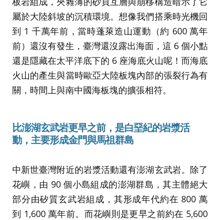
板岩組成，夾雜薄的砂頁互層與崩移構造暗示了它
屬於大陸斜坡的沉積環境。想像我們搭乘時光機回
到 1 千萬年前，當時蓬萊造山運動（約 600 萬年
前）還沒有發生，臺灣還沒露出海面，這 6 個小點
還是隱藏在太平洋底下的 6 座海底火山呢！而海底
火山的產生與當時歐亞大陸板塊內部的張裂行為有
關，時間上與南中國海板塊的擴張相符。
比澎湖玄武岩更早之前，是白堊紀的岩漿活
動，主要形成金門與馬祖群島
中新世臺灣附近的岩漿活動還有澎湖玄武岩。除了
花嶼，由 90 個小島組成的澎湖群島，其主體絕大
部分由矽質玄武岩組成，其形成年代約在 800 萬
到 1,600 萬年前。而花嶼則是更早之前約在 5,600