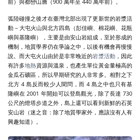
前）與都巒山層（900 萬年至 440 萬年前）。
弧陸碰撞之後才在臺灣北部出現了更新世的岩漿活
動 – 大屯火山與北方四島（彭佳嶼、棉花嶼、花瓶
嶼與基隆嶼），主要是由安山岩組成，至於形成的
機制，地質學界仍在爭論之中，以後有機會再慢慢
說。而大屯火山由於是非常晚近的
岩漿活動
，因此
有許多
地熱
資源與溫泉，也產生單位黃金量極高的
金瓜石礦區，所以早期研究的人非常多。相對之下
北方 4 島反而較少人聞問，而 4 島之中也只有基
隆嶼在 2001 年開始可以登島觀光，除了長達 730
公尺的燈塔步道之外，島上還可以看到新鮮的石英
安山岩（迷之音：除了地質學家外，應該沒有人有
興趣知道）。