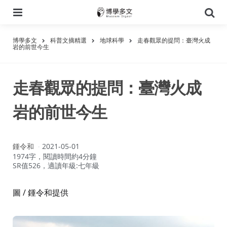
選
搜
單
尋
博學多文
科普文摘精選
地球科學
走春觀眾的提問：臺灣火成
岩的前世今生
走春觀眾的提問：臺灣火成
岩的前世今生
作
鍾令和
2021-05-01
者：
1974字，閱讀時間約4分鐘
SR值526，適讀年級:七年級
圖 / 鍾令和提供