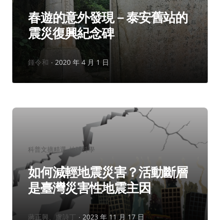
春遊的意外發現－泰安舊站的
震災復興紀念碑
作
鍾令和
2020 年 4 月 1 日
者：
分
科普文摘精選
地球科學
類：
如何減輕地震災害？活動斷層
是臺灣災害性地震主因
作
蔣正興、盧詩丁
2023 年 11 月 17 日