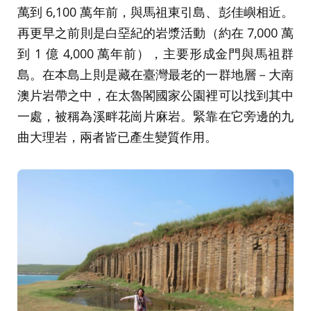
萬到 6,100 萬年前，與馬祖東引島、彭佳嶼相近。
再更早之前則是白堊紀的岩漿活動（約在 7,000 萬
到 1 億 4,000 萬年前），主要形成金門與馬祖群
島。在本島上則是藏在臺灣最老的一群地層－大南
澳片岩帶之中，在太魯閣國家公園裡可以找到其中
一處，被稱為溪畔花崗片麻岩。緊靠在它旁邊的九
曲大理岩，兩者皆已產生變質作用。