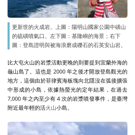
更新世的火成岩。上圖：陽明山國家公園中磺山
的硫磺噴氣口。左下圖：基隆嶼的海景；右下
圖：登島證明與被海浪磨成礫石的石英安山岩。
比大屯火山的岩漿活動更晚的則要提到宜蘭外海的
龜山島了。這也是 2000 年之後才開放登島觀光的
地方，這個由於菲律賓海板塊向北隱沒在弧後擴張
中形成的小島，依據熱螢光的定年結果，在過去
7,000 年之內至少有 4 次的岩漿噴發事件，是臺灣
附近最年輕的活
火山
小島。