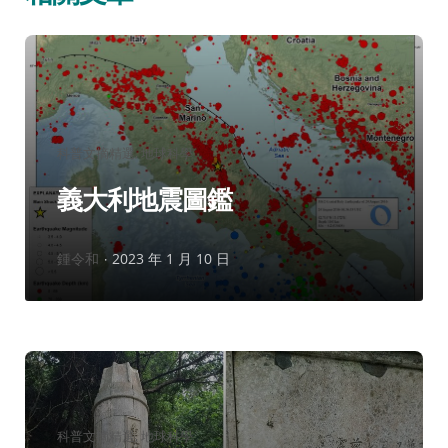
分
科普文摘精選
地球科學
類：
義大利地震圖鑑
作
鍾令和
2023 年 1 月 10 日
者：
分
科普文摘精選
地球科學
類：