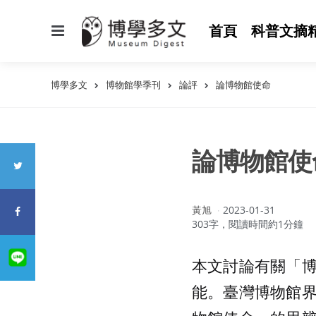
選
首頁
科普文摘
單
博學多文
博物館學季刊
論評
論博物館使命
論博物館使
作
黃旭
2023-01-31
者：
303字，閱讀時間約1分鐘
本文討論有關「
能。臺灣博物館