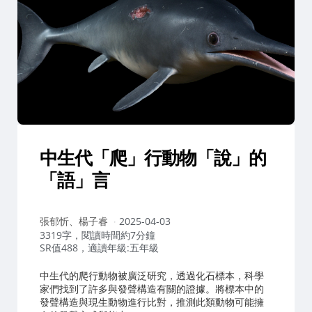
中生代「爬」行動物「說」的
「語」言
作
張郁忻、楊子睿
2025-04-03
者：
3319字，閱讀時間約7分鐘
SR值488，適讀年級:五年級
中生代的爬行動物被廣泛研究，透過化石標本，科學
家們找到了許多與發聲構造有關的證據。將標本中的
發聲構造與現生動物進行比對，推測此類動物可能擁