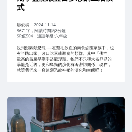
式
作
廖俊棋
2024-11-14
者：
3671字，閱讀時間約8分鐘
SR值504，適讀年級:六年級
說到獸腳類恐龍……在茹毛飲血的肉食恐龍家族中，也
有半路出家、改口吃素或雜食的類群。其中「佛性」
最高的當屬早期手盜龍形類。牠們不只和大名鼎鼎的
暴龍是近親，更和鳥類的演化有著密切關係。現在，
就讓我們來一窺這類恐龍神祕的演化和生態吧！