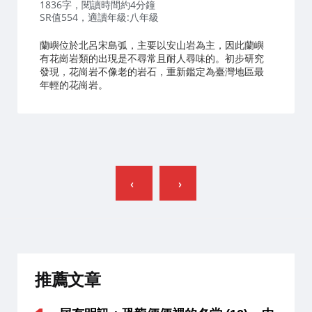
者：
1836字，閱讀時間約4分鐘
SR值554，適讀年級:八年級
蘭嶼位於北呂宋島弧，主要以安山岩為主，因此蘭嶼
有花崗岩類的出現是不尋常且耐人尋味的。初步研究
發現，花崗岩不像老的岩石，重新鑑定為臺灣地區最
年輕的花崗岩。
文
章
分
頁
推薦文章