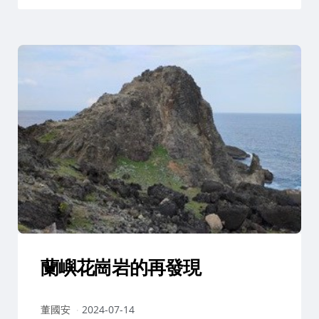
蘭嶼花崗岩的再發現
作
董國安
2024-07-14