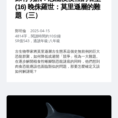
(16) 晚侏羅世：莫里遜層的難
題（三）
作
鄭明倫
2025-04-15
者：
4814字，閱讀時間約10分鐘
SR值543，適讀年級:八年級
古生物學家將莫里遜層古生態系這個史無前例的巨大
恐龍群聚，如何降低或避開「競爭」視為一大難題。
在逐步解開植食性蜥腳類恐龍謎底的同時，他們想到
肉食恐龍應該也面臨類似的問題，那要怎麼確定又該
如何解謎呢？