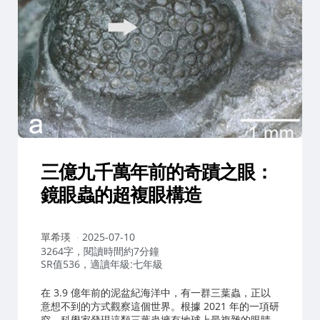
三億九千萬年前的奇蹟之眼：
鏡眼蟲的超複眼構造
作
單希瑛
2025-07-10
者：
3264字，閱讀時間約7分鐘
SR值536，適讀年級:七年級
在 3.9 億年前的泥盆紀海洋中，有一群三葉蟲，正以
意想不到的方式觀察這個世界。根據 2021 年的一項研
究，科學家發現這類三葉蟲擁有地球上最複雜的眼睛