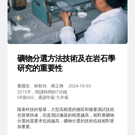
礦物分選方法技術及在岩石學
研究的重要性
作
董國安、林郁伶、蔣正興
2024-10-03
者：
3215字，閱讀時間約7分鐘
SR值602，適讀年級:九年級
隨著科技的發展，大型高精度的微區和微量測試技術
也發展快速，但是測試儀器的精度越高，相對應礦物
分選純度要求也就越高，礦物分選的技術也就相對更
加重要。