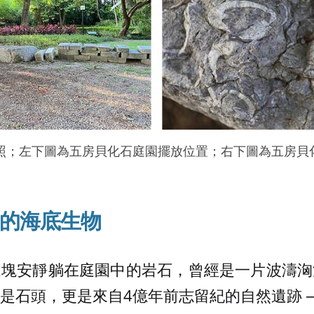
照；左下圖為五房貝化石庭園擺放位置；右下圖為五房貝
前的海底生物
這塊安靜躺在庭園中的岩石，曾經是一片波濤洶
是石頭，更是來自4億年前志留紀的自然遺跡 ─