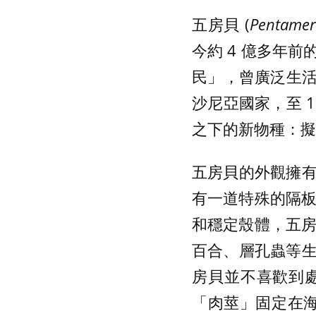
五房貝 (
Pentamer
今約 4 億多年
民」，曾廣泛生活
沙尼亞國家，至 
之下的新物種：擬
五房貝的外觀擁
有一道特殊的隔板
和穩定殼體，五房
百合、層孔蟲等
房貝並不喜歡到
「肉莖」固定在