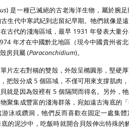
us
) 是一種已滅絕的古老海洋生物，屬於腕
前的古生代中寒武紀到志留紀早期。牠們就像是
在古代的淺海區域，最早 1931 年發表大量
1974 年才在中國黔北地區（現今中國貴州省
殼房貝屬 (
Paraconchidium
)。
有單片左右對稱的雙殼，外殼呈橢圓形，堅硬厚
，把殼分成 5 個區域，不僅可用來支撐肌肉
貝就是因為殼裡有 5 個隔間而得名。另外，
生物聚集成豐富的淺海群落，宛如遠古海底的「
處游泳或鑽洞，牠們反而喜歡在固定一處集體
海底的泥沙中，吃飯時就開合貝殼伸出特殊的觸