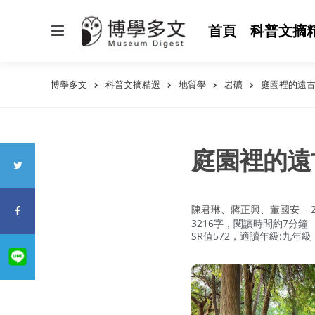
選
首頁
科普文摘
單
博學多文
科普文摘精選
地質學
岩礦
庭園裡的遠
庭園裡的遠
作
陳君琳、蔣正興、董國安
者：
3216字，閱讀時間約7分鐘
SR值572，適讀年級:九年級