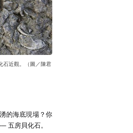
化石近觀。（圖／陳君
湧的海底現場？你
─ 五房貝化石。