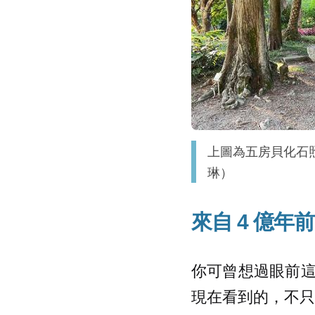
上圖為五房貝化石
琳）
來自 4 億年
你可曾想過眼前
現在看到的，不只