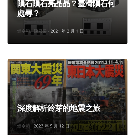
隕石隕石亮晶晶？臺灣隕石何
處尋？
作
鍾令和、陳君榮
2021 年 2 月 1 日
者：
分
科普文摘精選
地球科學
類：
深度解析鈴芽的地震之旅
作
鍾令和
2023 年 5 月 12 日
者：