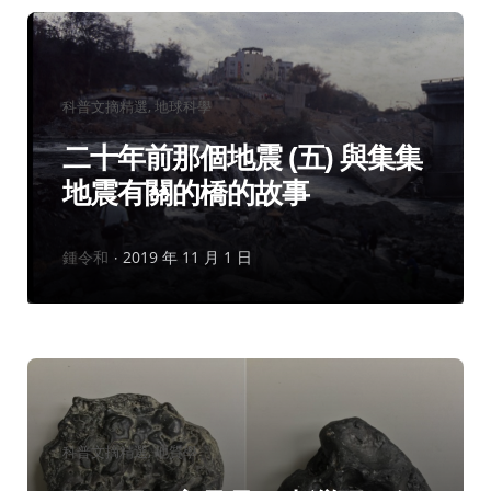
分
科普文摘精選
地球科學
類：
二十年前那個地震 (五) 與集集
地震有關的橋的故事
作
鍾令和
2019 年 11 月 1 日
者：
分
科普文摘精選
地質學
類：