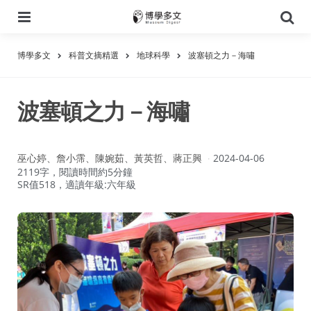
選
搜
單
尋
博學多文
科普文摘精選
地球科學
波塞頓之力－海嘯
波塞頓之力－海嘯
作
巫心婷、詹小霈、陳婉茹、黃英哲、蔣正興
2024-04-06
者：
2119字，閱讀時間約5分鐘
SR值518，適讀年級:六年級