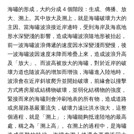
海嘯的形成，大約分成 4 個階段：生成、傳播、放
大、溯上。其中放大及溯上，就是海嘯破壞力大的
主因。當海嘯波浪接近岸邊時，受到海岸及海底地
形水深變淺的影響，造成海嘯波浪隨地形被抬起，
前一波海嘯波浪傳遞的速度因水深變淺而變慢，後
一波海嘯波因速度未降而堆疊上來，造成波浪升高
及「放大」。而波高被放大的海嘯，對於近岸的破
壞力道也隨波高的增加而增強，海嘯進入陸地時，
波浪會在近岸斜坡爬升並開始破壞，前緣會以撞擊
方式將房屋或結構物破壞，並弱化結構物的強度，
緊接而來的海嘯則會沖刷地表的所有物，造成道路
或房屋路基嚴重流失，破壞力遠比洪水強大，這整
個過程，就是「溯上」；海嘯能夠抵達陸地的最高
處，稱之為「溯上高」。在溯上的過程中，是海嘯