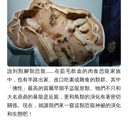
說到獸腳類恐龍……在茹毛飲血的肉食恐龍家族
中，也有半路出家、改口吃素或雜食的類群。其中
「佛性」最高的當屬早期手盜龍形類。牠們不只和
大名鼎鼎的暴龍是近親，更和鳥類的演化有著密切
關係。現在，就讓我們來一窺這類恐龍神祕的演化
和生態吧！