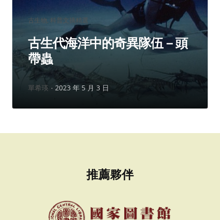
分
古生物
科普文摘精選
類：
古生代海洋中的奇異隊伍－頭
帶蟲
作
單希瑛
2023 年 5 月 3 日
者：
推薦夥伴