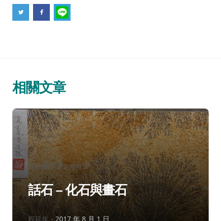
相關文章
分
古生物
科普文摘精選
類：
話石 – 化石與畫石
作
程延年
2017 年 8 月 1 日