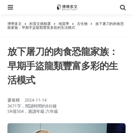
選
搜
單
尋
博學多文
科普文摘精選
地質學
古生物
放下屠刀的肉食恐
龍家族：早期手盜龍類豐富多彩的生活模式
放下屠刀的肉食恐龍家族：
早期手盜龍類豐富多彩的生
活模式
作
廖俊棋
2024-11-14
者：
3671字，閱讀時間約8分鐘
SR值504，適讀年級:六年級