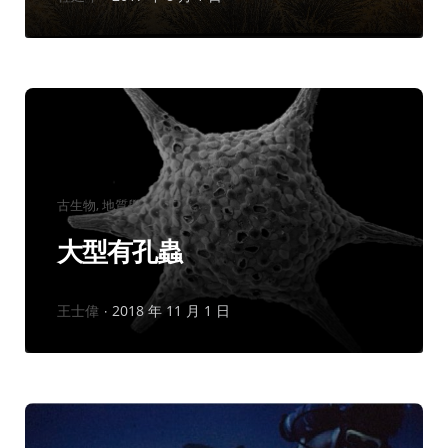
者：
分
古生物
地質學
類：
大型有孔蟲
作
王士偉
2018 年 11 月 1 日
者：