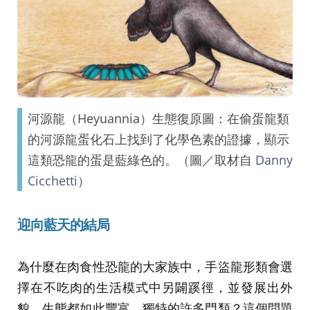
河源龍（Heyuannia）生態復原圖：在偷蛋龍類
的河源龍蛋化石上找到了化學色素的證據，顯示
這類恐龍的蛋是藍綠色的。（圖／取材自
Danny
Cicchetti
）
迎向藍天的結局
為什麼在肉食性恐龍的大家族中，手盜龍形類會選
擇在不吃肉的生活模式中另闢蹊徑，並發展出外
貌、生態都如此豐富、獨特的許多門類？這個問題