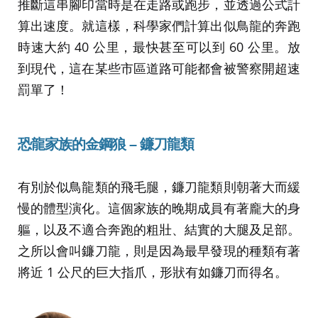
推斷這串腳印當時是在走路或跑步，並透過公式計
算出速度。就這樣，科學家們計算出似鳥龍的奔跑
時速大約 40 公里，最快甚至可以到 60 公里。放
到現代，這在某些市區道路可能都會被警察開超速
罰單了！
恐龍家族的金鋼狼 – 鐮刀龍類
有別於似鳥龍類的飛毛腿，鐮刀龍類則朝著大而緩
慢的體型演化。這個家族的晚期成員有著龐大的身
軀，以及不適合奔跑的粗壯、結實的大腿及足部。
之所以會叫鐮刀龍，則是因為最早發現的種類有著
將近 1 公尺的巨大指爪，形狀有如鐮刀而得名。