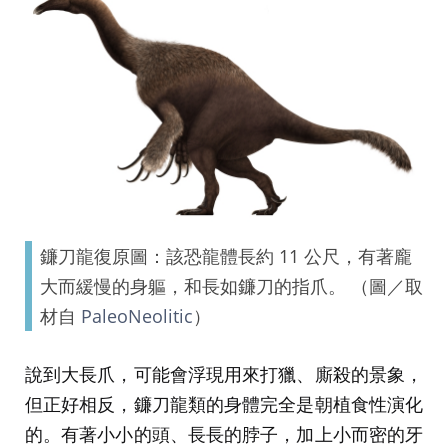
鐮刀龍復原圖：該恐龍體長約 11 公尺，有著龐
大而緩慢的身軀，和長如鐮刀的指爪。 （圖／取
材自
PaleoNeolitic
）
說到大長爪，可能會浮現用來打獵、廝殺的景象，
但正好相反，鐮刀龍類的身體完全是朝植食性演化
的。有著小小的頭、長長的脖子，加上小而密的牙