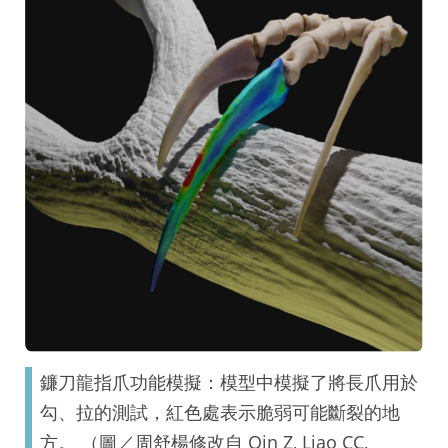
鐮刀龍指爪功能模擬：模型中模擬了將長爪用於
勾、拉的測試，紅色處表示脆弱可能斷裂的地
方。 （圖／周舒楊修改自 Qin Z, Liao CC,