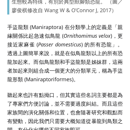
生態較為特殊，有別於典型獸腳類恐龍。 （圖／
廖俊棋修改自 Wang W & O’Connor J, 2017）
手盜龍類 (Maniraptora) 在分類學上的定義是「親
緣關係比起急速似鳥龍 (
Ornithomimus velox
)，更
接近家麻雀 (
Passer domesticus
) 的所有恐龍」。
透過上圖簡單來說，就是在似鳥龍類以上的所有恐
龍加起來。而似鳥龍類和手盜龍類是姊妹群，這兩
者加起來則組合成一個更大的分類單元，稱為手盜
龍形類 (Maniraptoriformes)。
聽起來也許有點拗口，但其實這些名詞主要都是為
了專家們方便討論，並不需要過度糾結。而且這些
家族間的演化關係和位置，也會隨著研究和觀點而
有變動，因此我們只需要大概知道從暴龍到鳥類之
間，有分化出哪些不同家族即可。