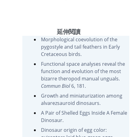
延伸閱讀
Morphological coevolution of the
pygostyle and tail feathers in Early
Cretaceous birds.
Functional space analyses reveal the
function and evolution of the most
bizarre theropod manual unguals.
Commun Biol
6, 181.
Growth and miniaturization among
alvarezsauroid dinosaurs.
A Pair of Shelled Eggs Inside A Female
Dinosaur.
Dinosaur origin of egg color: