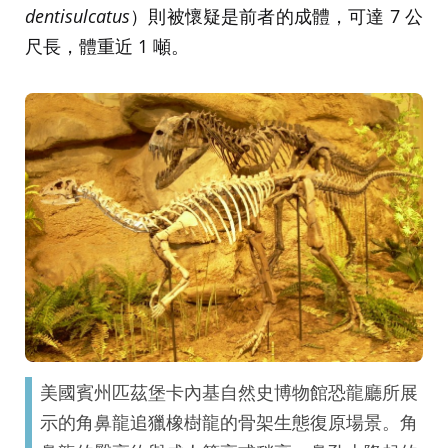
dentisulcatus
）則被懷疑是前者的成體，可達 7 公
尺長，體重近 1 噸。
美國賓州匹茲堡卡內基自然史博物館恐龍廳所展
示的角鼻龍追獵橡樹龍的骨架生態復原場景。角