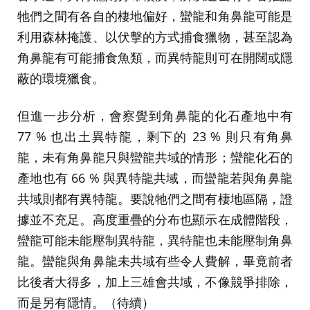
牠們之間有各自的棲地偏好，蠻龍和角鼻龍可能是
利用森林掩護、以伏擊的方式捕食獵物，甚至認為
角鼻龍有可能捕食魚類，而異特龍則可在開闊或隱
蔽的環境獵食。
但進一步分析，會察覺到角鼻龍的化石產地中有
77 % 也出土異特龍，剩下的 23 % 則只有角鼻
龍，未有角鼻龍只與蠻龍共域的情形；蠻龍化石的
產地也有 66 % 與異特龍共域，而蠻龍若與角鼻龍
共域則都有異特龍。要說牠們之間有棲地區隔，證
據並不充足。高度重疊的分布也顯示在成體階段，
蠻龍可能未能壓制異特龍，異特龍也未能壓制角鼻
龍。蠻龍與角鼻龍未共域有些令人費解，畢竟前者
比後者大得多，加上三雄會共域，不像競爭排除，
而是另有隱情。（待續）