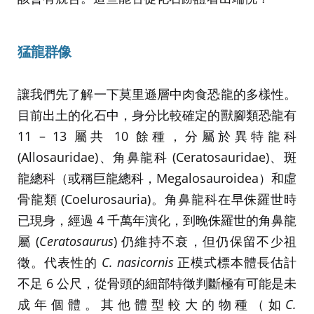
猛龍群像
讓我們先了解一下莫里遜層中肉食恐龍的多樣性。
目前出土的化石中，身分比較確定的獸腳類恐龍有
11 – 13 屬共 10 餘種，分屬於異特龍科
(Allosauridae)、角鼻龍科 (Ceratosauridae)、斑
龍總科（或稱巨龍總科，Megalosauroidea）和虛
骨龍類 (Coelurosauria)。角鼻龍科在早侏羅世時
已現身，經過 4 千萬年演化，到晚侏羅世的角鼻龍
屬 (
Ceratosaurus
) 仍維持不衰，但仍保留不少祖
徵。代表性的
C. nasicornis
正模式標本體長估計
不足 6 公尺，從骨頭的細部特徵判斷極有可能是未
成年個體。其他體型較大的物種（如
C.