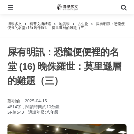
選
搜
單
尋
博學多文
科普文摘精選
地質學
古生物
屎有明訊：恐龍便
便裡的名堂 (16) 晚侏羅世：莫里遜層的難題（三）
屎有明訊：恐龍便便裡的名
堂 (16) 晚侏羅世：莫里遜層
的難題（三）
作
鄭明倫
2025-04-15
者：
4814字，閱讀時間約10分鐘
SR值543，適讀年級:八年級