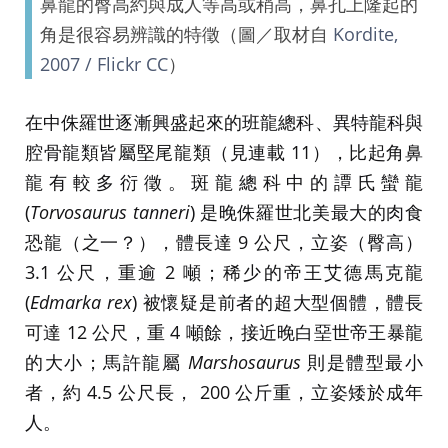
鼻龍的臀高約與成人等高或稍高，鼻孔上隆起的
角是很容易辨識的特徵（圖／取材自
Kordite,
2007 / Flickr CC
）
在中侏羅世逐漸興盛起來的班龍總科、異特龍科與
腔骨龍類皆屬堅尾龍類（見連載 11），比起角鼻
龍有較多衍徵。斑龍總科中的譚氏蠻龍
(
Torvosaurus tanneri
) 是晚侏羅世北美最大的肉食
恐龍（之一？），體長達 9 公尺，立姿（臀高）
3.1 公尺，重逾 2 噸；稀少的帝王艾德馬克龍
(
Edmarka rex
) 被懷疑是前者的超大型個體，體長
可達 12 公尺，重 4 噸餘，接近晚白堊世帝王暴龍
的大小；馬許龍屬
Marshosaurus
則是體型最小
者，約 4.5 公尺長， 200 公斤重，立姿矮於成年
人。