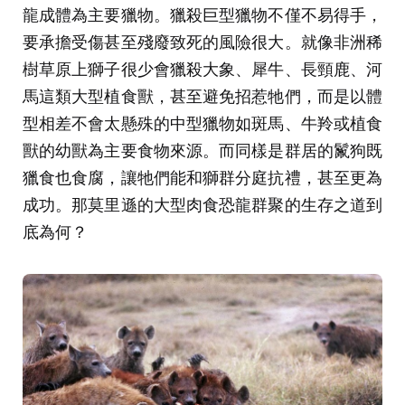
龍成體為主要獵物。獵殺巨型獵物不僅不易得手，
要承擔受傷甚至殘廢致死的風險很大。就像非洲稀
樹草原上獅子很少會獵殺大象、犀牛、長頸鹿、河
馬這類大型植食獸，甚至避免招惹牠們，而是以體
型相差不會太懸殊的中型獵物如斑馬、牛羚或植食
獸的幼獸為主要食物來源。而同樣是群居的鬣狗既
獵食也食腐，讓牠們能和獅群分庭抗禮，甚至更為
成功。那莫里遜的大型肉食恐龍群聚的生存之道到
底為何？