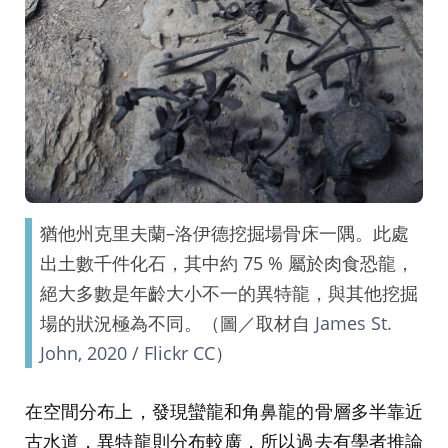
猶他州克里夫蘭–洛伊德挖掘場骨床一隅。此處
出土數千件化石，其中約 75 % 屬於肉食恐龍，
絕大多數是年齡大小不一的異特龍，與其他挖掘
場的狀況極為不同。（圖／取材自
James St.
John, 2020 / Flickr CC
）
在空間分布上，發現蠻龍和角鼻龍的骨層多半靠近
古水道，異特龍則分布較廣，所以過去有學者推論