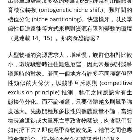
出莫里遜層高度多樣的蜥腳類恐龍群聚利用個體發
育棲位轉換 (ontogenetic niche shift)、類群間的
棲位分化 (niche partitioning)、快速換牙，以及季
節性長途遷徙等方式來應對資源有限和變動的環境
（見連載 14、15）。那肉食恐龍呢？
大型物種的資源需求大，增殖慢，族群也相對比較
小，環境驟變時往往難逃厄運，因此常是探討競爭
議題時的對象。若同一個地方有許多不同種類但習
性類似的大傢伙，以競爭互斥原則 (competitive
exclusion principle) 推測，牠們之間應該會有生
態棲位分化。而不論種類，只要個體越多則競爭強
度越大。先撇開種類多樣性與個體數量不論，當獵
物長途遷徙或大量死亡導致食物稀缺，肉食獸們要
如何撐下去？即使濕季食物較充足，牠們之間也應
該會有競合。這些能否從化石跡證看出端倪？