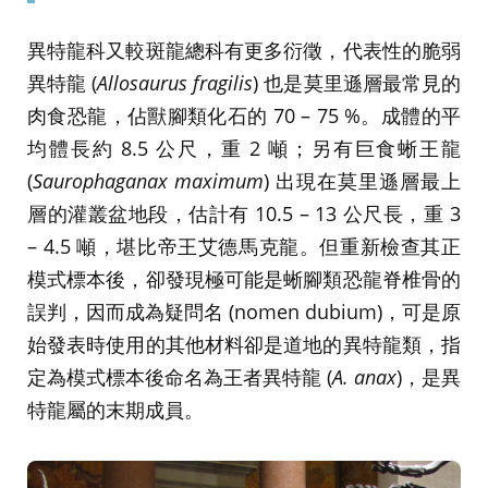
異特龍科又較斑龍總科有更多衍徵，代表性的脆弱
異特龍 (
Allosaurus fragilis
) 也是莫里遜層最常見的
肉食恐龍，佔獸腳類化石的 70 – 75 %。成體的平
均體長約 8.5 公尺，重 2 噸；另有巨食蜥王龍
(
Saurophaganax maximum
) 出現在莫里遜層最上
層的灌叢盆地段，估計有 10.5 – 13 公尺長，重 3
– 4.5 噸，堪比帝王艾德馬克龍。但重新檢查其正
模式標本後，卻發現極可能是蜥腳類恐龍脊椎骨的
誤判，因而成為疑問名 (nomen dubium)，可是原
始發表時使用的其他材料卻是道地的異特龍類，指
定為模式標本後命名為王者異特龍 (
A. anax
)，是異
特龍屬的末期成員。