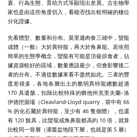
寡、行為生態、育幼方式等顯現出差異。古生物學
家也是由這些角度切入，看能否找出較明確的棲位
分化證據。
先看體型、數量和分布。莫里遜肉食三雄中，蠻龍
成體（一般）大於異特龍，再大於角鼻龍。若依照
簡單的生態學概念，蠻龍有可能是頂級掠食者，佔
據資源較好的區域，數量應該最少，但會影響後二
者的分布。不過從數據來看不盡然如此。三者的豐
度差很多，各地各層出土的脆弱異特龍總數超過
170 具遺骸，扣除比較特殊的猶他州克里夫蘭–洛
伊德挖掘場（Cleavland-Lloyd quarry，當中有 66
% 的化石屬於異特龍，至少有 46 隻個體），也還
有 120 餘具，比蠻龍或角鼻龍都高約 10 倍，就算
比較同一骨層（灌叢盆地段下層，也就是第 5 層）