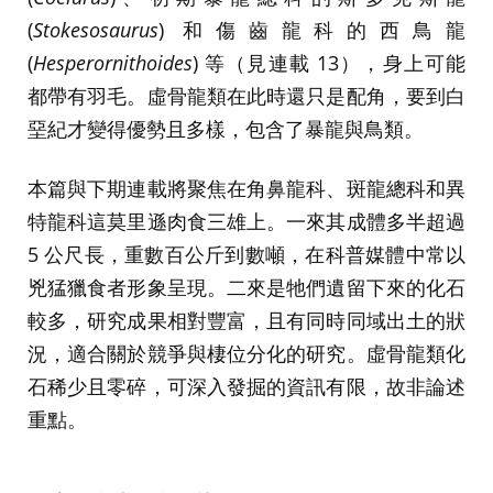
(
Stokesosaurus
) 和傷齒龍科的西鳥龍
(
Hesperornithoides
) 等（見連載 13），身上可能
都帶有羽毛。虛骨龍類在此時還只是配角，要到白
堊紀才變得優勢且多樣，包含了暴龍與鳥類。
本篇與下期連載將聚焦在角鼻龍科、斑龍總科和異
特龍科這莫里遜肉食三雄上。一來其成體多半超過
5 公尺長，重數百公斤到數噸，在科普媒體中常以
兇猛獵食者形象呈現。二來是牠們遺留下來的化石
較多，研究成果相對豐富，且有同時同域出土的狀
況，適合關於競爭與棲位分化的研究。虛骨龍類化
石稀少且零碎，可深入發掘的資訊有限，故非論述
重點。