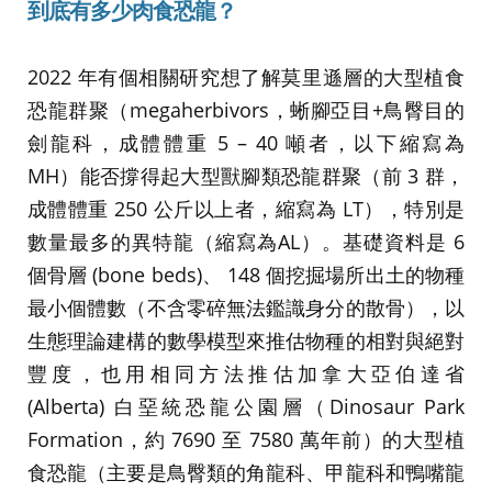
到底有多少肉食恐龍？
2022 年有個相關研究想了解莫里遜層的大型植食
恐龍群聚（megaherbivors，蜥腳亞目+鳥臀目的
劍龍科，成體體重 5 – 40 噸者，以下縮寫為
MH）能否撐得起大型獸腳類恐龍群聚（前 3 群，
成體體重 250 公斤以上者，縮寫為 LT），特別是
數量最多的異特龍（縮寫為AL）。基礎資料是 6
個骨層 (bone beds)、 148 個挖掘場所出土的物種
最小個體數（不含零碎無法鑑識身分的散骨），以
生態理論建構的數學模型來推估物種的相對與絕對
豐度，也用相同方法推估加拿大亞伯達省
(Alberta) 白堊統恐龍公園層（Dinosaur Park
Formation，約 7690 至 7580 萬年前）的大型植
食恐龍（主要是鳥臀類的角龍科、甲龍科和鴨嘴龍