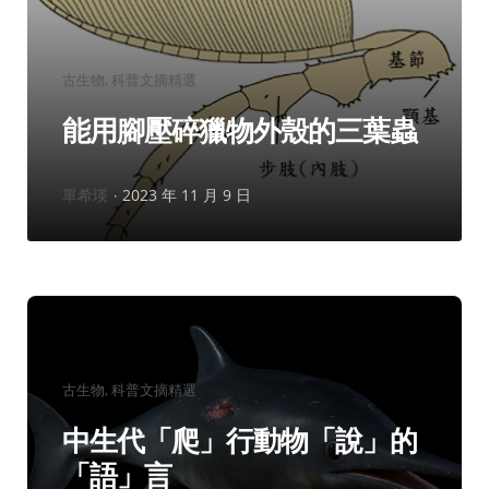
分
古生物
科普文摘精選
類：
能用腳壓碎獵物外殼的三葉蟲
作
單希瑛
2023 年 11 月 9 日
者：
分
古生物
科普文摘精選
類：
中生代「爬」行動物「說」的
「語」言