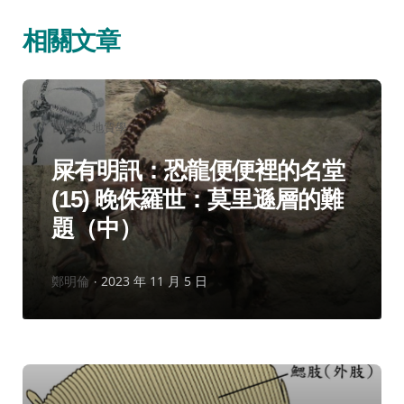
相關文章
分
古生物
地質學
類：
屎有明訊：恐龍便便裡的名堂
(15) 晚侏羅世：莫里遜層的難
題（中）
作
鄭明倫
2023 年 11 月 5 日
者：