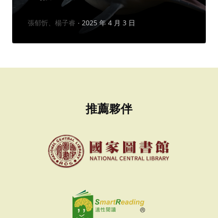
作
張郁忻、楊子睿
2025 年 4 月 3 日
者：
推薦夥伴