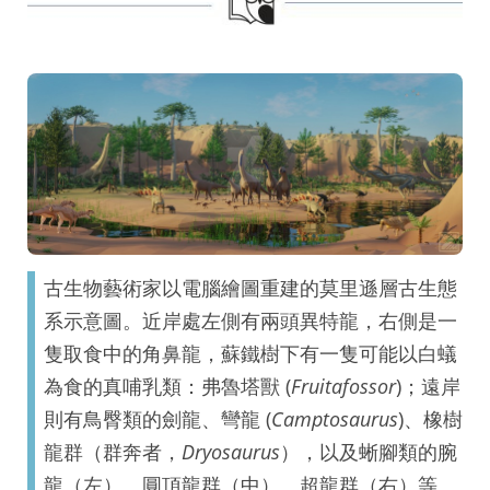
古生物藝術家以電腦繪圖重建的莫里遜層古生態
系示意圖。近岸處左側有兩頭異特龍，右側是一
隻取食中的角鼻龍，蘇鐵樹下有一隻可能以白蟻
為食的真哺乳類：弗魯塔獸 (
Fruitafossor
)；遠岸
則有鳥臀類的劍龍、彎龍 (
Camptosaurus
)、橡樹
龍群（群奔者，
Dryosaurus
），以及蜥腳類的腕
龍（左）、圓頂龍群（中）、超龍群（右）等