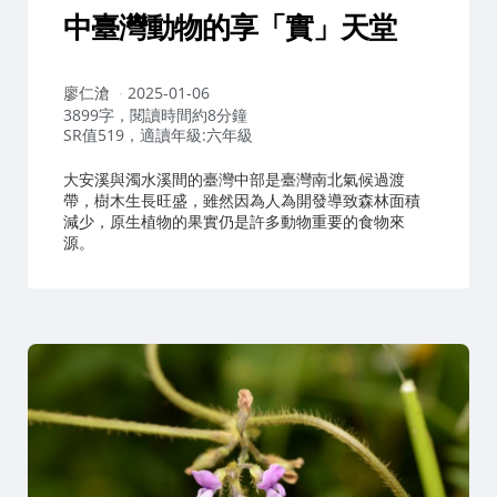
中臺灣動物的享「實」天堂
作
廖仁滄
2025-01-06
者：
3899字，閱讀時間約8分鐘
SR值519，適讀年級:六年級
大安溪與濁水溪間的臺灣中部是臺灣南北氣候過渡
帶，樹木生長旺盛，雖然因為人為開發導致森林面積
減少，原生植物的果實仍是許多動物重要的食物來
源。