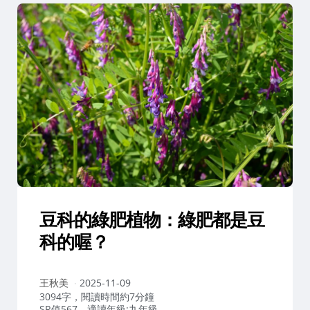
豆科的綠肥植物：綠肥都是豆
科的喔？
作
王秋美
2025-11-09
者：
3094字，閱讀時間約7分鐘
SR值567，適讀年級:九年級