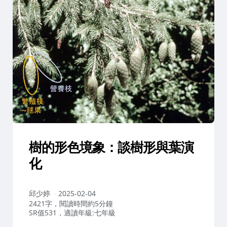
樹的形色境象：談樹形與葉演
化
作
邱少婷
2025-02-04
者：
2421字，閱讀時間約5分鐘
SR值531，適讀年級:七年級