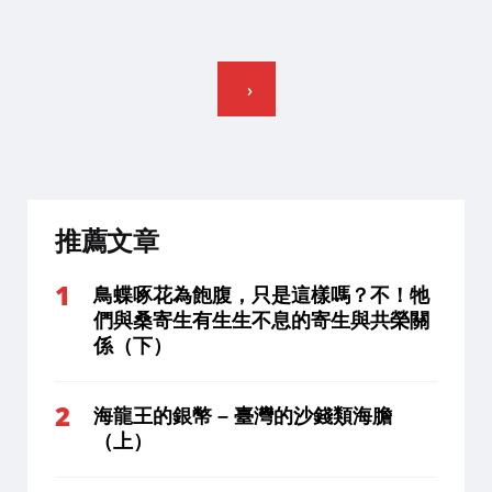
文
章
分
頁
推薦文章
鳥蝶啄花為飽腹，只是這樣嗎？不！牠
們與桑寄生有生生不息的寄生與共榮關
係（下）
海龍王的銀幣 – 臺灣的沙錢類海膽
（上）