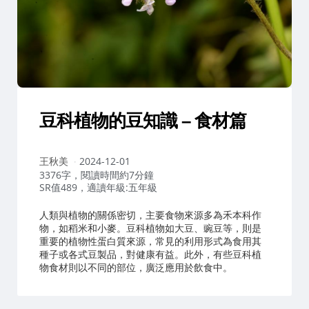
豆科植物的豆知識 – 食材篇
作
王秋美
2024-12-01
者：
3376字，閱讀時間約7分鐘
SR值489，適讀年級:五年級
人類與植物的關係密切，主要食物來源多為禾本科作
物，如稻米和小麥。豆科植物如大豆、豌豆等，則是
重要的植物性蛋白質來源，常見的利用形式為食用其
種子或各式豆製品，對健康有益。此外，有些豆科植
物食材則以不同的部位，廣泛應用於飲食中。