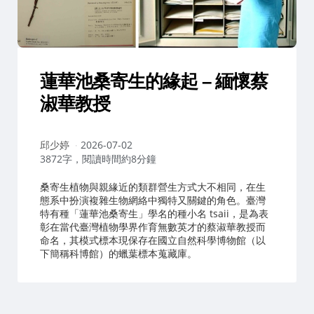
蓮華池桑寄生的緣起 – 緬懷蔡
淑華教授
作
邱少婷
2026-07-02
者：
3872字，閱讀時間約8分鐘
桑寄生植物與親緣近的類群營生方式大不相同，在生
態系中扮演複雜生物網絡中獨特又關鍵的角色。臺灣
特有種「蓮華池桑寄生」學名的種小名 tsaii，是為表
彰在當代臺灣植物學界作育無數英才的蔡淑華教授而
命名，其模式標本現保存在國立自然科學博物館（以
下簡稱科博館）的蠟葉標本蒐藏庫。