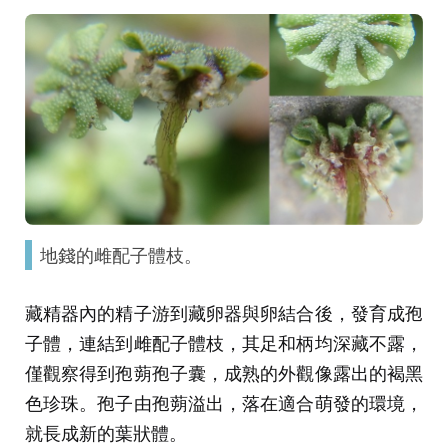
地錢的雌配子體枝。
藏精器內的精子游到藏卵器與卵結合後，發育成孢
子體，連結到雌配子體枝，其足和柄均深藏不露，
僅觀察得到孢蒴孢子囊，成熟的外觀像露出的褐黑
色珍珠。孢子由孢蒴溢出，落在適合萌發的環境，
就長成新的葉狀體。