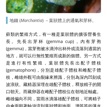
地錢 (
Marchantia
) －葉狀體上的通氣和芽杯。
蘚類的繁殖方式，有一種是葉狀體的擴張營養生
長。先長出芽杯 (gemma cup)，內有芽孢
(gemma)，當芽孢被水滴沖出杯外或流落到適當的
地方，就可以行無性繁殖而成新的個體。另一方式
是進行有性繁殖，葉狀體先長出配子體枝
(gematophore)，分別是雄配子體枝和雌配子體
枝，雌雄外觀可由裂緣來辨識，分別為深內凹刻或
波浪狀。藏精器深埋在雄配子體枝，釋放精子的開
口朝天。而藏卵器在雌配子體枝位在朝地近軸處。
雌雄偏向不同，當雨水滴落雄配子體枝，可將精子
由傘面順著軸沖流到葉狀體和地面，溼答答的薄水