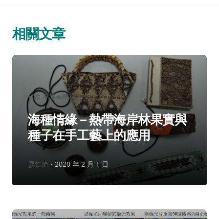
相關文章
分
植物
科普文摘精選
類：
海種情緣－熱帶海岸林果實與
種子在手工藝上的應用
作
廖仁滄
2020 年 2 月 1 日
者：