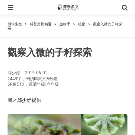
選
搜
單
尋
博學多文
科普文摘精選
生物學
植物
觀察入微的子籽探
索
觀察入微的子籽探索
作
邱少婷
2019-06-01
者：
2449字，閱讀時間約5分鐘
SR值519，適讀年級:六年級
圖／邱少婷提供