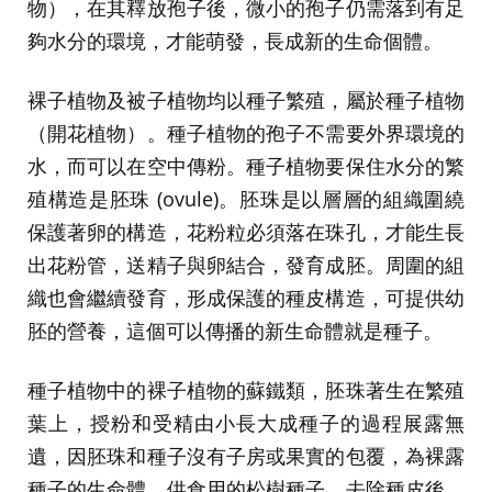
物），在其釋放孢子後，微小的孢子仍需落到有足
夠水分的環境，才能萌發，長成新的生命個體。
裸子植物及被子植物均以種子繁殖，屬於種子植物
（開花植物）。種子植物的孢子不需要外界環境的
水，而可以在空中傳粉。種子植物要保住水分的繁
殖構造是胚珠 (ovule)。胚珠是以層層的組織圍繞
保護著卵的構造，花粉粒必須落在珠孔，才能生長
出花粉管，送精子與卵結合，發育成胚。周圍的組
織也會繼續發育，形成保護的種皮構造，可提供幼
胚的營養，這個可以傳播的新生命體就是種子。
種子植物中的裸子植物的蘇鐵類，胚珠著生在繁殖
葉上，授粉和受精由小長大成種子的過程展露無
遺，因胚珠和種子沒有子房或果實的包覆，為裸露
種子的生命體。供食用的松樹種子，去除種皮後，