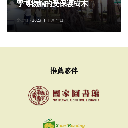
學博物館的受保護樹木
作
廖仁滄
2023 年 1 月 1 日
者：
推薦夥伴