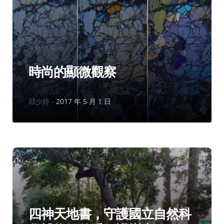
分
生物學
植物
類：
時尚的顯微觀察
作
邱少婷
2017 年 5 月 1 日
者：
分
生物學
植物
類：
四神天地書，守護國立自然科