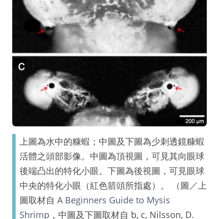
上圖為水中的糠蝦；中圖及下圖為少刺透鏡糠蝦
活體之頭部影像。中圖為頂視圖，可見其向眼球
後端凸出的特化小眼。下圖為後視圖，可見眼球
中央的特化小眼（紅色箭頭所指處）。 （圖／上
圖取材自
A Beginners Guide to Mysis
Shrimp
，中圖及下圖取材自 b, c, Nilsson, D.