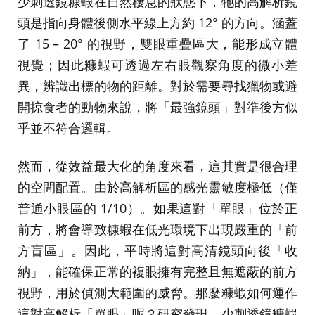
少刺透鏡糠蝦在自然棲息的狀態下，牠的高解析鏡
頭是指向身體後側水平線上方約 12° 的方向。涵蓋
了 15 – 20° 的視野，雙眼重疊區大，能形成立體
視覺；因此糠蝦可透過左右眼觀察角度的微小差
異，辨識出標的物的距離。對於需要尋找獵物或避
開掠食者的動物來說，將「最強鏡頭」對準後方似
乎並不符合邏輯。
然而，從效益最大化的角度來看，這其實是很合理
的空間配置。由於高解析區的感光靈敏度極低（僅
普通小眼區的 1/10）。如果這對「單眼」位於正
前方，將會導致糠蝦在低光環境下出現嚴重的「前
方盲區」。因此，平時將這對高清鏡頭向後「收
納」，能確保正常的複眼擁有完整且無遮蔽的前方
視野，用於偵測大範圍的威脅。那麼糠蝦如何運作
這對高解析「單眼」呢？研究發現，少刺透鏡糠蝦