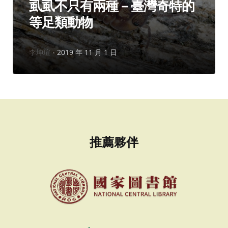
虱虱不只有兩種－臺灣奇特的
等足類動物
作
李坤瑄
2019 年 11 月 1 日
者：
推薦夥伴