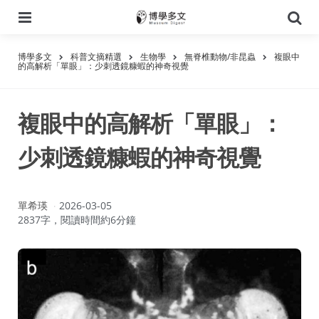
選
搜
單
尋
博學多文
科普文摘精選
生物學
無脊椎動物/非昆蟲
複眼中
的高解析「單眼」：少刺透鏡糠蝦的神奇視覺
複眼中的高解析「單眼」：
少刺透鏡糠蝦的神奇視覺
作
單希瑛
2026-03-05
者：
2837字，閱讀時間約6分鐘