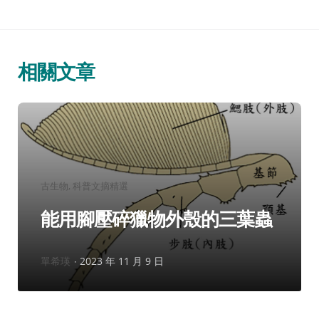
相關文章
分
古生物
科普文摘精選
類：
能用腳壓碎獵物外殼的三葉蟲
作
單希瑛
2023 年 11 月 9 日
者：