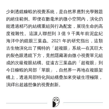
少刺透鏡糠蝦的視覺系統，是自然界應對光學難題
的絕佳範例。即便在數毫米的微小空間內，演化仍
能透過精巧的結構重組與行為配套，展現生命的高
度複雜性。這讓人聯想到 3 億 9 千萬年前泥盆紀
海洋中的鏡眼三葉蟲。2021 年的研究指出，這類
古生物演化出了獨特的「超複眼」系統—在其巨大
的裂色眼透鏡下方，竟然隱藏著由微小視覺單元組
成的次級複眼結構。從遠古三葉蟲的「超複眼」到
今日糠蝦的局部「單眼」，自然界一再地在複眼架
構上，透過局部特化與結構疊加來突破生理極限，
演繹出超越想像的視覺創新。