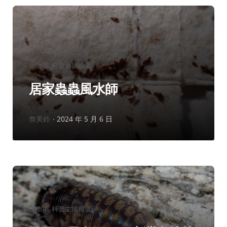
分
生物學
科普文摘精選
類：
居家蟲蟲風水師
作
詹美鈴
2024 年 5 月 6 日
者：
分
生物學
科普文摘精選
類：