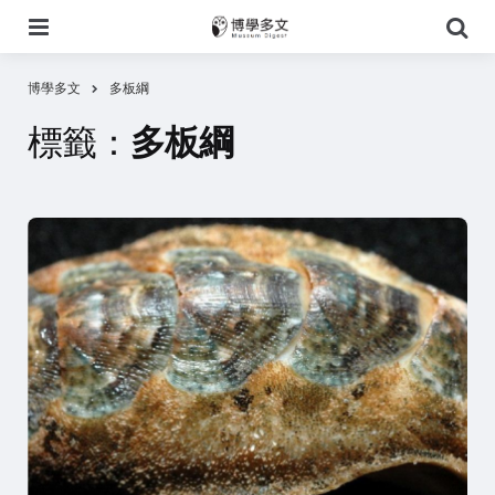
選
搜
單
尋
博學多文
多板綱
標籤：
多板綱