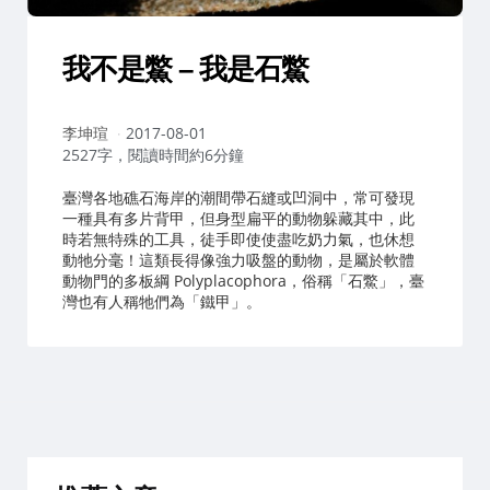
我不是鱉 – 我是石鱉
作
李坤瑄
2017-08-01
者：
2527字，閱讀時間約6分鐘
臺灣各地礁石海岸的潮間帶石縫或凹洞中，常可發現
一種具有多片背甲，但身型扁平的動物躲藏其中，此
時若無特殊的工具，徒手即使使盡吃奶力氣，也休想
動牠分毫！這類長得像強力吸盤的動物，是屬於軟體
動物門的多板綱 Polyplacophora，俗稱「石鱉」，臺
灣也有人稱牠們為「鐵甲」。