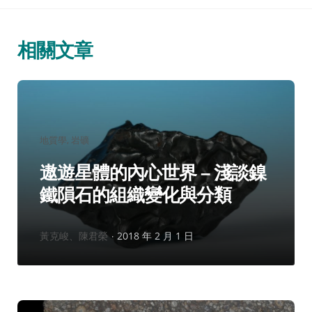
相關文章
分
地質學
岩礦
類：
遨遊星體的內心世界 – 淺談鎳
鐵隕石的組織變化與分類
作
黃克峻、陳君榮
2018 年 2 月 1 日
者：