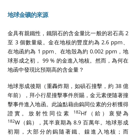
地球金礦的來源
金具有親鐵性，鐵隕石的含金量比一般的岩石高 2
至 3 個數量級。金在地核的豐度約為 2.6 ppm、
在地函約為 1 ppm、在地殼為約 0.002 ppm，地
球形成之初， 99 % 的金進入地核。然而，為何在
地函中發現比預期高的含金量？
地球形成後期（重轟炸期，如磒石撞擊，約 38 億
年前），拜小行星撞擊事件所賜，金元素便隨著撞
擊事件進入地函。此論點藉由鎢同位素的分析獲得
182
證實。放射性同位素
Hf（鉿）衰變為
182
W（鎢），其半衰期為 8.9 百萬年。地球形成
初期，大部分的鎢隨著鐵、鎳進入地核；而