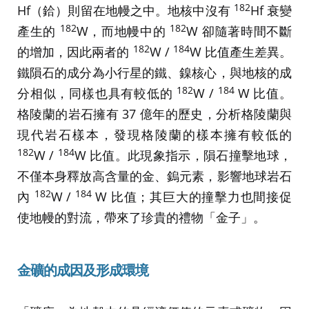
182
Hf（鉿）則留在地幔之中。地核中沒有
Hf 衰變
182
182
產生的
W，而地幔中的
W 卻隨著時間不斷
182
184
的增加，因此兩者的
W /
W 比值產生差異。
鐵隕石的成分為小行星的鐵、鎳核心，與地核的成
182
184
分相似，同樣也具有較低的
W /
W 比值。
格陵蘭的岩石擁有 37 億年的歷史，分析格陵蘭與
現代岩石樣本，發現格陵蘭的樣本擁有較低的
182
184
W /
W 比值。此現象指示，隕石撞擊地球，
不僅本身釋放高含量的金、鎢元素，影響地球岩石
182
184
內
W /
W 比值；其巨大的撞擊力也間接促
使地幔的對流，帶來了珍貴的禮物「金子」。
金礦的成因及形成環境