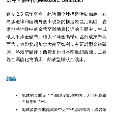
D. 中 – 新生代 (Mesozoic, Cenozoic
)
距今 2.5 億年至今，此時期全球構造活動加劇，在
島弧邊緣和陸塊外側出現新的構造岩漿活動區，岩
漿也將地幔中的金帶至離地表較近的岩體中，生成
環太平洋金礦帶。環太平洋金礦帶可區分成東帶與
西帶，東帶北起加拿大南至智利，有斑岩型金銅礦
床、熱液型礦床；西帶北起日本南至紐西蘭，主要
為金屬硫化物礦床、熱液型脈狀金礦床。
結論
地球的金礦除了早期隱沒於地核內，大部分為隕
石撞擊所帶來。
地球多數金礦儲藏於中太古代綠岩帶內，綠岩帶