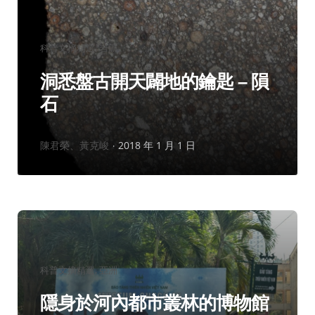
分
科普文摘精選
岩礦
類：
洞悉盤古開天闢地的鑰匙 – 隕
石
作
陳君榮、黃克峻
2018 年 1 月 1 日
者：
分
科普文摘精選
亞洲
類：
隱身於河內都市叢林的博物館