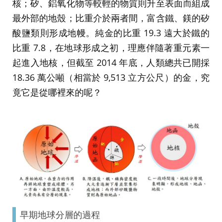
核；矽、鋁氧化物等較輕的物質則升至表面而組成
最外部的地殼；比重介於兩者間，富含鐵、鎂的矽
酸鹽類則形成地幔。純金的比重 19.3 遠大於鐵的
比重 7.8，在地球形成之初，理應伴隨著重元素一
起進入地核，但截至 2014 年底，人類總共已開採
18.36 萬公噸（相當於 9,513 立方公尺）的金，究
竟它是從哪裡來的呢？
早期地球分層的過程