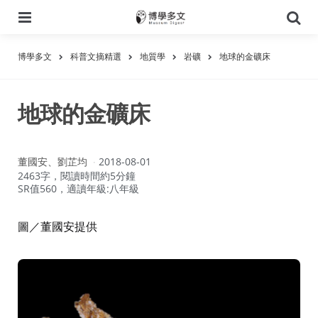
選
搜
單
尋
博學多文
科普文摘精選
地質學
岩礦
地球的金礦床
地球的金礦床
作
董國安、劉芷均
2018-08-01
者：
2463字，閱讀時間約5分鐘
SR值560，適讀年級:八年級
圖／董國安提供