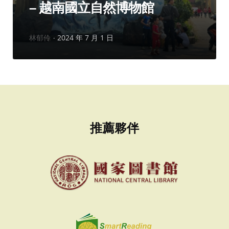
– 越南國立自然博物館
作
林郁伶
2024 年 7 月 1 日
者：
推薦夥伴