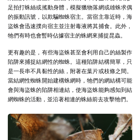
足拍打蛛絲或搖動身體，模擬獵物落網或雄蛛求偶
的振動訊號，以欺騙蜘蛛宿主。當宿主靠近時，海
盜蛛會迅速撲向宿主並注射毒液將其捕食。此外，
牠們有時也會暫時佔據宿主的蛛網來捕捉昆蟲。
更有趣的是，有些海盜蛛甚至會利用自己的絲製作
陷阱來捕捉結網性的蜘蛛。這種陷阱結構簡單，只
是一長串不具黏性的絲，附著在葉片或枝條之間。
當結網性蜘蛛開始建構蛛網時，牠們的網結構可能
會與海盜蛛的陷阱相連結，使海盜蛛能夠感知到結
網蜘蛛的活動，並沿著相連的蛛絲前去攻擊牠們。