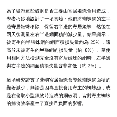
為了驗證這些破洞是否主要由寄居姬蛛食用造成，
學者巧妙地設計了一項實驗：他們將蜘蛛網的左半
邊寄居姬蛛移除，保留右半邊的寄居姬蛛，然後在
兩天後測量左右半邊網面積的減少量。結果顯示，
被寄生的半張蛛網的網面積損失量約為 25% ，遠
高於未被寄生的半張網的損失量（約 8%）。當使
用相同方法檢測完全沒有寄居姬蛛的網時，左半邊
與右半邊的網面積損失量皆非常低（約 2%）。
這項研究證實了蘭嶼寄居姬蛛會導致蜘蛛網面積的
顯著減少，無論是因為直接食用寄主的蜘蛛絲，或
是在偷取小型獵物時造成的網破洞，皆對寄主蜘蛛
的捕食效率產生了直接且負面的影響。