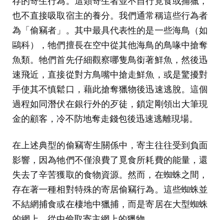
存的寄生行為。這類寄生者並不自行覓食或捕獵，
也不直接吸取宿主的養分。我們通常稱這些行為者
為「偷竊者」。其中最具代表性的是一些海鳥（如
鷗科），牠們擅長在空中從其他海鳥的鳥喙中搶奪
魚類。牠們首先仔細觀察哪隻鳥銜著鮮魚，然後迅
速飛近，直接從對方鳥嘴中搶走鮮魚，或是驚擾對
手使其不慎鬆口，藉此搶奪獵物後迅速逃脫。這個
過程如同潛伏在銀行外的歹徒，鎖定剛領出大筆現
金的顧客，冷不防地奪走錢包後迅速逃離現場。
在上述典型的偷竊寄生關係中，寄主往往受到負面
影響，因為牠們不僅浪費了覓食所耗費的能量，還
失去了辛苦獲取的食物資源。然而，在蜘蛛之間，
存在著一種相對特殊的寄居偷竊行為。這些蜘蛛並
不結網捕食或在棲地中獵捕，而是寄居在大型蜘蛛
的網上，從中偷取寄主網上的獵物。