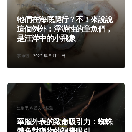
分
生物學
科普文摘精選
類：
牠們在海底爬行？不！來說說
這個例外：浮游性的章魚們，
是汪洋中的小飛象
作
李坤瑄
2022 年 8 月 1 日
者：
分
生物學
科普文摘精選
類：
華麗外表的致命吸引力：蜘蛛
體色對獵物的視覺吸引