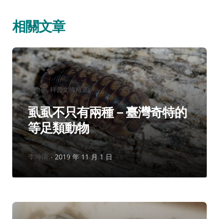
相關文章
分
生物學
科普文摘精選
類：
虱虱不只有兩種－臺灣奇特的
等足類動物
作
李坤瑄
2019 年 11 月 1 日
者：