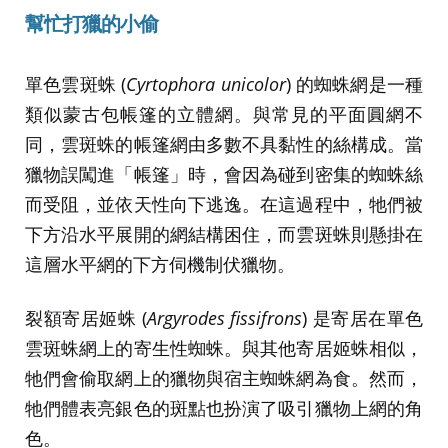
幫忙打獵的小偷
單色雲斑蛛 (
Cyrtophora unicolor
) 的蜘蛛網是一種
類似蒙古包帳篷的立體網。與常見的平面圓網不
同，雲斑蛛的帳篷網由多數不具黏性的絲構成。當
獵物誤闖進「帳篷」時，會因為碰到密集的蜘蛛絲
而受阻，並依天性向下逃逸。在這過程中，牠們被
下方沿水平展開的網結構困住，而雲斑蛛則懸掛在
這層水平網的下方伺機制伏獵物。
裂額寄居姬蛛 (
Argyrodes fissifrons
) 是寄居在單色
雲斑蛛網上的寄生性蜘蛛。與其他寄居姬蛛相似，
牠們會偷取網上的獵物與宿主蜘蛛網為食。然而，
牠們體表亮銀色的斑點也扮演了吸引獵物上網的角
色。