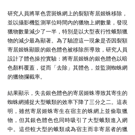
研究人員將單色雲斑蛛網上的裂額寄居姬蛛移除，
並以攝影機監測單位時間內的獵物上網數量，發現
獵物數量減少了一半，特別是以大型夜行性蛾類獵
物的減少最為顯著。為了驗證這一現象是否因裂額
寄居姬蛛顯眼的銀色體色被移除所導致，研究人員
設計了體色操控實驗：將寄居姬蛛的銀色體色以暗
色顏料覆蓋，從而「去除」其體色，並監測蜘蛛網
的獵物攔截率。
結果顯示，失去銀色體色的寄居姬蛛導致其寄生的
蜘蛛網捕捉大型蛾類的效率下降了三分之二。這表
明，雖然寄居姬蛛寄生在宿主的蛛網上並偷取獵
物，但其銀色體色也同時吸引了大型蛾類進入網
中。這些較大型的蛾類成為宿主而非寄居者的獵