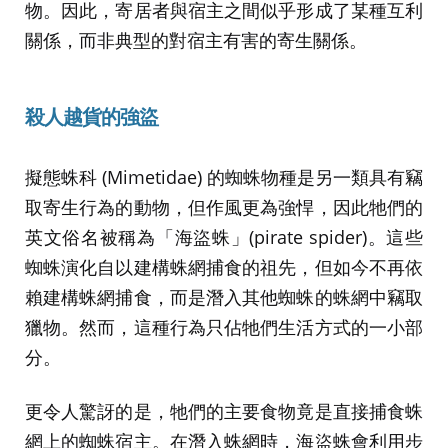
物。因此，寄居者與宿主之間似乎形成了某種互利
關係，而非典型的對宿主有害的寄生關係。
殺人越貨的強盜
擬態蛛科 (Mimetidae) 的蜘蛛物種是另一類具有竊
取寄生行為的動物，但作風更為強悍，因此牠們的
英文俗名被稱為「海盜蛛」(pirate spider)。這些
蜘蛛演化自以建構蛛網捕食的祖先，但如今不再依
賴建構蛛網捕食，而是潛入其他蜘蛛的蛛網中竊取
獵物。然而，這種行為只佔牠們生活方式的一小部
分。
更令人驚訝的是，牠們的主要食物竟是直接捕食蛛
網上的蜘蛛宿主。在潛入蛛網時，海盜蛛會利用步