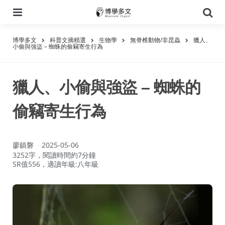
選
搜
單
尋
博學多文
科普文摘精選
生物學
無脊椎動物/非昆蟲
獵人、
小偷與強盜 – 蜘蛛的偷竊寄生行為
獵人、小偷與強盜 – 蜘蛛的
偷竊寄生行為
作
廖鎮磐
2025-05-06
者：
3252字，閱讀時間約7分鐘
SR值556，適讀年級:八年級