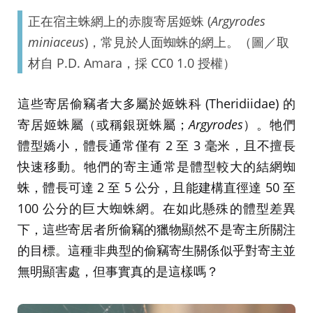
正在宿主蛛網上的赤腹寄居姬蛛 (
Argyrodes
miniaceus
)，常見於人面蜘蛛的網上。（圖／取
材自 P.D. Amara，採 CC0 1.0 授權）
這些寄居偷竊者大多屬於姬蛛科 (Theridiidae) 的
寄居姬蛛屬（或稱銀斑蛛屬；
Argyrodes
）。牠們
體型嬌小，體長通常僅有 2 至 3 毫米，且不擅長
快速移動。牠們的寄主通常是體型較大的結網蜘
蛛，體長可達 2 至 5 公分，且能建構直徑達 50 至
100 公分的巨大蜘蛛網。在如此懸殊的體型差異
下，這些寄居者所偷竊的獵物顯然不是寄主所關注
的目標。這種非典型的偷竊寄生關係似乎對寄主並
無明顯害處，但事實真的是這樣嗎？