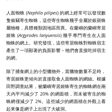
人面蜘蛛 (
Nephila pilipes
) 的網上經常可以發現數
隻偷竊寄生蜘蛛，這些寄生蜘蛛幾乎全屬於銀斑蛛
屬物種，具體種類因地區而異。在蘭嶼的蘭嶼寄居
姬蛛 (
Argyrodes lanyuensis
) 幾乎專門寄生在人面
蜘蛛的網上。研究發現，這些寄居蜘蛛對蜘蛛宿主
產生了一項顯著的負面影響 – 牠們會直接吃掉宿主
的網。
除了捕食網上的小型獵物外，當獵物數量不足時，
寄居姬蛛更傾向於直接取食人面蜘蛛的網絲。根據
田野調查結果，被蘭嶼寄居姬蛛寄生的蜘蛛網在兩
天內平均減少了 20% 的網面積，而未被寄生的蜘
蛛網僅減少了 2%。這些減少的網面積在外觀上看
起來像是網子上出現了大破洞。