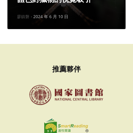
作
廖鎮磐
2024 年 6 月 10 日
者：
推薦夥伴