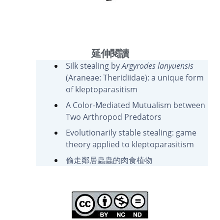
延伸閱讀
Silk stealing by
Argyrodes lanyuensis
(Araneae: Theridiidae): a unique form
of kleptoparasitism
A Color-Mediated Mutualism between
Two Arthropod Predators
Evolutionarily stable stealing: game
theory applied to kleptoparasitism
偷走鄰居蟲蟲的肉食植物