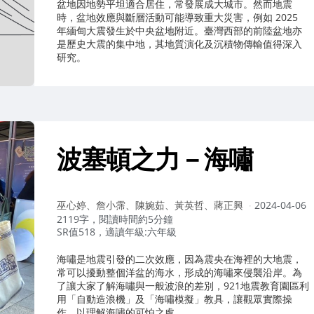
盆地因地勢平坦適合居住，常發展成大城市。然而地震
時，盆地效應與斷層活動可能導致重大災害，例如 2025
年緬甸大震發生於中央盆地附近。臺灣西部的前陸盆地亦
是歷史大震的集中地，其地質演化及沉積物傳輸值得深入
研究。
波塞頓之力－海嘯
作
巫心婷、詹小霈、陳婉茹、黃英哲、蔣正興
2024-04-06
者：
2119字，閱讀時間約5分鐘
SR值518，適讀年級:六年級
海嘯是地震引發的二次效應，因為震央在海裡的大地震，
常可以擾動整個洋盆的海水，形成的海嘯來侵襲沿岸。為
了讓大家了解海嘯與一般波浪的差別，921地震教育園區利
用「自動造浪機」及「海嘯模擬」教具，讓觀眾實際操
作，以理解海嘯的可怕之處。