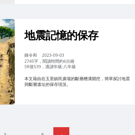
地震記憶的保存
作
鍾令和
2023-09-03
者：
2745字，閱讀時間約6分鐘
SR值539，適讀年級:八年級
本文藉由在玉里鎮民廣場的斷層槽溝開挖，簡單探討地震
與斷層遺址的保存現況。
3
...
8