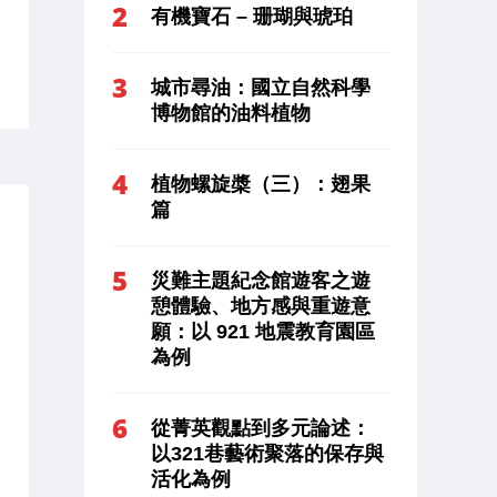
有機寶石 – 珊瑚與琥珀
城市尋油：國立自然科學
博物館的油料植物
植物螺旋槳（三）：翅果
篇
災難主題紀念館遊客之遊
憩體驗、地方感與重遊意
願：以 921 地震教育園區
為例
從菁英觀點到多元論述：
以321巷藝術聚落的保存與
活化為例