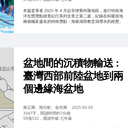
本篇是筆者 2025 年 4 月赴菲律賓科隆地區，進行特殊海
洋生態潛點踏查紀行系列文章之第二篇，紀錄在科隆當地
兩個極富盛名的特殊潛點：海狼湖與教堂洞潛水的經歷。
盆地間的沉積物輸送 :
臺灣西部前陸盆地到兩
個邊緣海盆地
作
蔣正興、熊衎昕、俞何興
2025-05-03
者：
3347字，閱讀時間約7分鐘
SR值532，適讀年級:七年級