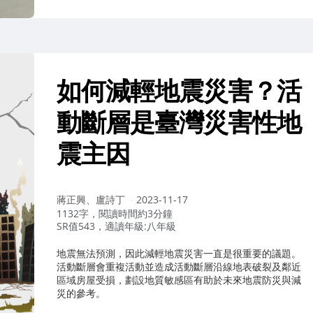
如何減輕地震災害？活
動斷層是臺灣災害性地
震主因
作
蔣正興、盧詩丁
2023-11-17
者：
1132字，閱讀時間約3分鐘
SR值543，適讀年級:八年級
地震無法預測，因此減輕地震災害一直是很重要的議題。
活動斷層會重複活動並造成活動斷層沿線地表破裂及鄰近
區域房屋受損，劃設地質敏感區有助於未來地震防災與減
災的參考。