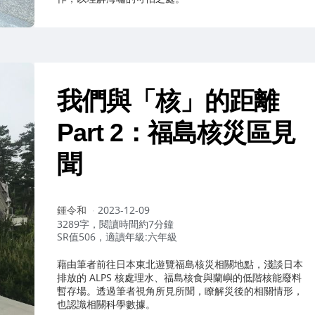
我們與「核」的距離
Part 2：福島核災區見
聞
作
鍾令和
2023-12-09
者：
3289字，閱讀時間約7分鐘
SR值506，適讀年級:六年級
藉由筆者前往日本東北遊覽福島核災相關地點，淺談日本
排放的 ALPS 核處理水、福島核食與蘭嶼的低階核能廢料
暫存場。透過筆者視角所見所聞，瞭解災後的相關情形，
也認識相關科學數據。