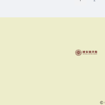
章
分
頁
©