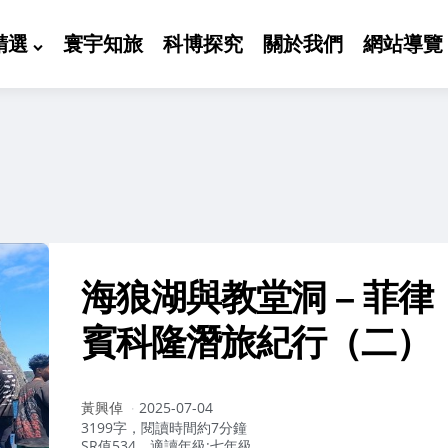
精選
寰宇知旅
科博探究
關於我們
網站導覽
海狼湖與教堂洞 – 菲律
賓科隆潛旅紀行（二）
作
黃興倬
2025-07-04
者：
3199字，閱讀時間約7分鐘
SR值534，適讀年級:七年級