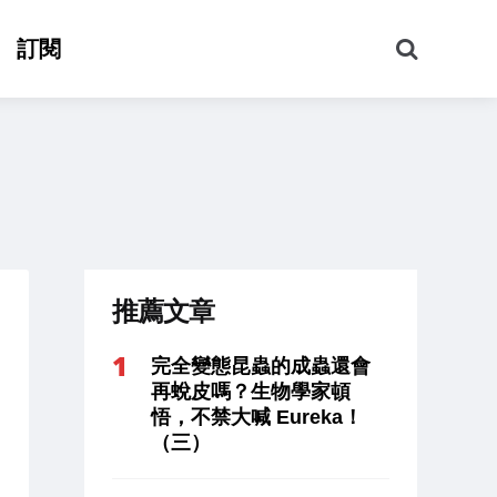
搜
訂閱
尋
推薦文章
完全變態昆蟲的成蟲還會
再蛻皮嗎？生物學家頓
悟，不禁大喊 Eureka！
（三）