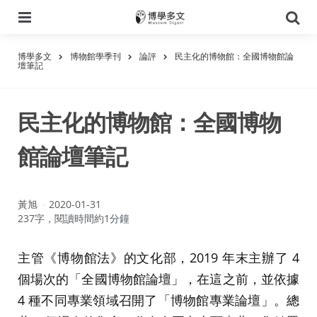
選
搜
單
尋
博學多文
博物館學季刊
論評
民主化的博物館：全國博物館論
壇筆記
民主化的博物館：全國博物
館論壇筆記
作
黃旭
2020-01-31
者：
237字，閱讀時間約1分鐘
主管《博物館法》的文化部，2019 年末主辦了 4
個場次的「全國博物館論壇」，在這之前，並依據
4 種不同專業領域召開了「博物館專業論壇」。總