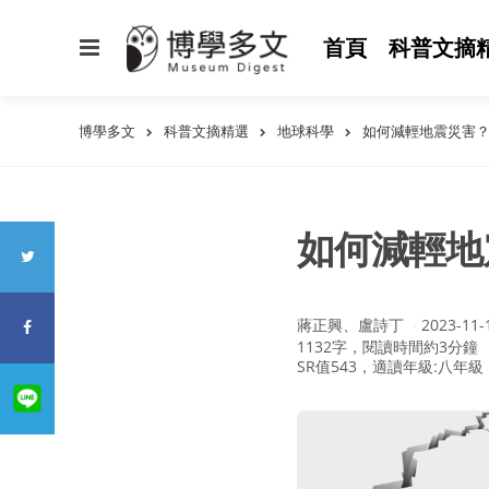
選
首頁
科普文摘
單
博學多文
科普文摘精選
地球科學
如何減輕地震災害
如何減輕地
作
蔣正興、盧詩丁
2023-11-
者：
1132字，閱讀時間約3分鐘
SR值543，適讀年級:八年級