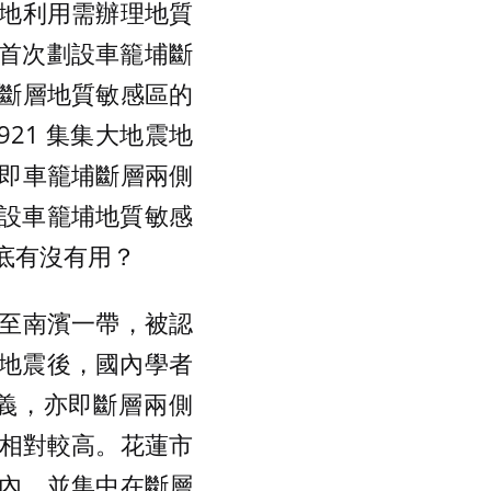
地利用需辦理地質
年首次劃設車籠埔斷
斷層地質敏感區的
21 集集大地震地
即車籠埔斷層兩側
年劃設車籠埔地質敏感
底有沒有用？
至南濱一帶，被認
蓮地震後，國內學者
義，亦即斷層兩側
例相對較高。花蓮市
內，並集中在斷層