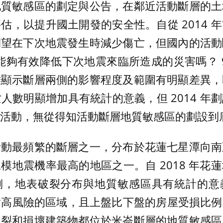
地質敏感區的劃定與公告，在鄰近活動斷層的土
估，以提升國土開發的安全性。自從 2014 
期望在下次地震發生時減少傷亡，但國內的活動
能夠有效降低下次地震來臨所造成的災害嗎？ 9
雖顯示斷層兩側的影響程度及範圍有明顯差異，
亡人數明顯增加具有統計的意義，但 2014 
活動，無從得知活動斷層地質敏感區的劃設到
活動最頻繁的斷層之一，分布於花蓮七星潭向南
模地震機率最高的地區之一。自 2018 年花
側，地表破裂分布與地質敏感區具有統計的意
相對高風險的區域，且上盤比下盤的房屋受損比
破裂和損壞建築物都位於米崙斷層的地質敏感區