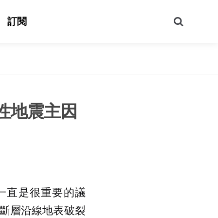
搜
訂閱
尋
性地震主因
一直是很重要的議
斷層沿線地表破裂